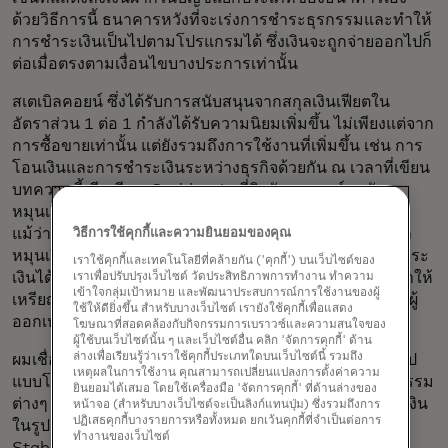
ด้วยวิธีการนี้ ธนาคารหวังที่จะเร่งการชำระธุรกรรมและทำให้
การชำระเงินเป็นไปตามโปรแกรมได้ ซึ่งเงินจะถูกจ่ายออกไปก็
ต่อเมื่อตรงตามเงื่อนไขบางประการเท่านั้น
สเตเบิลคอยน์ ซึ่งได้รับการสนับสนุนจากสกุลเงินเฟียตใน
อัตราส่วน 1 ต่อ 1 กำลังได้รับความนิยมเพิ่มขึ้น ไม่เพียงแต่จาก
การซื้อขายเท่านั้น แต่ยังรวมถึงการใช้งานที่เพิ่มขึ้น เช่น การ
โอนเงินและการชำระเงินระหว่างธุรกิจด้วยกัน ณ เวลาที่เขียน
บทความนี้ มีเหรียญ Stablecoin ที่อิงกับดอลลาร์สหรัฐฯ
หมุนเวียนอยู่ในระบบประมาณ 200 พันล้านดอลลาร์สหรัฐ
แม้ว่า Stablecoin จะต้องมีการล็อกเงินทุนไว้ แต่ก็สามารถ
วิธีการใช้คุกกี้และความยินยอมของคุณ
หมุนเวียนได้แบบเรียลไทม์และช่วยให้สามารถตั้งค่าการชำระ
เราใช้คุกกี้และเทคโนโลยีที่คล้ายกัน ('คุกกี้') บนเว็บไซต์ของ
เงินได้ตามต้องการ กรอบการกำกับดูแลที่ชัดเจนยิ่งขึ้นจะทำให้
เราเพื่อปรับปรุงเว็บไซต์ วัดประสิทธิภาพการทำงาน ทำความ
เข้าใจกลุ่มเป้าหมาย และพัฒนาประสบการณ์การใช้งานของผู้
เหรียญ Stablecoin ปลอดภัยยิ่งขึ้นและดึงดูดผู้เข้าร่วมและผู้
ใช้ให้ดียิ่งขึ้น สำหรับบางเว็บไซต์ เรายังใช้คุกกี้เพื่อแสดง
ออกเหรียญเพิ่มขึ้น
โฆษณาที่สอดคล้องกับกิจกรรมการเบราวซ์และความสนใจของ
ผู้ใช้บนเว็บไซต์นั้น ๆ และเว็บไซต์อื่น คลิก 'จัดการคุกกี้' ด้าน
ล่างเพื่อเรียนรู้ว่าเราใช้คุกกี้ประเภทใดบนเว็บไซต์นี้ รวมถึง
ผมเชื่อว่าเราจะก้าวไปสู่โลกที่เงินฝากธนาคารพาณิชย์ในรูป
เหตุผลในการใช้งาน คุณสามารถเปลี่ยนแปลงการตั้งค่าความ
แบบโทเค็นและเหรียญ Stablecoin จะอยู่ร่วมกัน โดยธุรกรรม
ยินยอมได้เสมอ โดยใช้เครื่องมือ 'จัดการคุกกี้' ที่ด้านล่างของ
ต่างๆ เช่น การซื้อสินทรัพย์ในรูปแบบโทเค็น จะเริ่มต้นด้วยเงิน
หน้าจอ (สำหรับบางเว็บไซต์จะเป็นลิงก์แทนปุ่ม) ซึ่งรวมถึงการ
ปฏิเสธคุกกี้บางรายการหรือทั้งหมด ยกเว้นคุกกี้ที่จำเป็นต่อการ
ในรูปแบบโทเค็นในบัญชีธนาคารและชำระผ่านเหรียญ
ทำงานของเว็บไซต์