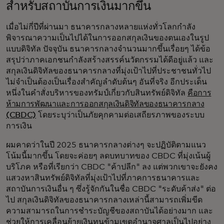
สำหรับสถาบันการเงินมากขึ้น
เมื่อไม่กี่ปีที่ผ่านมา ธนาคารกลางหลายแห่งทั่วโลกกำลัง
พิจารณาความเป็นไปได้ในการออกสกุลเงินของตนเองในรูป
แบบดิจิทัล ปัจจุบัน ธนาคารกลางจำนวนมากขึ้นเรื่อยๆ ได้ข้อ
สรุปว่าภาคเอกชนกำลังสร้างสรรค์นวัตกรรมได้ดีอยู่แล้ว และ
สกุลเงินดิจิทัลของธนาคารกลางที่มุ่งเป้าไปที่ประชาชนทั่วไป
ไม่จำเป็นต้องเป็นเรื่องสำคัญลำดับต้นๆ อันที่จริง อีกประเด็น
หนึ่งในคำสั่งบริหารของทรัมป์เกี่ยวกับสินทรัพย์ดิจิทัล
คือการ
ห้ามการพัฒนาและการออกสกุลเงินดิจิทัลของธนาคารกลาง
(CBDC)
โดยระบุว่าเป็นภัยคุกคามต่อเสถียรภาพของระบบ
การเงิน
ผมคาดว่าในปี 2025 ธนาคารกลางต่างๆ จะปฏิบัติตามแนว
โน้มนี้มากขึ้น โดยจะค่อยๆ ลดบทบาทของ CBDC ที่มุ่งเน้นผู้
บริโภค หรือที่เรียกว่า CBDC "ค้าปลีก" ลง แต่พวกเขาจะยังคง
แสวงหาสินทรัพย์ดิจิทัลที่มุ่งเป้าไปที่ภาคการธนาคารและ
สถาบันการเงินอื่น ๆ ซึ่งรู้จักกันในชื่อ CBDC "ระดับค้าส่ง" ต่อ
ไป สกุลเงินดิจิทัลของธนาคารกลางเหล่านี้สามารถเพิ่มขีด
ความสามารถในการชำระบัญชีของสถาบันได้อย่างมาก และ
ช่วยให้การเคลื่อนย้ายเงินทุนข้ามเขตอำนาจศาลเป็นไปอย่าง