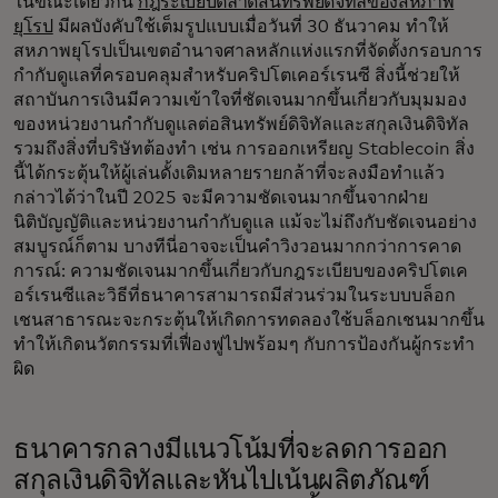
ในขณะเดียวกัน
กฎระเบียบตลาดสินทรัพย์ดิจิทัลของสหภาพ
ยุโรป
มีผลบังคับใช้เต็มรูปแบบเมื่อวันที่ 30 ธันวาคม ทำให้
สหภาพยุโรปเป็นเขตอำนาจศาลหลักแห่งแรกที่จัดตั้งกรอบการ
กำกับดูแลที่ครอบคลุมสำหรับคริปโตเคอร์เรนซี สิ่งนี้ช่วยให้
สถาบันการเงินมีความเข้าใจที่ชัดเจนมากขึ้นเกี่ยวกับมุมมอง
ของหน่วยงานกำกับดูแลต่อสินทรัพย์ดิจิทัลและสกุลเงินดิจิทัล
รวมถึงสิ่งที่บริษัทต้องทำ เช่น การออกเหรียญ Stablecoin สิ่ง
นี้ได้กระตุ้นให้ผู้เล่นดั้งเดิมหลายรายกล้าที่จะลงมือทำแล้ว
กล่าวได้ว่าในปี 2025 จะมีความชัดเจนมากขึ้นจากฝ่าย
นิติบัญญัติและหน่วยงานกำกับดูแล แม้จะไม่ถึงกับชัดเจนอย่าง
สมบูรณ์ก็ตาม บางทีนี่อาจจะเป็นคำวิงวอนมากกว่าการคาด
การณ์: ความชัดเจนมากขึ้นเกี่ยวกับกฎระเบียบของคริปโตเค
อร์เรนซีและวิธีที่ธนาคารสามารถมีส่วนร่วมในระบบบล็อก
เชนสาธารณะจะกระตุ้นให้เกิดการทดลองใช้บล็อกเชนมากขึ้น
ทำให้เกิดนวัตกรรมที่เฟื่องฟูไปพร้อมๆ กับการป้องกันผู้กระทำ
ผิด
ธนาคารกลางมีแนวโน้มที่จะลดการออก
สกุลเงินดิจิทัลและหันไปเน้นผลิตภัณฑ์