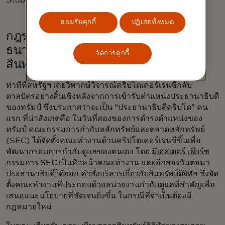
Stablecoin
ยอมรับคุกกี้
ปฏิเสธทั้งหมด
กฎระเบียบที่ชัดเจนยิ่งขึ้นเปิดโอกาสให้
ธนาคารและสถาบันอื่นๆ สามารถนำ
จัดการคุกกี้
สินทรัพย์ดิจิทัลมาใช้ได้
ท่าทีที่สหรัฐฯ เคยวิพากษ์วิจารณ์คริปโตเคอร์เรนซีกลับ
ตาลปัตรอย่างสิ้นเชิงหลังจากการเข้ารับตำแหน่งประธานาธิบดี
ของทรัมป์ ซึ่งประกาศว่าจะเป็น “ประธานาธิบดีคริปโต” คน
แรก ที่น่าสังเกตคือ ในวันที่สองของการดำรงตำแหน่งของ
ทรัมป์ คณะกรรมการกำกับหลักทรัพย์และตลาดหลักทรัพย์
(SEC) ได้จัดตั้งคณะทำงานด้านคริปโตเคอร์เรนซีขึ้นเพื่อ
พัฒนากรอบการกำกับดูแลของตนเอง โดย
มีเฮสเตอร์ เพียร์ซ
กรรมการ SEC
เป็นหัวหน้าคณะทำงาน และอีกสองวันต่อมา
ประธานาธิบดีได้ออก
คำสั่งบริหารเกี่ยวกับสินทรัพย์ดิจิทัล
ซึ่งจัด
ตั้งคณะทำงานที่ประกอบด้วยหน่วยงานกำกับดูแลที่สำคัญเพื่อ
เสนอแนะนโยบายที่ชัดเจนยิ่งขึ้น ในกรณีที่จำเป็นต้องมี
กฎหมายใหม่