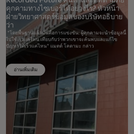
Recorded Future ค้นหาและติดตามภัย
คุกคามทางไซเบอร์ได้อย่างไร? หัวหน้า
ฝ่ายวิทยาศาสตร์ข้อมูลของบริษัทอธิบาย
ว่า
"โดยพื้นฐานแล้วมันคือการแข่งขัน: ผู้คุกคามจะนำข้อมูลนี้
ไปใช้เร็วแค่ไหน เทียบกับว่าพวกเขาจะค้นพบและแก้ไข
ปัญหาได้เร็วแค่ไหน" แมตต์ โคดามะ กล่าว
อ่านเพิ่มเติม