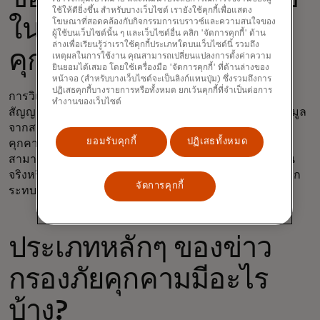
ใช้ให้ดียิ่งขึ้น สำหรับบางเว็บไซต์ เรายังใช้คุกกี้เพื่อแสดง
ในงานข่าวกรองภัย
โฆษณาที่สอดคล้องกับกิจกรรมการเบราวซ์และความสนใจของ
ผู้ใช้บนเว็บไซต์นั้น ๆ และเว็บไซต์อื่น คลิก 'จัดการคุกกี้' ด้าน
ล่างเพื่อเรียนรู้ว่าเราใช้คุกกี้ประเภทใดบนเว็บไซต์นี้ รวมถึง
คุกคาม?
เหตุผลในการใช้งาน คุณสามารถเปลี่ยนแปลงการตั้งค่าความ
ยินยอมได้เสมอ โดยใช้เครื่องมือ 'จัดการคุกกี้' ที่ด้านล่างของ
หน้าจอ (สำหรับบางเว็บไซต์จะเป็นลิงก์แทนปุ่ม) ซึ่งรวมถึงการ
ปฏิเสธคุกกี้บางรายการหรือทั้งหมด ยกเว้นคุกกี้ที่จำเป็นต่อการ
การวิเคราะห์ภัยคุกคามใช้แหล่งข้อมูลที่หลากหลาย ตั้งแต่
ทำงานของเว็บไซต์
สัญญาณที่เปิดเผยต่อสาธารณะบนอินเทอร์เน็ต ไปจนถึงข้อมูล
จากสถานที่ที่เข้าถึงได้ยากกว่า และมักถูกใช้โดยผู้ก่อภัย
ยอมรับคุกกี้
ปฏิเสธทั้งหมด
คุกคามทางไซเบอร์ ผู้เชี่ยวชาญด้านข่าวกรองภัยคุกคาม
สามารถใช้ข้อมูลดังกล่าวเพื่อพิจารณาว่าภัยคุกคามนั้นเป็น
จริงหรือไม่ และหากเป็นจริง ก็จะหาวิธีที่ดีที่สุดในการลดผลก
จัดการคุกกี้
ระทบจากภัยคุกคามนั้น
ประเภทหลักๆ ของข่าว
กรองภัยคุกคามมีอะไร
บ้าง?