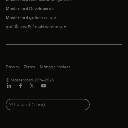
opens in a new tab
Mastercard Developers
opens in a new tab
Mastercard ศูนย์การตลาด
opens in a new tab
ศูนย์เพื่อการเติบโตอย่างครอบคลุม
Privacy
Terms
Manage cookies
© Mastercard 1994-2026
ลิงค์
เฟ
ทวิ
ยู
อิน
ซบุ๊ก
ต
ทูบ
เตอร์/
Select
เอ็กซ์
a
country