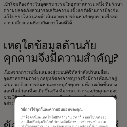
เป้าโจมตีองค์กรในอุตสาหกรรมใดอุตสาหกรรมหนึ่ง ทีมรักษา
ความปลอดภัยสามารถเสริมความแข็งแกร่งด้านการป้องกัน
แก้ไขช่องโหว่ และดำเนินมาตรการค้นหาภัยคุกคามเพื่อลด
ความเสี่ยงก่อนที่จะเกิดการโจมตีได้
เหตุใดข้อมูลด้านภัย
คุกคามจึงมีความสำคัญ?
เนื่องจากการเปลี่ยนแปลงสู่ระบบดิจิทัลกำลังปรับเปลี่ยน
อุตสาหกรรมต่างๆ กลยุทธ์ของอาชญากรจึงมีการพัฒนาอยู่
เสมอ แต่ด้วยการค้นหาและระบุภัยคุกคามที่อาจเกิดขึ้นทาง
ออนไลน์ก่อนที่จะเกิดขึ้นจริง ทีมงานข่าวกรองภัยคุกคามจะ
ช่วยให้ธุรกิจต่างๆ สามารถเสริมสร้างการป้องกันของตนได้
อย่างมีประสิทธิภาพมากขึ้น
วิธีการใช้คุกกี้และความยินยอมของคุณ
เราใช้คุกกี้และเทคโนโลยีที่คล้ายกัน ('คุกกี้') บนเว็บไซต์ของ
เราเพื่อปรับปรุงเว็บไซต์ วัดประสิทธิภาพการทำงาน ทำความ
ข้อมูลประเภทใดบ้างที่ใช้
เข้าใจกลุ่มเป้าหมาย และพัฒนาประสบการณ์การใช้งานของผู้