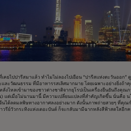
้ที่เคยไปปารีสมาแล้ว ทำไมไม่ลองไปเยือน “ปารีสแห่งตะวันออก” ดูล่ะ
ะและวัฒนธรรม ที่มีอาหารรสเลิศมากมาย โดยเฉพาะอย่างยิ่งถ้าคุ
หลั่งไหลเข้ามาของชาวต่างชาติจากยุโรปเป็นเครื่องยืนยันถึงคุ
ัน) แต่เมื่อไม่นานมานี้ มีความเปลี่ยนแปลงที่สำคัญเกิดขึ้น นั่นคือ
ีนได้ลดมลพิษทางอากาศลงอย่างมาก ดังนั้นภาพถ่ายสวยๆ ที่คุณกำ
าวรีย์วัวกระทิงแห่งเดอะบันด์ ก็จะกลับมามีฉากหลังสีฟ้าสดใสอีกคร