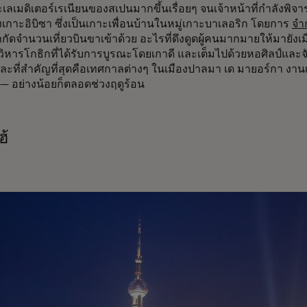
ะเลเมดิเตอร์เรเนียนของสเปนมากขึ้นเรื่อยๆ จนเจ้าหน้าที่กำลังพิจ
เกาะอิบิซา ซึ่งเป็นเกาะเพื่อนบ้านในหมู่เกาะบาเลอริก โดยการ
จำ
กัดจำนวนเที่ยวบินขาเข้าด้วย อะไรที่ดึงดูดผู้คนมากมายให้มายังเมือ
ิหารโกธิกที่ได้รับการบูรณะโดยเกาดี และเต็มไปด้วยหอศิลป์และจั
ะที่สำคัญที่สุดคือเทศกาลต่างๆ ในเมืองปาลมา เด มายอร์กา งา
— อย่างน้อยก็ตลอดช่วงฤดูร้อน
ฮ้