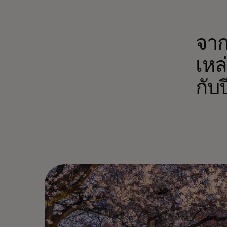
จาก
เหล่
กับป