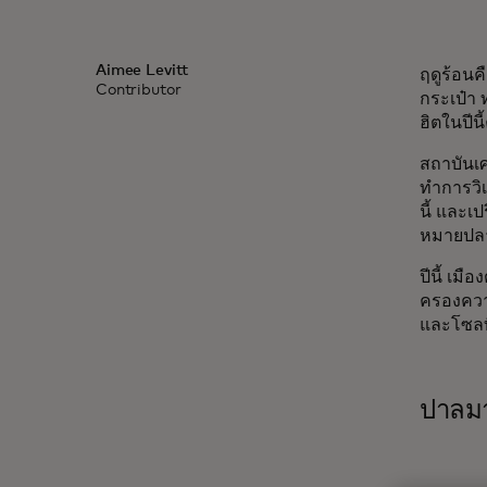
Aimee Levitt
ฤดูร้อนคื
Contributor
กระเป๋า
ฮิตในปีนี
สถาบันเศ
ทำการวิ
นี้ และเ
หมายปลาย
ปีนี้ เม
ครองความน
และโซลที่
ปาลมา