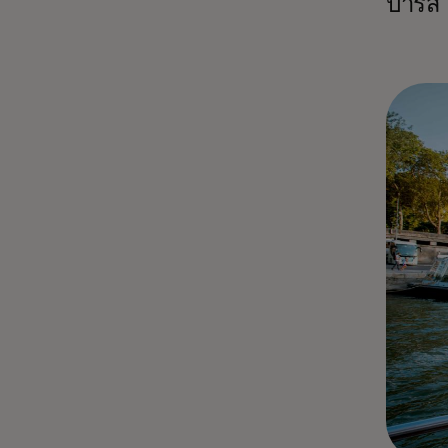
ปารีส