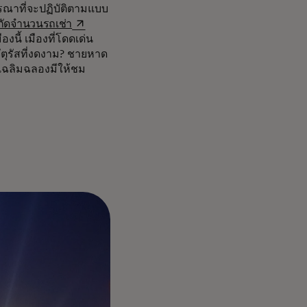
ารณาที่จะปฏิบัติตามแบบ
opens in a new tab
กัดจำนวนรถเช่า
งนี้ เมืองที่โดดเด่น
ตุรัสที่งดงาม? ชายหาด
นเฉลิมฉลองมีให้ชม