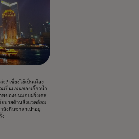
? เซี่ยงไฮ้เป็นเมือง
ณเป็นแฟนของเกี๊ยวน้ำ
ณภาพของขนมอบฝรั่งเศส
 นโยบายด้านสิ่งแวดล้อม
ลังกินซาลาเปาอยู่
ั้ง