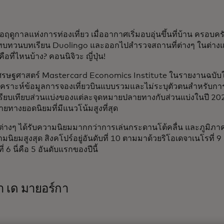
อฤดูกาลแห่งการท่องเที่ยว เมื่ออากาศเริ่มอบอุ่นขึ้นที่บ้าน ครอบครั
 ทบทวนบทเรียน Duolingo และออกไปสำรวจสถานที่ต่างๆ ในต่างแดน
้คือที่ไหนบ้าง? คอนนิจิวะ ญี่ปุ่น!
รษฐศาสตร์ Mastercard Economics Institute ในรายงานฉบับใหม่ท
เคราะห์ข้อมูลการจองเที่ยวบินแบบรวมและไม่ระบุตัวตนสำหรับการ
ปรียบเทียบส่วนแบ่งของแต่ละจุดหมายปลายทางกับส่วนแบ่งในปี 202
ทางยอดนิยมที่มีแนวโน้มสูงที่สุด
ืองต่างๆ ได้รับความนิยมมากกว่าการเล่นกระดานโต้คลื่น และภูมิภ
ิยมสูงสุด สิงคโปร์อยู่อันดับที่ 10 ตามมาด้วยริโอเดจาเนโรที่ 9 มาด
 6 นี่คือ 5 อันดับแรกของปีนี้
 เด มายอร์กา