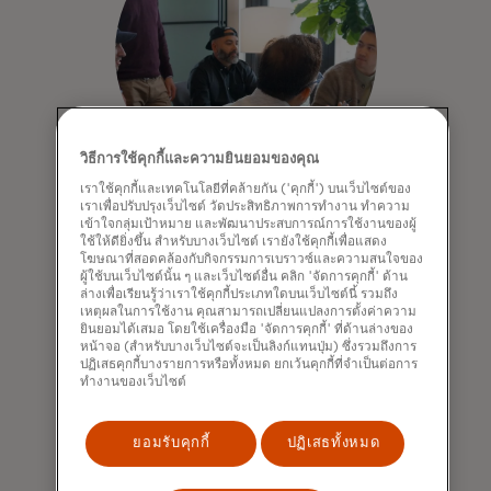
วิธีการใช้คุกกี้และความยินยอมของคุณ
เราใช้คุกกี้และเทคโนโลยีที่คล้ายกัน ('คุกกี้') บนเว็บไซต์ของ
เราเพื่อปรับปรุงเว็บไซต์ วัดประสิทธิภาพการทำงาน ทำความ
'ยกระดับเงินตราสำหรับ
เข้าใจกลุ่มเป้าหมาย และพัฒนาประสบการณ์การใช้งานของผู้
ใช้ให้ดียิ่งขึ้น สำหรับบางเว็บไซต์ เรายังใช้คุกกี้เพื่อแสดง
อินเทอร์เน็ต': สร้างฐาน
โฆษณาที่สอดคล้องกับกิจกรรมการเบราวซ์และความสนใจของ
ผู้ใช้บนเว็บไซต์นั้น ๆ และเว็บไซต์อื่น คลิก 'จัดการคุกกี้' ด้าน
ปล่อยเหรียญ Stablecoin
ล่างเพื่อเรียนรู้ว่าเราใช้คุกกี้ประเภทใดบนเว็บไซต์นี้ รวมถึง
เหตุผลในการใช้งาน คุณสามารถเปลี่ยนแปลงการตั้งค่าความ
ร่วมรับฟังข้อมูลเชิงลึกจากการประชุม
ยินยอมได้เสมอ โดยใช้เครื่องมือ 'จัดการคุกกี้' ที่ด้านล่างของ
เชิงกลยุทธ์ของ Moonpay และ
หน้าจอ (สำหรับบางเว็บไซต์จะเป็นลิงก์แทนปุ่ม) ซึ่งรวมถึงการ
ปฏิเสธคุกกี้บางรายการหรือทั้งหมด ยกเว้นคุกกี้ที่จำเป็นต่อการ
Mastercard เกี่ยวกับการผลักดันเหรียญ
ทำงานของเว็บไซต์
Stablecoin ให้เป็นที่ยอมรับในระดับโลก
และการเชื่อมต่อบัตร Mastercard กับ
กระเป๋าเงินคริปโต
ยอมรับคุกกี้
ปฏิเสธทั้งหมด