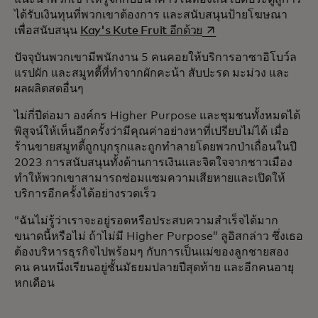
ได้รับเงินทุนที่พวกเขาต้องการ และสนับสนุนป้ายโฆษณา
opens in a new tab
เพื่อสนับสนุน
Kay's Kute Fruit อีกด้วย
ปัจจุบันพวกเขามีพนักงาน 5 คนคอยให้บริการอาซาอิโบว์ล
แรปผัก และสมูทตี้ที่ทำจากผักคะน้า สับปะรด มะม่วง และ
ผลผลิตสดอื่นๆ
ไม่กี่ปีต่อมา องค์กร Higher Purpose และชุมชนทั้งหมดได้
พิสูจน์ให้เห็นอีกครั้งว่ามีคุณค่าอย่างหาที่เปรียบไม่ได้ เมื่อ
ร้านขายสมูทตี้ถูกบุกรุกและถูกทำลายโดยพวกป่าเถื่อนในปี
2023 การสนับสนุนทั้งด้านการเงินและจิตใจจากชาวเมือง
ทำให้พวกเขาสามารถซ่อมแซมความเสียหายและเปิดให้
บริการอีกครั้งได้อย่างรวดเร็ว
“ฉันไม่รู้ว่าเราจะอยู่รอดหรือประสบความสำเร็จได้มาก
ขนาดนี้หรือไม่ ถ้าไม่มี Higher Purpose” ลูอิสกล่าว ซึ่งเธอ
ต้องบริหารธุรกิจไปพร้อมๆ กับการเป็นแม่ของลูกชายสอง
คน คนหนึ่งเรียนอยู่ชั้นมัธยมปลายปีสุดท้าย และอีกคนอายุ
หกเดือน