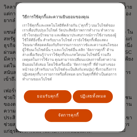
วิลลากรานกล่าวว่า “ในชุมชนชนบท ผู้คนมีไอเดียดีๆ มากมาย
แต่การสร้างความแข็งแกร่งในฐานะเจ้าของธุรกิจนั้นเป็นเรื่อง
วิธีการใช้คุกกี้และความยินยอมของคุณ
ยากลำบาก”
เราใช้คุกกี้และเทคโนโลยีที่คล้ายกัน ('คุกกี้') บนเว็บไซต์ของ
เราเพื่อปรับปรุงเว็บไซต์ วัดประสิทธิภาพการทำงาน ทำความ
แซนดี้ เฟอร์นันเดซ ผู้บริหารโครงการ Mastercard Strive ใน
เข้าใจกลุ่มเป้าหมาย และพัฒนาประสบการณ์การใช้งานของผู้
สหรัฐอเมริกา ซึ่งมีเป้าหมายในการจัดหาเครื่องมือดิจิทัลให้แก่
ใช้ให้ดียิ่งขึ้น สำหรับบางเว็บไซต์ เรายังใช้คุกกี้เพื่อแสดง
ธุรกิจขนาดเล็กเพื่อสร้างความยืดหยุ่นและเติบโต โดยส่วนหนึ่ง
โฆษณาที่สอดคล้องกับกิจกรรมการเบราวซ์และความสนใจของ
ผู้ใช้บนเว็บไซต์นั้น ๆ และเว็บไซต์อื่น คลิก 'จัดการคุกกี้' ด้าน
ผ่านความร่วมมือกับ CDFI กล่าวว่า องค์กรอย่าง Rural LISC
ล่างเพื่อเรียนรู้ว่าเราใช้คุกกี้ประเภทใดบนเว็บไซต์นี้ รวมถึง
มีความพร้อมเป็นพิเศษที่จะเข้าถึงผู้ประกอบการเหล่านี้ ไม่เพียง
เหตุผลในการใช้งาน คุณสามารถเปลี่ยนแปลงการตั้งค่าความ
ยินยอมได้เสมอ โดยใช้เครื่องมือ 'จัดการคุกกี้' ที่ด้านล่างของ
แต่ในด้านการเข้าถึงแหล่งเงินทุนเท่านั้น แต่ยังรวมถึงการ
หน้าจอ (สำหรับบางเว็บไซต์จะเป็นลิงก์แทนปุ่ม) ซึ่งรวมถึงการ
สนับสนุนทางเทคนิค เช่น การพัฒนาทักษะด้านดิจิทัลและการ
ปฏิเสธคุกกี้บางรายการหรือทั้งหมด ยกเว้นคุกกี้ที่จำเป็นต่อการ
เข้าถึงเครื่องมือดิจิทัลด้วย
ทำงานของเว็บไซต์
เฟอร์นันเดซกล่าวว่า “ความสัมพันธ์อันแน่นแฟ้นในท้องถิ่น
ยอมรับคุกกี้
ปฏิเสธทั้งหมด
ช่วยให้พวกเขาสามารถปรับแต่งโซลูชันให้เหมาะสมกับชุมชน
ของตน ช่วยให้การใช้งานระบบชำระเงินดิจิทัล ทรัพยากรด้าน
ความปลอดภัยทางไซเบอร์ และโซลูชันเทคโนโลยีอื่นๆ มี
จัดการคุกกี้
ประสิทธิภาพมากยิ่งขึ้น” “แนวทางที่มุ่งเน้นชุมชนของพวกเขา
ช่วยสร้างความไว้วางใจและทำให้พวกเขาสามารถให้บริการ
แก่ธุรกิจที่ดำเนินงานด้วยกำไรที่น้อยนิดได้”