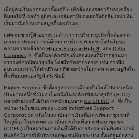
เมื่อผู้คนเริ่มมาต่อแถวตั้งแต่ตี 6 เพื่อลิ้มลองรสชาติของเครื่อง
ดื่มผลไม้ที่เธอทำ ลูอิสและเจสันสามีของเธอจึงตัดสินใจนำเงิน
เก็บมาเปิดร้านขายสมูทตี้ของตัวเอง
แต่พวกเขาก็รู้ตัวอย่างรวดเร็วว่าการบริหารธุรกิจนั้นต้องการ
มากกว่าประสบการณ์ด้านการบริการ พวกเขาจึงหันไปขอ
opens in a new tab
ความช่วยเหลือจาก
Higher Purpose Hub
และ
Delta
opens in a new tab
Compass
ซึ่งเป็นองค์กรท้องถิ่นสองแห่งที่มีรากฐานมา
จากองค์กรพัฒนาธุรกิจ โดยมีทรัพยากรต่างๆ เช่น การฝึก
อบรมและการให้คำปรึกษา ที่ช่วยสร้างโอกาสทางเศรษฐกิจใน
พื้นที่ชนบทของรัฐมิสซิสซิปปี
Higher Purpose ซึ่งตั้งอยู่ห่างจากเมืองกรีนวิลล์ไปทางเหนือ
ประมาณหนึ่งชั่วโมง เป็นหนึ่งในองค์กรพัฒนาธุรกิจ (BDO)
opens in a n
หลายสิบแห่งที่ได้รับการสนับสนุนจาก
Rural LISC
ซึ่งเป็น
หน่วยงานในชนบทของ Local Initiatives Support
Corporation หนึ่งในสถาบันการเงินเพื่อการพัฒนาชุมชนที่
ใหญ่ที่สุดในประเทศ สถาบันการเงินเพื่อการพัฒนาชุมชน
(CDFIs) เป็นสถาบันการเงินที่ได้รับการรับรองเป็นพิเศษ โดยมี
พันธกิจในการให้บริการแก่ชุมชนที่เปราะบาง ตั้งแต่ศูนย์กลาง