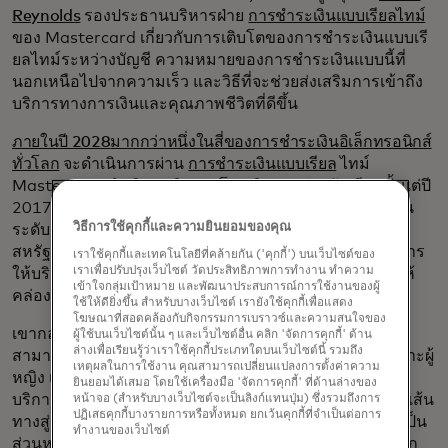
Reynolds
รองประธานบริหารฝ่าย
การชำระเงินแบบเรียลไทม์
ของ Mastercard เกี่ยวกับการเติบโตของการชำระเงินแบบเรี
ยลไทม์ระหว่างบัญชี ความหมายของการชำระเงินแบบนี้ที่
นอกเหนือไปจากความเร็ว และวิธีที่จะช่วยส่งเสริมการเข้าถึง
บริการทางการเงินและคุณภาพชีวิตที่ดีขึ้น
ภายในปี 2028
มากกว่าหนึ่งในสี่ของการชำระเงินอิเล็กทรอนิกส์
ทั่วโลก
จะดำเนินการผ่าน
การชำระเงินแบบเรียล
ไทม์
Mastercard ดำเนินธุรกิจการโอนเงินระหว่างบัญชีมาตั้งแต่ปี
2017 และปัจจุบันเป็นรากฐานสำคัญของโครงสร้างพื้นฐาน
วิธีการใช้คุกกี้และความยินยอมของคุณ
ระดับชาติในกว่าสิบตลาด รวมถึงสหราชอาณาจักร
สหรัฐอเมริกา เดนมาร์ก ฟิลิปปินส์ และเปรู นอกเหนือจากการ
เราใช้คุกกี้และเทคโนโลยีที่คล้ายกัน ('คุกกี้') บนเว็บไซต์ของ
เราเพื่อปรับปรุงเว็บไซต์ วัดประสิทธิภาพการทำงาน ทำความ
ให้บริการเพื่อเพิ่มประสิทธิภาพและปรับปรุงการชำระเงินให้
เข้าใจกลุ่มเป้าหมาย และพัฒนาประสบการณ์การใช้งานของผู้
คล่องตัวยิ่งขึ้น
ใช้ให้ดียิ่งขึ้น สำหรับบางเว็บไซต์ เรายังใช้คุกกี้เพื่อแสดง
โฆษณาที่สอดคล้องกับกิจกรรมการเบราวซ์และความสนใจของ
เขากล่าวว่า การเปิดใช้งานธุรกรรมที่รวดเร็วและง่ายดาย
ผู้ใช้บนเว็บไซต์นั้น ๆ และเว็บไซต์อื่น คลิก 'จัดการคุกกี้' ด้าน
ล่างเพื่อเรียนรู้ว่าเราใช้คุกกี้ประเภทใดบนเว็บไซต์นี้ รวมถึง
สามารถเปิดโอกาสให้กลุ่มประชากรที่ด้อยโอกาส โดยเฉพาะผู้
เหตุผลในการใช้งาน คุณสามารถเปลี่ยนแปลงการตั้งค่าความ
หญิง เยาวชน และประชาชนที่มีรายได้น้อยมาก Access
ยินยอมได้เสมอ โดยใช้เครื่องมือ 'จัดการคุกกี้' ที่ด้านล่างของ
บริการธนาคารขั้นพื้นฐานได้ และยังช่วยให้พวกเขาเริ่มต้นเส้น
หน้าจอ (สำหรับบางเว็บไซต์จะเป็นลิงก์แทนปุ่ม) ซึ่งรวมถึงการ
ปฏิเสธคุกกี้บางรายการหรือทั้งหมด ยกเว้นคุกกี้ที่จำเป็นต่อการ
ทางสู่ความมั่นคงทางการเงินได้อีกด้วย เขากล่าวว่า “การเป็น
ทำงานของเว็บไซต์
ส่วนหนึ่งของโลกดิจิทัลและระบบนิเวศทางการเงินจะช่วยยก