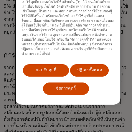
เราใช้คุกกี้และเทคโนโลยีที่คล้ายกัน ('คุกกี้') บนเว็บไซต์ของ
5% สำหรับฟิตเนสคลับแบบดั้งเดิมในสหรัฐอเมริกา และการใช้
เราเพื่อปรับปรุงเว็บไซต์ วัดประสิทธิภาพการทำงาน ทำความ
เข้าใจกลุ่มเป้าหมาย และพัฒนาประสบการณ์การใช้งานของผู้
จ่ายในช่วงเทศกาลวันหยุดกับแบรนด์เหล่านี้ก็เพิ่มสูงขึ้นเช่นกัน
ใช้ให้ดียิ่งขึ้น สำหรับบางเว็บไซต์ เรายังใช้คุกกี้เพื่อแสดง
จากการวิเคราะห์ของ MEI พบว่า ระหว่างปี 2018 ถึง 2024
โฆษณาที่สอดคล้องกับกิจกรรมการเบราวซ์และความสนใจของ
การใช้จ่ายกับแบรนด์อุปกรณ์ฟิตเนสใหม่ ๆ ในช่วงเทศกาลวัน
ผู้ใช้บนเว็บไซต์นั้น ๆ และเว็บไซต์อื่น คลิก 'จัดการคุกกี้' ด้าน
ล่างเพื่อเรียนรู้ว่าเราใช้คุกกี้ประเภทใดบนเว็บไซต์นี้ รวมถึง
หยุดเพิ่มขึ้น 4.5 เปอร์เซ็นต์ เมื่อเทียบกับช่วงเวลาอื่น ๆ ของปี
เหตุผลในการใช้งาน คุณสามารถเปลี่ยนแปลงการตั้งค่าความ
ยินยอมได้เสมอ โดยใช้เครื่องมือ 'จัดการคุกกี้' ที่ด้านล่างของ
หน้าจอ (สำหรับบางเว็บไซต์จะเป็นลิงก์แทนปุ่ม) ซึ่งรวมถึงการ
ปฏิเสธคุกกี้บางรายการหรือทั้งหมด ยกเว้นคุกกี้ที่จำเป็นต่อการ
การมองหาคุณค่าทางอารมณ์
ทำงานของเว็บไซต์
จากการวิเคราะห์ตะกร้าสินค้าในช่วงเทศกาลวันหยุดของชาว
ยอมรับคุกกี้
ปฏิเสธทั้งหมด
แคนาดา พบว่าผู้ซื้อให้ความสำคัญกับประสบการณ์มากกว่า
สินค้าทางกายภาพ ส่วนหนึ่งเป็นเพราะภาวะเงินเฟ้อที่สูงขึ้น
ทำให้สินค้าทางกายภาพมีราคาสูงขึ้น การเดินทาง การรับ
จัดการคุกกี้
ประทานอาหาร และกิจกรรมยามว่างสามารถมอบคุณค่าทาง
อารมณ์และความพึงพอใจส่วนบุคคลได้มากขึ้น และ
อุตสาหกรรมในภาคบริการจะได้ประโยชน์จากการ
เปลี่ยนแปลงนี้ หากรูปแบบนี้ยังคงดำเนินต่อไป ผู้ค้าปลีกแบบ
ดั้งเดิมอาจต้องปรับตัวโดยการนำเสนอผลิตภัณฑ์ที่เน้นคุณค่า
มากขึ้น หรือรวมสินค้าเข้ากับองค์ประกอบด้านประสบการณ์