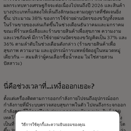
ผลกระทบทางเศรษฐกิจจะต่อเนื่องไปจนถึงปี 2026 และสินค้า
บางประเภทก็แสดงให้เห็นถึงลักษณะตามฤดูกาลที่ชัดเจนยิ่ง
ขึ้น: ประมาณ 38% ของการใช้จ่ายผ่านบัตรของขวัญทั้งหมด
ในร้านขายของเล่นเกิดขึ้นในช่วงเดือนธันวาคมและมกราคม
ขณะที่ร้านหนังสือและร้านขายสินค้าเพื่อสุขภาพ ความงาม
และเวชภัณฑ์ มีการใช้จ่ายผ่านบัตรของขวัญคิดเป็น 37% และ
36% ตามลำดับในช่วงเดือนดังกล่าว (ร้านขายสินค้าเพื่อ
สุขภาพ ความงาม และอุปกรณ์การแพทย์จัดอยู่ในหมวดหมู่
เดียวกัน — สมมติว่าผู้คนเลือกซื้อน้ำหอม ไม่ใช่สายสวน
ปัสสาวะ)
นี่คือช่วงเวลาที่...เหงื่อออกเยอะ?
ตั้งแต่เครื่องติดตามการออกกำลังกายไปจนถึงอุปกรณ์ออก
กำลังกายที่มีระบบตรวจสอบสุขภาพในตัว ไปจนถึงกระจกออก
กำลังกายที่ให้การฝึกฝนส่วนบุคคลผ่านปัญญาประดิษฐ์ (AI)
เทคโนโลยีที่ขับเคลื่อนด้วยสุขภาพและความเป็นอยู่ที่ดีกำลัง
เป็นที่นิยมอย่างมาก การใช้จ่ายกับแบรนด์ฟิตเนสใหม่ๆ เติบโต
วิธีการใช้คุกกี้และความยินยอมของคุณ
ขึ้น 30% เมื่อเทียบกับปีต่อปี ตั้งแต่ปี 2023 ถึง 2024 ซึ่งสูงกว่า