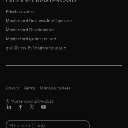
เว็บไซต์ของ MASTERCARD
opens in a new tab
Priceless.com
opens in a new tab
Mastercard Business Intelligence
opens in a new tab
Mastercard Developers
opens in a new tab
Mastercard ศูนย์การตลาด
opens in a new tab
ศูนย์เพื่อการเติบโตอย่างครอบคลุม
Privacy
Terms
Manage cookies
© Mastercard 1994-2026
ลิงค์
เฟ
ทวิ
ยู
อิน
ซบุ๊ก
ต
ทูบ
เตอร์/
Select
เอ็กซ์
a