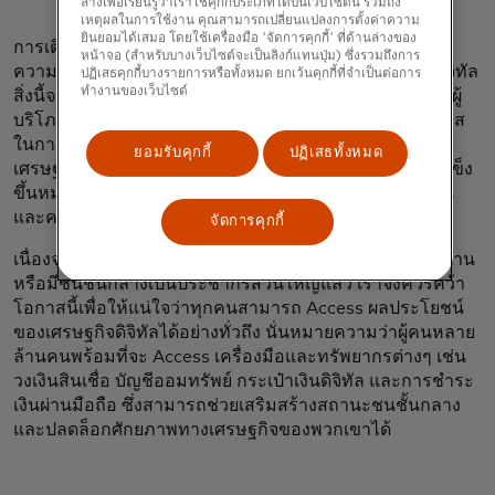
ล่างเพื่อเรียนรู้ว่าเราใช้คุกกี้ประเภทใดบนเว็บไซต์นี้ รวมถึง
เหตุผลในการใช้งาน คุณสามารถเปลี่ยนแปลงการตั้งค่าความ
ยินยอมได้เสมอ โดยใช้เครื่องมือ 'จัดการคุกกี้' ที่ด้านล่างของ
การเติบโตนี้จะเปลี่ยนแปลงรูปแบบการบริโภค โดยจะเพิ่ม
หน้าจอ (สำหรับบางเว็บไซต์จะเป็นลิงก์แทนปุ่ม) ซึ่งรวมถึงการ
ความต้องการผลิตภัณฑ์และบริการที่ปลอดภัย เช่น บัญชีดิจิทัล
ปฏิเสธคุกกี้บางรายการหรือทั้งหมด ยกเว้นคุกกี้ที่จำเป็นต่อการ
ทำงานของเว็บไซต์
สิ่งนี้จะสร้างโอกาสใหม่ๆ ให้กับธุรกิจขนาดเล็ก ซึ่งเป็นกลุ่มผู้
บริโภคกลุ่มใหม่ที่อาจผลักดันความต้องการและสร้างโอกาส
ในการขยายธุรกิจได้ และมันจะผลักดันการเติบโตทาง
ยอมรับคุกกี้
ปฏิเสธทั้งหมด
เศรษฐกิจที่ครอบคลุมมากขึ้นทั่วโลก — ชนชั้นกลางที่เข้มแข็ง
ขึ้นหมายถึงเส้นทางสู่ความมั่นคงทางการเงิน ความยืดหยุ่น
และความปลอดภัย
จัดการคุกกี้
เนื่องจากพื้นที่ส่วนใหญ่ในภูมิภาคนี้กำลังอยู่ในช่วงเปลี่ยนผ่าน
หรือมีชนชั้นกลางเป็นประชากรส่วนใหญ่แล้ว เราจึงควรคว้า
โอกาสนี้เพื่อให้แน่ใจว่าทุกคนสามารถ Access ผลประโยชน์
ของเศรษฐกิจดิจิทัลได้อย่างทั่วถึง นั่นหมายความว่าผู้คนหลาย
ล้านคนพร้อมที่จะ Access เครื่องมือและทรัพยากรต่างๆ เช่น
วงเงินสินเชื่อ บัญชีออมทรัพย์ กระเป๋าเงินดิจิทัล และการชำระ
เงินผ่านมือถือ ซึ่งสามารถช่วยเสริมสร้างสถานะชนชั้นกลาง
และปลดล็อกศักยภาพทางเศรษฐกิจของพวกเขาได้