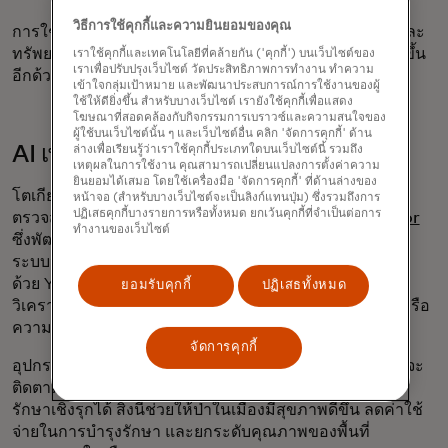
วิธีการใช้คุกกี้และความยินยอมของคุณ
การใช้ AI อย่างเชิงรุกเช่นนี้ ไม่เพียงแต่ช่วยประหยัดเวลาและ
ทรัพยากรเท่านั้น แต่ยังช่วยให้เมืองสะอาดและปลอดภัยยิ่งขึ้น
เราใช้คุกกี้และเทคโนโลยีที่คล้ายกัน ('คุกกี้') บนเว็บไซต์ของ
เราเพื่อปรับปรุงเว็บไซต์ วัดประสิทธิภาพการทำงาน ทำความ
อีกด้วย
เข้าใจกลุ่มเป้าหมาย และพัฒนาประสบการณ์การใช้งานของผู้
ใช้ให้ดียิ่งขึ้น สำหรับบางเว็บไซต์ เรายังใช้คุกกี้เพื่อแสดง
โฆษณาที่สอดคล้องกับกิจกรรมการเบราวซ์และความสนใจของ
ผู้ใช้บนเว็บไซต์นั้น ๆ และเว็บไซต์อื่น คลิก 'จัดการคุกกี้' ด้าน
AI เพื่อสุขภาพต้นไม้ในเมือง
ล่างเพื่อเรียนรู้ว่าเราใช้คุกกี้ประเภทใดบนเว็บไซต์นี้ รวมถึง
เหตุผลในการใช้งาน คุณสามารถเปลี่ยนแปลงการตั้งค่าความ
ยินยอมได้เสมอ โดยใช้เครื่องมือ 'จัดการคุกกี้' ที่ด้านล่างของ
โตเกียวกำลังใช้ประโยชน์จากปัญญาประดิษฐ์ (AI) ในการ
หน้าจอ (สำหรับบางเว็บไซต์จะเป็นลิงก์แทนปุ่ม) ซึ่งรวมถึงการ
ปฏิเสธคุกกี้บางรายการหรือทั้งหมด ยกเว้นคุกกี้ที่จำเป็นต่อการ
ตรวจสอบและปกป้องต้นไม้ในเมืองผ่าน
ระบบ Plant Doctor
ทำงานของเว็บไซต์
ซึ่งพัฒนาโดยมหาวิทยาลัยวาเซดะและมหาวิทยาลัยริวโคคุ
ระบบนี้ใช้เทคโนโลยีการประมวลผลภาพขั้นสูงที่ขับเคลื่อน
ด้วย YOLOv8, DeepSORT และ DeepLabV3+ ในการ
ยอมรับคุกกี้
ปฏิเสธทั้งหมด
วิเคราะห์ภาพต้นไม้ริมถนนเพื่อตรวจจับสัญญาณของโรคหรือ
ความเสียหายจากศัตรูพืช
จัดการคุกกี้
อุปกรณ์ Plant Doctor ซึ่งติดตั้งบนโดรนหรือยานพาหนะ จะ
ติดตามสุขภาพของใบไม้แต่ละใบและช่วยให้สามารถดูแล
รักษาเชิงรุกได้ สิ่งนี้ช่วยให้ป่าในเมืองมีสุขภาพดีขึ้น ลดค่าใช้
จ่ายในการบำรุงรักษา และยกระดับคุณภาพของพื้นที่