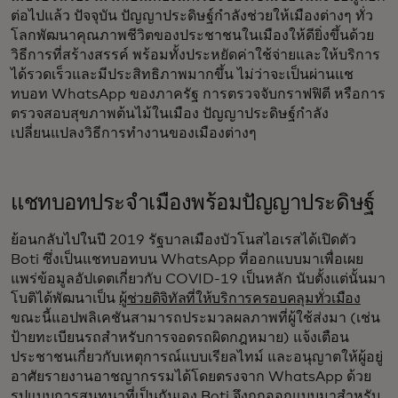
ต่อไปแล้ว ปัจจุบัน ปัญญาประดิษฐ์กำลังช่วยให้เมืองต่างๆ ทั่ว
โลกพัฒนาคุณภาพชีวิตของประชาชนในเมืองให้ดียิ่งขึ้นด้วย
วิธีการที่สร้างสรรค์ พร้อมทั้งประหยัดค่าใช้จ่ายและให้บริการ
ได้รวดเร็วและมีประสิทธิภาพมากขึ้น ไม่ว่าจะเป็นผ่านแช
ทบอท WhatsApp ของภาครัฐ การตรวจจับกราฟฟิตี หรือการ
ตรวจสอบสุขภาพต้นไม้ในเมือง ปัญญาประดิษฐ์กำลัง
เปลี่ยนแปลงวิธีการทำงานของเมืองต่างๆ
แชทบอทประจำเมืองพร้อมปัญญาประดิษฐ์
ย้อนกลับไปในปี 2019 รัฐบาลเมืองบัวโนสไอเรสได้เปิดตัว
Boti ซึ่งเป็นแชทบอทบน WhatsApp ที่ออกแบบมาเพื่อเผย
แพร่ข้อมูลอัปเดตเกี่ยวกับ COVID-19 เป็นหลัก นับตั้งแต่นั้นมา
โบติได้พัฒนาเป็น
ผู้ช่วยดิจิทัลที่ให้บริการครอบคลุมทั่วเมือง
ขณะนี้แอปพลิเคชันสามารถประมวลผลภาพที่ผู้ใช้ส่งมา (เช่น
ป้ายทะเบียนรถสำหรับการจอดรถผิดกฎหมาย) แจ้งเตือน
ประชาชนเกี่ยวกับเหตุการณ์แบบเรียลไทม์ และอนุญาตให้ผู้อยู่
อาศัยรายงานอาชญากรรมได้โดยตรงจาก WhatsApp ด้วย
รูปแบบการสนทนาที่เป็นกันเอง Boti จึงถูกออกแบบมาสำหรับ