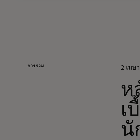
การรวม
2 เมษ
หล
เบ
นั