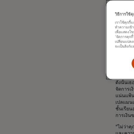
อย่างไรก็
มหาวิทยา
ในฐานะผู
วิธีการใช้
ซึ่งต้อง
เราใช้คุกกี้
ครอบครั
ทำความเข้าใจ
เพื่อแสดงโฆ
สินจากกา
'จัดการคุกกี
เฉลี่ยมา
เปลี่ยนแปลงก
จะเป็นลิงก์แ
ที่ Mast
ท้าทายเด
เสริมควา
ประสบป
ดังนั้นเ
จัดการเง
แน่นแฟ้
เปลแมนแ
ชั้นเรีย
การเงิน
“ไม่ว่า
และความร