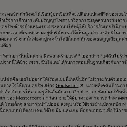
วน คอร์ท กำลังจะได้เรียนรู้บทเรียนที่จะเปลี่ยนแปลงชีวิตของเ
สำเร็จการศึกษาระดับปริญญาโทสาขาวิศวกรรมอุตสาหกรรมจาก
น คอร์ท ดำรงตำแหน่งรองประธานบริษัทผู้ให้บริการอินเทอร์เน็ต
ดระยะเวลาที่เธอทำงานอยู่ที่บริษัท เธอได้เห็นมูลค่าของสิทธิในการซื
านดอลลาร์ จากนั้นฟองสบู่เทคโนโลยีก็แตก หุ้นของเธอสูญเสียมูล
นเดียว
่า ‘ทานยา นั่นเป็นความผิดพลาดร้ายแรง’ ” เธอกล่าว “แต่ฉันไม่รู้ว่
ปจากนี้ได้บ้าง เพราะฉันไม่เคยได้รับการสอนพื้นฐานเกี่ยวกับการ
อรู้แน่ชัดคือ เธอไม่อยากให้เรื่องแบบนี้เกิดขึ้นอีก ไม่ว่าจะกับตัวเธอ
opens in a new tab
บันดาลใจให้แวน คอร์ท สร้าง
Goalsetter
แอปพลิเคชันด้านการ
ำคัญกับการให้ความรู้เป็นอันดับแรก Goalsetter ซึ่งเป็นบริษัทที
ath
ของ Mastercard มาก่อน ช่วยให้ผู้ปกครองสามารถกำหนดตา
 ได้ โดยเด็กๆ สามารถนำไปออม ลงทุน หรือใช้จ่ายผ่านบัตรเดบิต Ma
ื้อหาแบบโต้ตอบ เช่น วิดีโอ มีม และเกม ที่ออกแบบมาเพื่อให้การเรียน