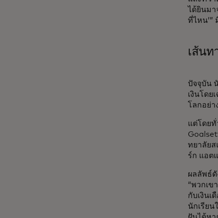
ได้ยินมา
ที่ไหน’”
เส้นท
ปัจจุบั
เงินโดยเ
โลกอย่าง
แต่โดยทั
Goalsett
ทยาลัยส
ร์ก แอต
ผลลัพธ์ด
“พวกเขาก
กับเงินเ
นักเรียน
ฝันได้หา