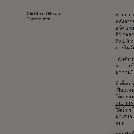
Christine Gibson
ทานย่า แ
Contributor
หลังจาก
อร์ด แว
ลีย์ ตลอ
ถึง 1 ล้
ภายในวั
“ฉันคิดว
แตกต่างไ
มาก่อน”
สิ่งที่เธ
เป็นแรง
ให้ความส
Start P
ให้เด็กๆ
นำเสนอเน
สนุก