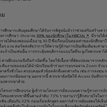
กม
การศึกษาระดับอุดมศึกษาได้รับการพิสูจน์แล้วว่าช่วยเสริมสร้างคว
opens in a n
เร็จการศึกษา: ประมาณ
30% ของนักศึกษาใน HBCUs
มีรายได้เพ
รายได้ของพ่อแม่เมื่ออายุ 30 ปี ซึ่งเกือบเป็นสองเท่าของนักศึก
อื่นๆ แวน คอร์ทสงสัยว่าการให้ความรู้ด้านการเงินเพิ่มเติมจะสามา
และถ้าเป็นเช่นนั้น การกระตุ้นพฤติกรรมแบบใดที่จะจูงใจพวกเขาได้
นี้ ค่ายฝึกอบรมจึงถือกำเนิดขึ้น โดยใช้เนื้อหาที่ดัดแปลงมาจากหล
ะทีมงานของเธอได้นำนักเรียนเข้าร่วมการอบรมผ่าน Zoom จำนวน
เวลาครึ่งชั่วโมง ครอบคลุมหัวข้อหลักที่แตกต่างกัน เช่น การลงทุน 
ผนการเกษียณอายุ นอกจากนี้ พวกเขายังเปิดให้ Access บันทึก
์ของพวกเขาด้วย
นสุดโครงการฝึกอบรม ผู้เข้าร่วมโครงการมีคะแนนความรู้ทางการเงิน
นใจของพวกเขาดีขึ้นตามลำดับ: 73% รายงานว่ารู้สึกสบายใจในกา
ชัน เทียบกับ 32% ก่อนเริ่มหลักสูตร ผลการสำรวจยังแสดงให้เห็น
ี่คล้ายคลึงกันในด้านความมั่นใจในการเลือกผลิตภัณฑ์ออมทรัพย์ 