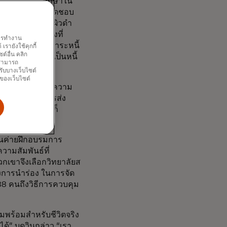
ึ่ง นั่นคือ นักศึกษาใน
ดือน และความรับผิดชอบ
เกี่ยวกับบัณฑิตผิวดำ
ของความมั่งคั่งที่
พการทำงาน
w tab
ยวกันก็แบกรับภาระหนี้
รายังใช้คุกกี้
์อื่น คลิก
 นักศึกษาผิวดำเป็นหนี้
ณสามารถ
รับบางเว็บไซต์
นของเว็บไซต์
นึ่ง กำลังคิดถึงความ
 บางส่วนต้องการส่ง
ารเงินที่ดี แต่ก็
ป็นค่ายฝึกอบรมการ
วามสัมพันธ์ที่
เขาจึงเลือกวิทยาลัยส
การนำร่อง ในการจัด
88 คนถึงวิธีการควบคุม
พร้อมสำหรับชีวิตจริง
้” บูดวินกล่าว “เรา