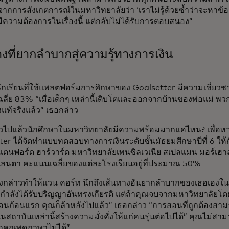
จากการสังเกตการณ์ในมหาวิทยาลัยว่า ‘เราไม่รู้ด้วยซ้ำว่าจะหาข้อ
 มีความต้องการในเรื่องนี้ แต่กลับไม่ได้รับการตอบสนอง”
างที่ยากลำบากสู่ความรู้ทางการเงิน
น นักเรียนที่ใช้แพลตฟอร์มการศึกษาของ Goalsetter มีความเชี่
ฉลี่ย 83% “เมื่อเด็กๆ เหล่านี้เติบโตและออกจากบ้านของพ่อแม่ พว
แท้จริงแล้ว” เธอกล่าว
่วไปแล้วนักศึกษาในมหาวิทยาลัยมีความพร้อมมากแค่ไหน? เพื่อหา
er ได้จัดทำแบบทดสอบทางการเงินระดับชั้นมัธยมศึกษาปีที่ 6 ให้
แตนฟอร์ด ฮาร์วาร์ด มหาวิทยาลัยเพนซิลเวเนีย สเปลแมน มอร์เฮ
แลนตา คะแนนเฉลี่ยของแต่ละโรงเรียนอยู่ที่ประมาณ 50%
ังกล่าวทำให้แวน คอร์ท นึกถึงเส้นทางอันยากลำบากของเธอเองในการ
ำลังได้รับปริญญาอันทรงเกียรติ แต่ถ้าคุณจบจากมหาวิทยาลัยโดยไ
ดือนก้อนแรก คุณก็ล้าหลังไปแล้ว” เธอกล่าว “การสอนที่ถูกต้องสา
ในสถาบันเหล่านี้สร้างความมั่งคั่งให้แก่คนรุ่นต่อไปได้” คุณไม่ส
กคุณพูดภาษาไม่ได้”