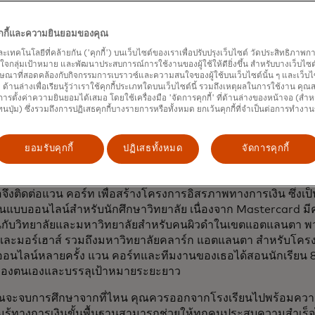
ตาม ในช่วงไม่กี่ปีที่ผ่านมา แวน คอร์ท เริ่มกังวลเกี่ยวกับอีกกลุ่มหน
ลัย ที่กำลังก้าวเข้าสู่ช่วงหัวเลี้ยวหัวต่อของอาชีพการงาน เงินเ
้ใหญ่ ในฐานะที่เป็นหญิงผิวดำ แวน คอร์ทจึงมีความกังวลเป็นพิเศษ
คุกกี้และความยินยอมของคุณ
เผชิญกับอุปสรรคทางเศรษฐกิจที่เป็นระบบ (สำหรับทุกๆ 100 ดอลลาร์
และเทคโนโลยีที่คล้ายกัน ('คุกกี้') บนเว็บไซต์ของเราเพื่อปรับปรุงเว็บไซต์ วัดประสิทธิภา
opens in a ne
วผิวขาวถือครอง
ครอบครัวผิวดำมีเพียง 15 ดอลลาร์
) ในขณะเดี
กลุ่มเป้าหมาย และพัฒนาประสบการณ์การใช้งานของผู้ใช้ให้ดียิ่งขึ้น สำหรับบางเว็บไซต์ เ
ษณาที่สอดคล้องกับกิจกรรมการเบราวซ์และความสนใจของผู้ใช้บนเว็บไซต์นั้น ๆ และเว็บไซต
รกู้ยืมเพื่อการศึกษาในอัตราส่วนที่สูงกว่า โดยสี่ปีหลังจบการศึกษา
้' ด้านล่างเพื่อเรียนรู้ว่าเราใช้คุกกี้ประเภทใดบนเว็บไซต์นี้ รวมถึงเหตุผลในการใช้งาน คุ
opens in a new tab
กกว่านักศึกษาผิวขาวถึง 188%
ารตั้งค่าความยินยอมได้เสมอ โดยใช้เครื่องมือ 'จัดการคุกกี้' ที่ด้านล่างของหน้าจอ (สำห
ทนปุ่ม) ซึ่งรวมถึงการปฏิเสธคุกกี้บางรายการหรือทั้งหมด ยกเว้นคุกกี้ที่จำเป็นต่อการทำงา
ercard ดอว์น บูดวิน ผู้อำนวยการทีมชุมชนและความรู้สึกเป็นส่วนห
ียวกัน แต่จากมุมมองตรงกันข้าม เธอรู้ว่าลูกค้าของ Mastercard
ยอมรับคุกกี้
ปฏิเสธทั้งหมด
จัดการคุกกี้
มรู้ทางการเงินในหมู่นักศึกษาวิทยาลัย เพื่อให้พวกเขามีสุขภาพทางก
ัญหาในการหาแนวทางที่เหมาะสม
ธอจึงติดต่อแวน คอร์ท เพื่อสร้างโครงการอิสรภาพทางการเงิน ซึ่งเ
ินแบบออนไลน์สำหรับนักศึกษาวิทยาลัย เนื่องจาก Mastercard มีค
นกับวิทยาลัยและมหาวิทยาลัยสำหรับคนผิวดำในเขตแอตแลนตา พวก
ละมอร์เฮาส์ รวมถึงมหาวิทยาลัยคลาร์ก แอตแลนตา สำหรับโครง
นออนไลน์หลายครั้ง แวน คอร์ทและทีมงานของเธอได้สอนนักเรียน 
ของตนเองและบรรลุเป้าหมายระยะยาว
คุณจะจบการศึกษาจากที่ไหน คุณควรออกจากโรงเรียนไปพร้อมความ
ู้ทางการเงินขั้นพื้นฐานสามารถช่วยให้ทุกคนประสบความสำเร็จได