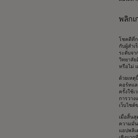
พลิกเ
โชคดีที่
กับผู้สำ
ระดับจาก
วิทยาลัย
หรือไม่ 
ด้วยเหตุ
คอร์ทแล
ครั้งใช้
การวางแ
เว็บไซต
เมื่อสิ้
ความมั่
แอปพลิเค
เชิงบวกท