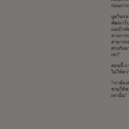
ก่อนการ
บูดวินก
พัฒนาโป
แอปไวท์
ทางการเ
สามารถปร
ตรงกับค
เขา”
ตอนนี้ แ
ไม่ให้ค
“เราต้อง
ช่วยให้ช
เท่านั้น”