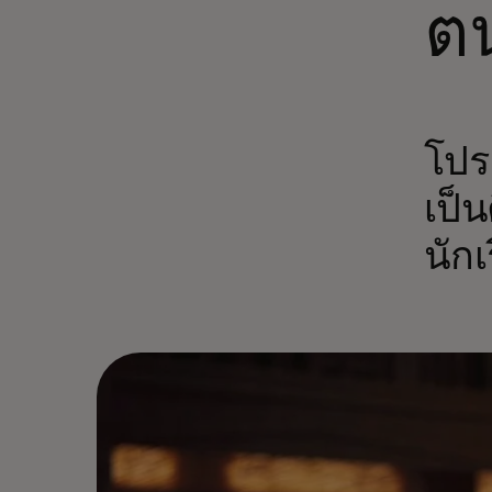
ตน
โปร
เป็น
นัก