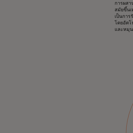
การผสาน
สมัยขึ้น
เป็นการร
โดยอัตโนม
และหมุนเ
แฟชั่นหมุนเวียนกำลัง
เป็นที่นิยมอย่างยั่งยืน
รายงานจาก Mastercard Economics Institute