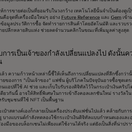
ให้การขายต่อเป็นที่ยอมรับในวงกว้าง เทคโนโลยีนั้นจำเป็นต้องด
ั่นคือจุดที่เครื่องมือใหม่ๆ อย่าง
Future Reference
และ
Gem
เข้า
ดึงข้อมูลประวัติการซื้อ จัดทำรายการสินค้าโดยอัตโนมัติ และรว
ยปลีกหลายสิบแห่ง ช่วยลดจำนวนคลิกในขณะที่เพิ่มมูลค่าสูงสุด
บการเป็นเจ้าของกำลังเปลี่ยนแปลงไป ดังนั้นค
น
้ว ความก้าวหน้าเหล่านี้ชี้ให้เห็นถึงการเปลี่ยนแปลงที่ลึกซึ้งกว่า
ของการ "เป็นเจ้าของ" แฟชั่น ผู้บริโภคในปัจจุบันอาจซื้อชุดเดร
านแอปที่ใช้ AI ช่วย และเก็บใบรับรองดิจิทัลไว้ในกระเป๋าเงินคริป
บเดียวกันนี้ อาจให้สิทธิ์พิเศษในการเข้าถึงคอลเลกชันใหม่ รางวัลใ
รับชุมชนที่ใช้ NFT เป็นพื้นฐาน
ะเป๋าสตางค์เองก็กลายเป็นเครื่องประดับแฟชั่นไปแล้ว คล้ายกับก
ู
บางแบรนด์กำลังทดลองใช้กระเป๋าเงินดิจิทัลแบบกำหนดเองและ
ื่องมือของบล็อกเชนไม่เพียงแต่ใช้งานได้จริง แต่ยังเป็นสิ่งที่น่าป