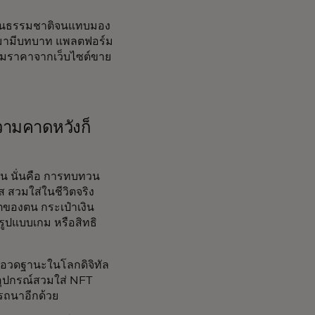
ูเป็นธรรมชาติจนแทบมอง
มามีบทบาท แพลตฟอร์ม
บรวมราคาจากเว็บไซต์ขาย
วามคาดหวังก็
นั้น นั่นคือ การทบทวน
ส สวมใส่ในชีวิตจริง
โตของตน กระเป๋าเงิน
นรูปแบบเกม หรือสิทธิ
ารอวดฐานะในโลกดิจิทัล
อุปกรณ์สวมใส่ NFT
รารถนาอีกด้วย