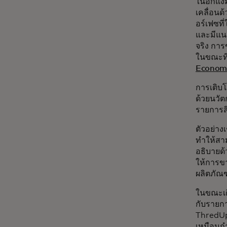
ในอีกแง่
เคลื่อนด
อร์เฟซที
และมีแน
จริง การ
ในขณะที่
Economi
การเติบโ
ด้วยนวัต
รายการสิ
ตัวอย่าง
ทำให้สาม
อธิบายด้
ให้การขา
ผลิตภัณฑ
ในขณะเดี
กับรายกา
ThredU
เหมือนกำ