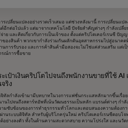
การเปลี่ยนแปลงอย่างรวดเร็วเสมอ แต่ช่วงหลังมานี้ การเปลี่ยนแปล
์อีกต่อไปแล้ว แต่มาจากเทคโนโลยี ปัจจัยสำคัญต่างๆ กำลังเปลี่ยนแ
ช้จ่าย และคิดเกี่ยวกับการเป็นเจ้าของ ตั้งแต่คริปโตเคอร์เรนซี ปัญ
มาของสินค้า พวกเขากำลังร่วมกันผลักดันอุตสาหกรรมไปสู่อนาคตที่
่ผ่านการรับรอง และการค้าสินค้ามือสองจะไม่ใช่แค่ส่วนเสริม แต่
รณ์การซื้อขาย
เป๋าเงินคริปโตไปจนถึงพนักงานขายที่ใช้ AI แล
นจริง
ดิจิทัลกำลังเข้ามามีบทบาทในวงการแฟชั่นกระแสหลักมากขึ้นเรื่อยๆ
านไปจนถึงสตาร์ทอัพที่เน้นวัฒนธรรมเป็นหลัก แบรนด์ต่างๆ กำลัง
ความซับซ้อนของการทำธุรกรรมทั่วโลกและตอบสนองความต้องการที
ผ่านระบบดิจิทัล สำหรับผู้บริโภครุ่นใหม่ คริปโตเคอร์เรนซีตอบ
ด้อย่างลงตัว ทั้งในด้านความสะดวกสบาย ความโปร่งใส และนวั