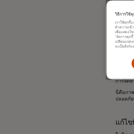
แต่การเป
ให้เกิดร
วิธีการใช้
มากกว่า
เราใช้คุกกี้
สินค้าจำ
ทำความเข้าใจ
การช้อปป
เพื่อแสดงโฆ
'จัดการคุกกี
นั่นคือจ
เปลี่ยนแปลงก
จะเป็นลิงก์แ
Mastercar
การซื้อข
สามารถเล
รหัสด้วย
สนทนา แล
การจัดห
นี่คือภ
ปลอดภัยแ
แก้ไข