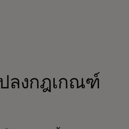
แปลงกฎเกณฑ์