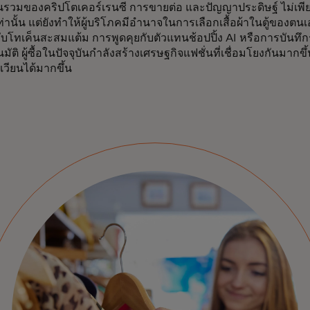
รวมของคริปโตเคอร์เรนซี การขายต่อ และปัญญาประดิษฐ์ ไม่เพีย
เท่านั้น แต่ยังทำให้ผู้บริโภคมีอำนาจในการเลือกเสื้อผ้าในตู้ของตนเ
ับโทเค็นสะสมแต้ม การพูดคุยกับตัวแทนช้อปปิ้ง AI หรือการบันทึก
ัติ ผู้ซื้อในปัจจุบันกำลังสร้างเศรษฐกิจแฟชั่นที่เชื่อมโยงกันมากขึ
วียนได้มากขึ้น