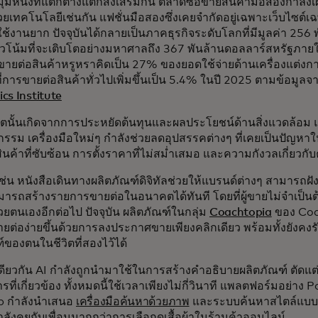
มุมหนึ่งที่แตกต่างแต่ก็ส่งเสริมกัน ตลาดซื้อขายสินค้ามือสองกำลังเผ
้วยเทคโนโลยีเช่นกัน แฟชั่นมือสองซึ่งเคยจำกัดอยู่เฉพาะเว็บไซต์เ
่ใช้งานยาก ปัจจุบันได้กลายเป็นภาคธุรกิจระดับโลกที่มีมูลค่า 256
วโน้มที่จะเติบโตอย่างมหาศาลถึง 367 พันล้านดอลลาร์สหรัฐภา
ขายต่อสินค้าหรูหราคิดเป็น 27% ของยอดใช้จ่ายด้านเครื่องแต่ง
การขายต่อสินค้าทั่วไปเพิ่มขึ้นเป็น 5.4% ในปี 2025 ตามข้อมูลจ
cs Institute
ตนั้นเกิดจากการประหยัดต้นทุนและผลประโยชน์ด้านสิ่งแวดล้อม แ
กรรม เครื่องมือใหม่ๆ กำลังช่วยลดอุปสรรคต่างๆ ที่เคยเป็นปัญหา
นค้าที่ซับซ้อน การตั้งราคาที่ไม่สม่ำเสมอ และความกังวลเกี่ยวกั
เช่น หนังสือเดินทางผลิตภัณฑ์ดิจิทัลช่วยให้แบรนด์ต่างๆ สามารถฝังข
ารถสร้างรายการขายต่อในอนาคตได้ทันที โดยที่ผู้ขายไม่จำเป็นต
วยตนเองอีกต่อไป ปัจจุบัน ผลิตภัณฑ์ในกลุ่ม
Coachtopia
ของ Coach
ยต่อง่ายขึ้นด้วยการลงประกาศขายเพียงคลิกเดียว พร้อมทั้งยังค
์ของตนในชีวิตที่สองไว้ได้
ยวกัน AI กำลังถูกนำมาใช้ในการสร้างคำอธิบายผลิตภัณฑ์ ตัดแต่งร
รที่เกี่ยวข้อง ทั้งหมดนี้ใช้เวลาเพียงไม่กี่วินาที แพลตฟอร์มอย่า
p กำลังนำเสนอ
เครื่องมือค้นหาด้วยภาพ
และระบบค้นหาสไตล์แบบแช
ลังคุยกับเพื่อนมากกว่าการเลือกดูเสื้อผ้าในร้านค้าออนไลน์