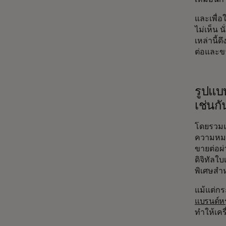
และเพื่อ
ไม่เห็น น
เหล่านี้
ต่อและขา
รูปแบ
เช่นกั
โดยรวมแล
ความหมาย
ขายต่อผ่
ดิจิทัลใ
พิเศษสำห
แม้แต่กร
แบรนด์หร
ทำให้เคร