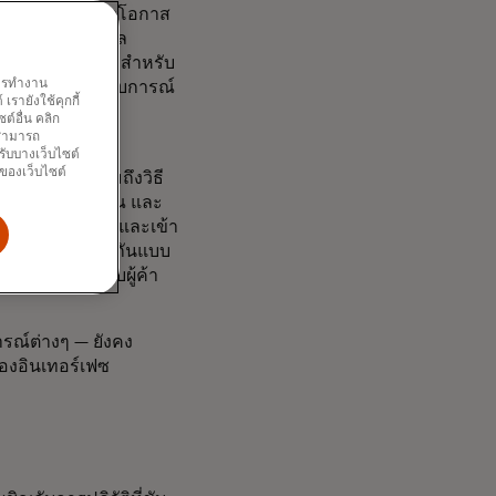
ล็อกเชนกำลังเปิดโอกาส
ายสกุลเงินดิจิทัล
ป็นรหัส Access สำหรับ
พการทำงาน
ย ผลลัพธ์? ประสบการณ์
รายังใช้คุกกี้
์อื่น คลิก
ณสามารถ
t Pay
ใหม่ของ
รับบางเว็บไซต์
นของเว็บไซต์
าซื้อ แต่ยังรวมถึงวิธี
ช้อปปิ้ง AI ของคุณ และ
จำตัวที่ปลอดภัยและเข้า
ช้สามารถโต้ตอบกันแบบ
เกิด หรือสำหรับผู้ค้า
รณ์ต่างๆ — ยังคง
ของอินเทอร์เฟซ