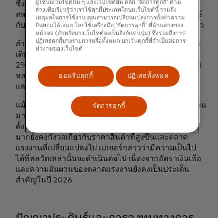
ผู้ใช้บนเว็บไซต์นั้น ๆ และเว็บไซต์อื่น คลิก 'จัดการคุกกี้' ด้าน
ซึ่งส่วนหนึ่งเป็นผลมาจากความต้องการสินค้าจีนจาก
ล่างเพื่อเรียนรู้ว่าเราใช้คุกกี้ประเภทใดบนเว็บไซต์นี้ รวมถึง
สหรัฐฯ ที่ลดลง จีนกำลังพยายามเสริมสร้างความสัมพันธ์
เหตุผลในการใช้งาน คุณสามารถเปลี่ยนแปลงการตั้งค่าความ
กับตลาดเกิดใหม่เพื่อชดเชยความต้องการที่ลดลงดังกล่าว
ยินยอมได้เสมอ โดยใช้เครื่องมือ 'จัดการคุกกี้' ที่ด้านล่างของ
หน้าจอ (สำหรับบางเว็บไซต์จะเป็นลิงก์แทนปุ่ม) ซึ่งรวมถึงการ
ปฏิเสธคุกกี้บางรายการหรือทั้งหมด ยกเว้นคุกกี้ที่จำเป็นต่อการ
สำหรับสหรัฐอเมริกา รายงานฉบับใหม่คาดการณ์ว่าการ
ทำงานของเว็บไซต์
เติบโตของ GDP จะเร่งตัวขึ้นเป็น 2.2% ในปี 2026 จาก
2% ในปี 2025 การเพิ่มขึ้นดังกล่าวจะได้รับแรงหนุนจาก
หลายปัจจัย รวมถึงการลดภาษีใหม่ที่สนับสนุนการวิจัย
ยอมรับคุกกี้
ปฏิเสธทั้งหมด
และพัฒนาและการใช้จ่ายด้านการผลิต
แม้ว่าเศรษฐกิจจะเติบโตอย่างแข็งแกร่งในช่วงไม่กี่ปีที่ผ่าน
จัดการคุกกี้
มา แต่ความเชื่อมั่นของผู้บริโภคยังคงอยู่ในระดับต่ำนับ
ตั้งแต่เกิดการระบาดใหญ่ เนื่องจากชาวอเมริกันจำนวน
มากยังคงกังวลเกี่ยวกับราคาสินค้าที่สูงขึ้นและตลาด
แรงงานที่เปลี่ยนแปลงไป เมเยอร์กล่าวว่ามีความเป็นไป
ได้ที่พลวัตเหล่านั้นจะดำเนินต่อไป เนื่องจากอัตราเงินเฟ้อ
และความผันผวนของตลาดแรงงานยังคงเป็นประเด็น
สำคัญในปี 2026