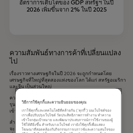
อัตราการเติบโตของ GDP สหรัฐฯ ในปี
2026 เพิ่มขึ้นจาก 2% ในปี 2025
ความสัมพันธ์ทางการค้าที่เปลี่ยนแปลง
ไป
เรื่องราวทางเศรษฐกิจในปี 2026 จะถูกกำหนดโดย
เศรษฐกิจที่ใหญ่ที่สุดสองแห่งของโลก ได้แก่ สหรัฐอเมริกา
และจีน เป็นส่วนใหญ่
ความตึงเครียดทางการค้าระหว่างสองประเทศทวีความ
วิธีการใช้คุกกี้และความยินยอมของคุณ
รุนแรงขึ้นในปี 2025 หลังจากที่สหรัฐฯ ปรับขึ้นภาษีนำ
เข้าสินค้าจากจีนในช่วงฤดูใบไม้ผลิ
เราใช้คุกกี้และเทคโนโลยีที่คล้ายกัน ('คุกกี้') บนเว็บไซต์ของ
เราเพื่อปรับปรุงเว็บไซต์ วัดประสิทธิภาพการทำงาน ทำความ
เข้าใจกลุ่มเป้าหมาย และพัฒนาประสบการณ์การใช้งานของผู้
สำหรับประเทศจีน รายงานฉบับใหม่คาดการณ์ว่า GDP
ใช้ให้ดียิ่งขึ้น สำหรับบางเว็บไซต์ เรายังใช้คุกกี้เพื่อแสดง
จะเติบโต 4.5% ในปี 2026 ลดลงจาก 4.8% ในปี 2025
โฆษณาที่สอดคล้องกับกิจกรรมการเบราวซ์และความสนใจของ