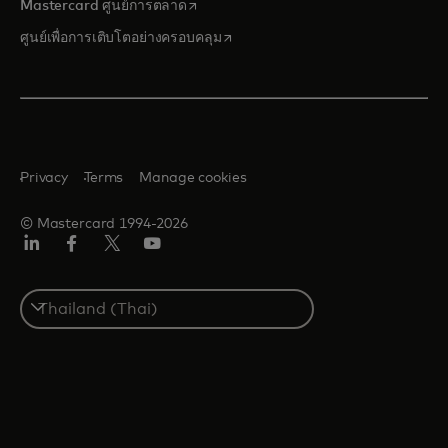
opens in a new tab
Mastercard ศูนย์การตลาด
opens in a new tab
ศูนย์เพื่อการเติบโตอย่างครอบคลุม
Privacy
Terms
Manage cookies
© Mastercard 1994-2026
ลิงค์
เฟ
ทวิ
ยู
อิน
ซบุ๊ก
ต
ทูบ
เตอร์/
Select
เอ็กซ์
a
country