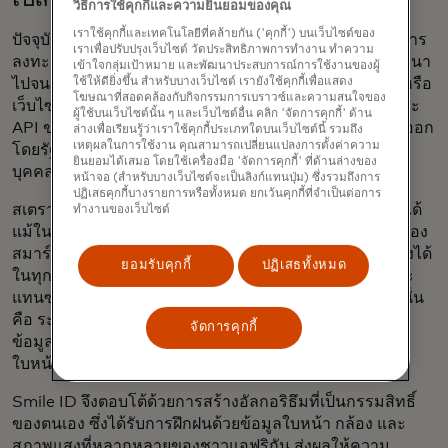
วิธีการใช้คุกกี้และความยินยอมของคุณ
เราใช้คุกกี้และเทคโนโลยีที่คล้ายกัน ('คุกกี้') บนเว็บไซต์ของ
ปัจจุบันเครื่องมือของ Smile ID ได้ถูกนำไปใช้ในกระบวนการ
เราเพื่อปรับปรุงเว็บไซต์ วัดประสิทธิภาพการทำงาน ทำความ
ลงทะเบียนผู้ใช้งานใน 25 ประเทศในทวีปแอฟริกา ตั้งแต่กานา
เข้าใจกลุ่มเป้าหมาย และพัฒนาประสบการณ์การใช้งานของผู้
ไปจนถึงยูกันดา ลูกค้าสามารถถ่ายเซลฟี่ผ่านแอปพลิเคชันหรือ
ใช้ให้ดียิ่งขึ้น สำหรับบางเว็บไซต์ เรายังใช้คุกกี้เพื่อแสดง
โฆษณาที่สอดคล้องกับกิจกรรมการเบราวซ์และความสนใจของ
เว็บไซต์ของธนาคารได้ง่ายๆ เบื้องหลังการทำงาน SDK และ
ผู้ใช้บนเว็บไซต์นั้น ๆ และเว็บไซต์อื่น คลิก 'จัดการคุกกี้' ด้าน
API ของ Smile ID จะตรวจสอบใบหน้ากับบัตรประจำตัวที่ออก
ล่างเพื่อเรียนรู้ว่าเราใช้คุกกี้ประเภทใดบนเว็บไซต์นี้ รวมถึง
เหตุผลในการใช้งาน คุณสามารถเปลี่ยนแปลงการตั้งค่าความ
โดยรัฐบาลหรือฐานข้อมูลระดับชาติ เพื่อยืนยันตัวตนของ
ยินยอมได้เสมอ โดยใช้เครื่องมือ 'จัดการคุกกี้' ที่ด้านล่างของ
บุคคลนั้นภายในไม่กี่วินาที
หน้าจอ (สำหรับบางเว็บไซต์จะเป็นลิงก์แทนปุ่ม) ซึ่งรวมถึงการ
ปฏิเสธคุกกี้บางรายการหรือทั้งหมด ยกเว้นคุกกี้ที่จำเป็นต่อการ
สเตราบและทีมวิศวกรในช่วงแรกออกแบบระบบให้ทำงานได้
ทำงานของเว็บไซต์
แม้ในสภาพแวดล้อมที่มีแบนด์วิดท์ต่ำและใช้งานร่วมกับกล้อง
สมาร์ทโฟนราคาประหยัด เพื่อให้มั่นใจได้ว่าสามารถเข้าถึงได้
ยอมรับคุกกี้
ปฏิเสธทั้งหมด
ในทุกตลาด การทดสอบภาคสนามกับนักเรียนในเคนยาและ
แทนซาเนีย นำไปสู่ความก้าวหน้าครั้งสำคัญประการหนึ่ง นั่น
คือ ระบบจดจำใบหน้าที่มีอยู่ ซึ่งส่วนใหญ่ฝึกฝนโดยใช้ชุด
จัดการคุกกี้
ข้อมูลที่เน้นชาวยุโรปเป็นศูนย์กลาง มักไม่สามารถตรวจจับ
ใบหน้าของชาวแอฟริกันได้อย่างแม่นยำ
Smile ID จึงตอบโต้ด้วยการสร้างอัลกอริธึมที่เป็นกรรมสิทธิ์
ของตนเอง ซึ่งได้รับการฝึกฝนด้วยข้อมูลใบหน้า กล้อง และ
สภาพแสงที่หลากหลายของชาวแอฟริกัน ส่งผลให้ความ