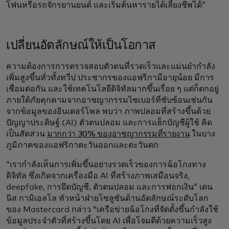
โฟนหรือรถจักรยานยนต์ และเริ่มต้นหารายได้เลี้ยงชีพได้”
เปลี่ยนอัตลักษณ์ให้เป็นโอกาส
ความต้องการการตรวจสอบตัวตนที่รวดเร็วและแม่นยำกำลัง
เพิ่มสูงขึ้นทั่วทั้งทวีป ประชากรของแอฟริกามีอายุน้อย มีการ
เชื่อมต่อกัน และใช้เทคโนโลยีดิจิทัลมากขึ้นเรื่อย ๆ แต่ก็ตกอยู่
ภายใต้ภัยคุกคามจากอาชญากรรมไซเบอร์ที่ซับซ้อนเช่นกัน
จากข้อมูลของอินเตอร์โพล พบว่า ภาพปลอมที่สร้างขึ้นด้วย
ปัญญาประดิษฐ์ (AI) ตัวตนปลอม และการแฮ็กบัญชีผู้ใช้ คิด
เป็นสัดส่วน
มากกว่า 30% ของอาชญากรรมที่รายงาน
ในบาง
ภูมิภาคของแอฟริกาตะวันออกและตะวันตก
“เรากำลังเห็นการเพิ่มขึ้นอย่างรวดเร็วของการฉ้อโกงทาง
ดิจิทัล ซึ่งเกิดจากเครื่องมือ AI ที่สร้างภาพเสมือนจริง,
deepfake, การยึดบัญชี, ตัวตนปลอม และการฟอกเงิน” เดน
นิส กามิเอลโล หัวหน้าฝ่ายโซลูชันด้านอัตลักษณ์ระดับโลก
ของ Mastercard กล่าว “เครือข่ายฉ้อโกงที่จัดตั้งขึ้นกำลังใช้
ข้อมูลประจำตัวที่สร้างขึ้นโดย AI เพื่อโจมตีด้วยความเร็วสูง