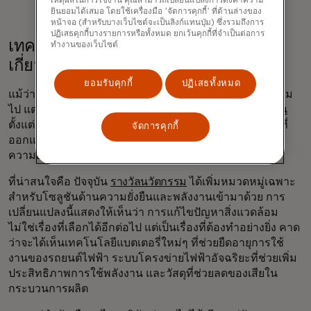
เหตุผลในการใช้งาน คุณสามารถเปลี่ยนแปลงการตั้งค่าความ
ยินยอมได้เสมอ โดยใช้เครื่องมือ 'จัดการคุกกี้' ที่ด้านล่างของ
หน้าจอ (สำหรับบางเว็บไซต์จะเป็นลิงก์แทนปุ่ม) ซึ่งรวมถึงการ
ปฏิเสธคุกกี้บางรายการหรือทั้งหมด ยกเว้นคุกกี้ที่จำเป็นต่อการ
เทคโนโลยีเพื่อความยั่งยืน: เพราะมัน
ทำงานของเว็บไซต์
เกี่ยวข้องกับพวกเรา
ยอมรับคุกกี้
ปฏิเสธทั้งหมด
แม้ว่าผลกระทบต่อสิ่งแวดล้อมของเทคโนโลยีมักถูกมองข้าม
ไป แต่
CES 2025 ได้นำเรื่องนี้มาให้ความสำคัญอย่างชัดเจน
ตั้งแต่นวัตกรรมด้านพลังงานหมุนเวียนไปจนถึงเทคโนโลยีที่
จัดการคุกกี้
ออกแบบมาเพื่อเศรษฐกิจหมุนเวียน การให้ความสำคัญกับ
ความยั่งยืนในปีนี้ไม่ใช่แค่การแสดงออกเท่านั้น
ที่น่าสนใจคือ ปัจจุบัน
รางวัลนวัตกรรม
ได้เพิ่มหมวดหมู่เฉพาะ
สำหรับโซลูชันด้านความยั่งยืนและพลังงานเข้ามาด้วย การ
เปลี่ยนแปลงนี้แสดงให้เห็นว่า การแก้ไขปัญหาสิ่งแวดล้อม
ไม่ใช่เรื่องที่เลือกได้อีกต่อไป แต่เป็นเรื่องที่ต้องทำอย่างยิ่ง คาด
ว่าจะได้เห็นเทคโนโลยีแบตเตอรี่ใหม่ๆ ที่ช่วยยืดอายุการใช้
งานของรถยนต์ไฟฟ้า ระบบโครงข่ายไฟฟ้าอัจฉริยะที่ช่วยเพิ่ม
ประสิทธิภาพการใช้พลังงาน และวัสดุที่ช่วยลดของเสียใน
กระบวนการผลิต