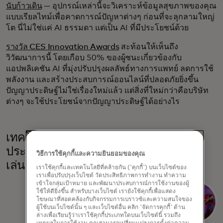
นับก้าวเดิน
— อุปกรณ์เหล่านี้จะวิเคราะห์ข้อมูลสุขภาพของคุณ
แบบเรียลไทม์เพื่อคาดการณ์ปัญหาต่างๆ ก่อนที่จะลุกลามใหญ่
โต นี่ไม่ใช่แค่ AI ธรรมดา แต่เป็น AI ที่มีประโยชน์ด้วย
รางวัล CES Innovation Awards
สะท้อนให้เห็นถึง
วิวัฒนาการนี้ โดยเกือบ 50% ของผู้ชนะเกี่ยวข้องกับ
แอปพลิเคชัน AI ที่มุ่งปรับปรุงผลลัพธ์ทางการแพทย์ ลดการใช้
พลังงาน และสร้างประสบการณ์ออนไลน์ที่ปลอดภัยยิ่งขึ้น
ปัญญาประดิษฐ์ไม่ใช่เรื่องใหม่แล้ว แต่สิ่งที่ใหม่กว่าคือบริษัท
ต่างๆ จะใช้ประโยชน์จากปัญญาประดิษฐ์ได้อย่างไร
เทคโนโลยีความเป็นจริงเสมือนและการ
ประมวลผลเชิงพื้นที่: ไม่ใช่แค่สำหรับนัก
วิธีการใช้คุกกี้และความยินยอมของคุณ
เล่นเกมเท่านั้น
เราใช้คุกกี้และเทคโนโลยีที่คล้ายกัน ('คุกกี้') บนเว็บไซต์ของ
เราเพื่อปรับปรุงเว็บไซต์ วัดประสิทธิภาพการทำงาน ทำความ
เข้าใจกลุ่มเป้าหมาย และพัฒนาประสบการณ์การใช้งานของผู้
ใช้ให้ดียิ่งขึ้น สำหรับบางเว็บไซต์ เรายังใช้คุกกี้เพื่อแสดง
โฆษณาที่สอดคล้องกับกิจกรรมการเบราวซ์และความสนใจของ
ผู้ใช้บนเว็บไซต์นั้น ๆ และเว็บไซต์อื่น คลิก 'จัดการคุกกี้' ด้าน
ล่างเพื่อเรียนรู้ว่าเราใช้คุกกี้ประเภทใดบนเว็บไซต์นี้ รวมถึง