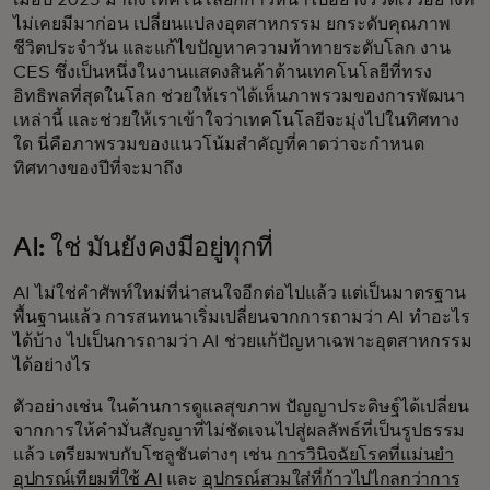
เมื่อปี 2025 มาถึง เทคโนโลยีก็ก้าวหน้าไปอย่างรวดเร็วอย่างที่
ไม่เคยมีมาก่อน เปลี่ยนแปลงอุตสาหกรรม ยกระดับคุณภาพ
ชีวิตประจำวัน และแก้ไขปัญหาความท้าทายระดับโลก งาน
CES ซึ่งเป็นหนึ่งในงานแสดงสินค้าด้านเทคโนโลยีที่ทรง
อิทธิพลที่สุดในโลก ช่วยให้เราได้เห็นภาพรวมของการพัฒนา
เหล่านี้ และช่วยให้เราเข้าใจว่าเทคโนโลยีจะมุ่งไปในทิศทาง
ใด นี่คือภาพรวมของแนวโน้มสำคัญที่คาดว่าจะกำหนด
ทิศทางของปีที่จะมาถึง
AI: ใช่ มันยังคงมีอยู่ทุกที่
AI ไม่ใช่คำศัพท์ใหม่ที่น่าสนใจอีกต่อไปแล้ว แต่เป็นมาตรฐาน
พื้นฐานแล้ว การสนทนาเริ่มเปลี่ยนจากการถามว่า AI ทำอะไร
ได้บ้าง ไปเป็นการถามว่า AI ช่วยแก้ปัญหาเฉพาะอุตสาหกรรม
ได้อย่างไร
ตัวอย่างเช่น ในด้านการดูแลสุขภาพ ปัญญาประดิษฐ์ได้เปลี่ยน
จากการให้คำมั่นสัญญาที่ไม่ชัดเจนไปสู่ผลลัพธ์ที่เป็นรูปธรรม
แล้ว เตรียมพบกับโซลูชันต่างๆ เช่น
การวินิจฉัยโรคที่แม่นยำ
อุปกรณ์เทียมที่ใช้ AI
และ
อุปกรณ์สวมใส่ที่ก้าวไปไกลกว่าการ