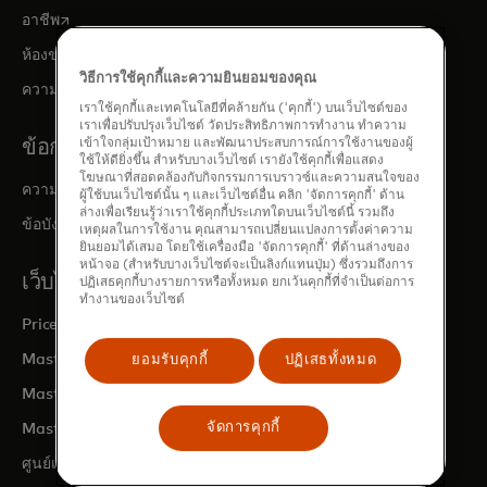
opens in a new tab
อาชีพ
opens in a new tab
ห้องข่าว
วิธีการใช้คุกกี้และความยินยอมของคุณ
opens in a new tab
ความสัมพันธ์กับนักลงทุน
เราใช้คุกกี้และเทคโนโลยีที่คล้ายกัน ('คุกกี้') บนเว็บไซต์ของ
เราเพื่อปรับปรุงเว็บไซต์ วัดประสิทธิภาพการทำงาน ทำความ
ข้อกฎหมายและนโยบายความเป็นส่วนตัว
เข้าใจกลุ่มเป้าหมาย และพัฒนาประสบการณ์การใช้งานของผู้
ใช้ให้ดียิ่งขึ้น สำหรับบางเว็บไซต์ เรายังใช้คุกกี้เพื่อแสดง
โฆษณาที่สอดคล้องกับกิจกรรมการเบราวซ์และความสนใจของ
ความเป็นส่วนตัวและความรับผิดชอบต่อข้อมูล
ผู้ใช้บนเว็บไซต์นั้น ๆ และเว็บไซต์อื่น คลิก 'จัดการคุกกี้' ด้าน
ล่างเพื่อเรียนรู้ว่าเราใช้คุกกี้ประเภทใดบนเว็บไซต์นี้ รวมถึง
ข้อบังคับองค์กรที่มีผลผูกพัน (BCRs)
เหตุผลในการใช้งาน คุณสามารถเปลี่ยนแปลงการตั้งค่าความ
ยินยอมได้เสมอ โดยใช้เครื่องมือ 'จัดการคุกกี้' ที่ด้านล่างของ
หน้าจอ (สำหรับบางเว็บไซต์จะเป็นลิงก์แทนปุ่ม) ซึ่งรวมถึงการ
เว็บไซต์ของ MASTERCARD
ปฏิเสธคุกกี้บางรายการหรือทั้งหมด ยกเว้นคุกกี้ที่จำเป็นต่อการ
ทำงานของเว็บไซต์
opens in a new tab
Priceless.com
opens in a new tab
Mastercard Business Intelligence
ยอมรับคุกกี้
ปฏิเสธทั้งหมด
opens in a new tab
Mastercard Developers
opens in a new tab
จัดการคุกกี้
Mastercard ศูนย์การตลาด
opens in a new tab
ศูนย์เพื่อการเติบโตอย่างครอบคลุม