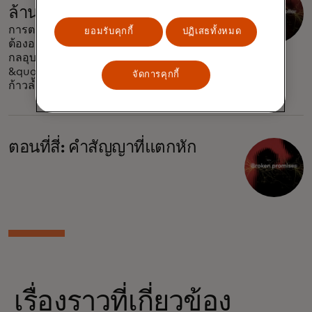
ล้านดอลลาร์
การตรวจจับการหลอกลวงด้านการลงทุน
ยอมรับคุกกี้
ปฏิเสธทั้งหมด
ต้องอาศัยความระมัดระวัง ทำความเข้าใจ
กลอุบายทางสังคมและอันตรายของ
&quot;ผลตอบแทนที่รับประกัน&quot; —
จัดการคุกกี้
ก้าวล้ำหน้าอยู่เสมอ
ตอนที่สี่: คำสัญญาที่แตกหัก
เรื่องราวที่เกี่ยวข้อง