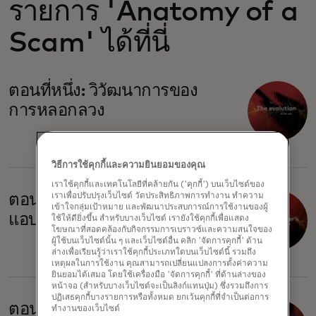
รายการ 'Anatomy of a
Scam' ได้ที่นี่
ตอนที่หนึ่ง: วิวัฒนาการของ
การหลอกลวง
วิธีการใช้คุกกี้และความยินยอมของคุณ
เราใช้คุกกี้และเทคโนโลยีที่คล้ายกัน ('คุกกี้') บนเว็บไซต์ของ
ตอนที่สอง: กลยุทธ์ของคน
เราเพื่อปรับปรุงเว็บไซต์ วัดประสิทธิภาพการทำงาน ทำความ
เข้าใจกลุ่มเป้าหมาย และพัฒนาประสบการณ์การใช้งานของผู้
แอบอ้าง
ใช้ให้ดียิ่งขึ้น สำหรับบางเว็บไซต์ เรายังใช้คุกกี้เพื่อแสดง
โฆษณาที่สอดคล้องกับกิจกรรมการเบราวซ์และความสนใจของ
ผู้ใช้บนเว็บไซต์นั้น ๆ และเว็บไซต์อื่น คลิก 'จัดการคุกกี้' ด้าน
ล่างเพื่อเรียนรู้ว่าเราใช้คุกกี้ประเภทใดบนเว็บไซต์นี้ รวมถึง
เหตุผลในการใช้งาน คุณสามารถเปลี่ยนแปลงการตั้งค่าความ
ยินยอมได้เสมอ โดยใช้เครื่องมือ 'จัดการคุกกี้' ที่ด้านล่างของ
หน้าจอ (สำหรับบางเว็บไซต์จะเป็นลิงก์แทนปุ่ม) ซึ่งรวมถึงการ
ปฏิเสธคุกกี้บางรายการหรือทั้งหมด ยกเว้นคุกกี้ที่จำเป็นต่อการ
ตอนที่สาม: ภาพลวงตาพัน
ทำงานของเว็บไซต์