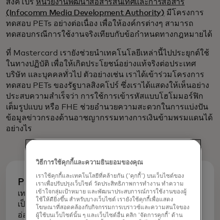
สิงคโปร์
หน่วยงานพัฒนาสื่อสารสนเทศและการสื่อสาร
(Infocomm Media Development Authority)
มีโครงการ
ทดสอบ PETs อย่างต่อเนื่อง เพื่อให้องค์กรต่างๆ สามารถ
ทดสอบกรณีการใช้งานจริงเทียบกับข้อกำหนดทางกฎหมายได้
ที่ Mastercard เรายังช่วยนำเทคโนโลยีเหล่านี้ไปประยุกต์ใช้
ในทางปฏิบัติ เพื่อให้เกิดประโยชน์อย่างแท้จริงต่อประเทศ
บริษัท และบุคคลทั่วไป ตัวอย่างเช่น เราได้เข้าร่วมโครงการ
ทดสอบ PETs ของรัฐบาลสิงคโปร์ ซึ่งเราได้แสดงให้เห็นอย่าง
ประสบความสำเร็จว่า การใช้การเข้ารหัสแบบโฮโมมอร์ฟิก
เต็มรูปแบบ หรือ FHE ช่วยอำนวยความสะดวกในการแบ่งปัน
ข้อมูลข่าวกรองด้านอาชญากรรมทางการเงินข้ามพรมแดนได้
อย่างไร
วิธีการใช้คุกกี้และความยินยอมของคุณ
เราใช้คุกกี้และเทคโนโลยีที่คล้ายกัน ('คุกกี้') บนเว็บไซต์ของ
PETs โดยย่อ
เราเพื่อปรับปรุงเว็บไซต์ วัดประสิทธิภาพการทำงาน ทำความ
เข้าใจกลุ่มเป้าหมาย และพัฒนาประสบการณ์การใช้งานของผู้
เทคโนโลยีที่ช่วยเพิ่มความเป็นส่วนตัวจะปกป้องความ
ใช้ให้ดียิ่งขึ้น สำหรับบางเว็บไซต์ เรายังใช้คุกกี้เพื่อแสดง
เป็นส่วนตัวของข้อมูลส่วนบุคคลและข้อมูลที่ละเอียด
โฆษณาที่สอดคล้องกับกิจกรรมการเบราวซ์และความสนใจของ
อ่อน ในขณะเดียวกันก็ยังช่วยให้บริษัทต่างๆ สามารถ
ผู้ใช้บนเว็บไซต์นั้น ๆ และเว็บไซต์อื่น คลิก 'จัดการคุกกี้' ด้าน