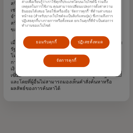
ล่างเพื่อเรียนรู้ว่าเราใช้คุกกี้ประเภทใดบนเว็บไซต์นี้ รวมถึง
สร้างสรรค์นวัตกรรมโดยใช้ข้อมูลเหล่านั้นได้ ตัวอย่าง
เหตุผลในการใช้งาน คุณสามารถเปลี่ยนแปลงการตั้งค่าความ
เช่น พวกเขาสามารถสร้างข้อมูลสังเคราะห์ ซึ่งใช้แบบ
ยินยอมได้เสมอ โดยใช้เครื่องมือ 'จัดการคุกกี้' ที่ด้านล่างของ
จำลองคอมพิวเตอร์ที่ปรับเทียบอย่างระมัดระวังเพื่อ
หน้าจอ (สำหรับบางเว็บไซต์จะเป็นลิงก์แทนปุ่ม) ซึ่งรวมถึงการ
ปฏิเสธคุกกี้บางรายการหรือทั้งหมด ยกเว้นคุกกี้ที่จำเป็นต่อการ
สร้างชุดข้อมูลจำลองที่ใกล้เคียงกับคุณสมบัติทางสถิติ
ทำงานของเว็บไซต์
ของชุดข้อมูลดั้งเดิม
เมื่อเร็วๆ นี้ Mastercard ได้เข้าร่วมโครงการนำร่องกับ
ยอมรับคุกกี้
ปฏิเสธทั้งหมด
รัฐบาลสิงคโปร์เพื่อสาธิตวิธีการใช้การเข้ารหัสแบบโฮ
โมมอร์ฟิกอย่างสมบูรณ์ ซึ่งช่วยอำนวยความสะดวกใน
จัดการคุกกี้
การแบ่งปันข้อมูลข่าวกรองด้านอาชญากรรมทางการ
เงินข้ามพรมแดน โดยทำให้สามารถวิเคราะห์ข้อมูลที่
เข้ารหัสได้โดยตรงโดยไม่ต้องเปิดเผยข้อมูลพื้นฐาน
และโดยที่ผู้อื่นไม่สามารถมองเห็นคำสั่งค้นหาหรือ
ผลลัพธ์ของการค้นหาได้