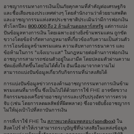
อาชญากรรมทางการเงินเป็นภัยคุกคามที่สำคัญต่อเศรษฐกิจ
และชื่อเสียงของประเทศต่างๆ โดยสำนักงานว่าด้วยยาเสพติด
และอาชญากรรมแห่งสหประชาชาติประเมินว่ามีการฟอกเงิน
ทั่วโลกปีละ
800,000 ถึง 2 ล้านล้านดอลลาร์สหรัฐ
แต่การแบ่ง
ปันข้อมูลทางการเงิน โดยเฉพาะอย่างยิ่งข้ามพรมแดน ถูกขัด
ขวางโดยข้อจำกัดทางกฎหมายที่เกี่ยวข้องกับความเป็นส่วนตัว
การโอนข้อมูลข้ามพรมแดน ความลับทางการธนาคาร และ
ข้อห้ามในการ "แจ้งเบาะแส" ในกฎหมายต่อต้านการฟอกเงิน
อาชญากรสามารถซ่อนตัวอยู่ในเงามืด โดยปลอมตัวผ่านความ
ขัดแย้งที่เกิดขึ้นโดยไม่ได้ตั้งใจ อันเนื่องมาจากความไม่
สามารถแบ่งปันข้อมูลเกี่ยวกับกิจกรรมที่น่าสงสัยได้
การแบ่งปันข้อมูลข่าวกรองด้านอาชญากรรมทางการเงินข้าม
พรมแดนที่มากขึ้น ซึ่งเป็นไปได้ด้วยการใช้ FHE อาจขัดขวาง
กิจกรรมของเครือข่ายอาชญากรและปรับปรุงอัตราการตรวจ
จับ (เช่น โดยการลดผลลัพธ์ที่ผิดพลาด) ซึ่งอาจยับยั้งอาชญากร
ไม่ให้มุ่งเป้าไปที่สถาบันการเงิน
การที่เราใช้ FHE ใน
สภาพแวดล้อมทดสอบ (sandbox)
ใน
สิงคโปร์ ทำให้เราสามารถระบุบัญชีที่น่าสงสัยในแหล่งข้อมูล