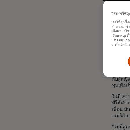
ด้วยความไ
มือวิเคร
วิธีการใช้
“โลกใบใหม
เราใช้คุกกี้
บริษัทแร
ทำความเข้าใจ
เพื่อแสดงโฆ
เธอจินตน
'จัดการคุกกี
เปลี่ยนแปลงก
โครงการเ
จะเป็นลิงก์แ
ผู้คนจาก
ในปี 201
ได้รับเช
ประจำของ
กับผู้หญ
ทุนเพื่อ
ในปี 201
ที่ให้คำ
เพื่อน น
อเมริกัน
“ไม่มีสู