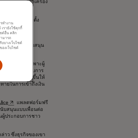
่อดิจิทัลที่พัฒนาเครื่อง
ันปรากฏตัวออกมา
อนที่ผมเริ่มก่อตั้ง
พการทำงาน
นึ่งเลย”
รายังใช้คุกกี้
์อื่น คลิก
ย่างไร จึงเริ่ม
ณสามารถ
รับบางเว็บไซต์
้องการหาวิธีสนับสนุน
นของเว็บไซต์
การที่จัดขึ้นเฉพาะผู้
งตำแหน่งผู้ประกอบการ
รระดมทุนที่ดีขึ้นให้
้าทายในการเข้าถึงเงิน
opens in a new tab
lice
แพลตฟอร์มฟรี
นับสนุนแบบเพื่อนต่อ
สนุนผู้ประกอบการชาว
ล่าว ซึ่งธุรกิจของเขา