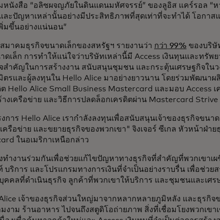
ตามหนังสือ “อลิซผจญภัยในดินแดนมหัศจรรย์” ของลูอิส แคร์รอล “หาก
ละปัญหาเหล่านั้นอย่างมีประสิทธิภาพที่สุดเท่าที่จะทำได้ โอก
พิ่มขึ้นอย่างแน่นอน”
ากสมาคมธุรกิจขนาดเล็กของสหรัฐฯ รายงานว่า
กว่า 99%
ของบริษัท
าดเล็ก การทำให้แน่ใจว่าบริษัทเหล่านี้มี Access เงินทุนและทรัพยา
แจสำคัญในการสร้างงาน สนับสนุนชุมชน และกระตุ้นเศรษฐกิจในว
มิตรและผู้ลงทุนใน Hello Alice มาอย่างยาวนาน โดยร่วมพัฒนาผล
ิต Hello Alice Small Business Mastercard และมอบ Access เครื
้างเครือข่าย และวิธีการปลดล็อกเครดิตผ่าน Mastercard Striv
งการ Hello Alice เรากำลังลงทุนเพื่อสนับสนุนเจ้าของธุรกิจขนาด
งเครือข่าย และขยายธุรกิจของพวกเขา" จิงเจอร์ ซีเกล หัวหน้าฝ่า
ard ในอเมริกาเหนือกล่าว
งทำงานร่วมกันเพื่อช่วยแก้ไขปัญหาทางธุรกิจที่สำคัญที่พวกเขาเ
์ บริการ และโปรแกรมทางการเงินที่จำเป็นอย่างราบรื่น เพื่อช่วย
บุคคลที่ดำเนินธุรกิจ ลูกค้าที่พวกเขาให้บริการ และชุมชนและเ
o Alice เจ้าของธุรกิจส่วนใหญ่มาจากหลากหลายภูมิหลัง และธุรกิจข
มงาม ร้านอาหาร ไปจนถึงสตูดิโอถ่ายภาพ สิ่งที่เชื่อมโยงพวกเขาเ