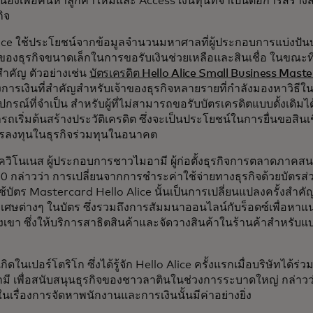
เนื่องเพื่อค้นหาลูกค้าใหม่และ Access เงินทุนที่จำเป็นต่อการสร้
ิจ
lice ใช้ประโยชน์จากข้อมูลจำนวนมหาศาลที่ผู้ประกอบการแบ่งปัน
าของธุรกิจขนาดเล็กในการขอรับเงินช่วยเหลือและสินเชื่อ ในขณะที่ม
่สำคัญ ตัวอย่างเช่น
บัตรเครดิต Hello Alice Small Business Mast
การเงินที่สำคัญสำหรับเจ้าของธุรกิจหลายรายที่กำลังมองหาวิธีใ
ุปกรณ์ที่จำเป็น สำหรับผู้ที่ไม่สามารถขอรับบัตรเครดิตแบบดั้งเดิมได
ถเริ่มต้นสร้างประวัติเครดิต ซึ่งจะเป็นประโยชน์ในการยื่นขอสิน
ารลงทุนในธุรกิจร่วมทุนในอนาคต
ควิโนเนส ผู้ประกอบการชาวไมอามี ผู้ก่อตั้งธุรกิจการตลาดภาค
0 กล่าวว่า การเปลี่ยนจากการชำระค่าใช้จ่ายทางธุรกิจด้วยบัตรส่วน
ช้บัตร Mastercard Hello Alice นั้นเป็นการเปลี่ยนแปลงครั้งสำคัญ 
พิเศษต่างๆ ในบัตร ซึ่งรวมถึงการสัมมนาออนไลน์กับร็อดซ์เพื่อ
งเขา ซึ่งให้บริการสาธิตสินค้าและจัดวางสินค้าในร้านค้าสำหรั
งที่เกิดในเปอร์โตริโก ซึ่งได้รู้จัก Hello Alice ครั้งแรกเมื่อบริษัทได้ร
มี เพื่อสนับสนุนธุรกิจของชาวลาตินในช่วงการระบาดใหญ่ กล่าว
นเรื่องการจัดหาพนักงานและการเงินนั้นมีค่าอย่างยิ่ง