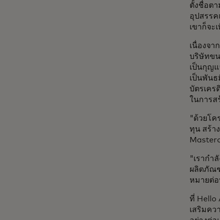
ตั้งชื่อ
อุปสรรคแ
เขาก็จะเ
เนื่องจ
บริษัทขน
เป็นกุญ
เป็นพันธ
บัตรเครด
ในการสร
"ด้วยโคร
ทุน สร้า
Masterc
"เรากำลั
ผลิตภัณฑ
หมายต่อ
ที่ Hell
เสริมควา