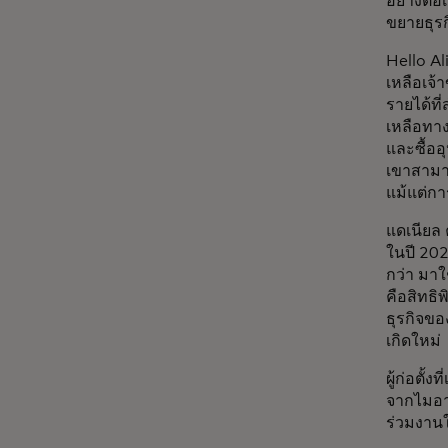
อย่างต่อ
ขยายธุรก
Hello A
เหลือเจ้
รายได้ที
เหลือทาง
และซื้ออ
เขาสามาร
แม้แต่ก
แดเนียล 
ในปี 202
กว่า มาใ
คือสิทธิ
ธุรกิจขอ
เกิดใหม่
ผู้ก่อตั้
จากไมอา
ร่วมงานใ