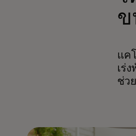
ข
แคโร
เร่
ช่ว