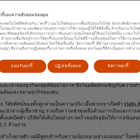
ม่ย่อท้อ ร็อดซ์จึงกลับมาเริ่มต้นใหม่อย่างเต็มตัว โดยก่อตั้งบริษัทสื
าะห์การตลาด ทันใดนั้น นักลงทุนรายใหญ่และผู้มีอิทธิพลก็พาก
คุกกี้และความยินยอมของคุณ
่ที่ฉันไม่เคยคิดว่าจะมีอยู่จริงได้เปิดออกสู่สายตาฉัน” ร็อดซ์เล่า “ต
และเทคโนโลยีที่คล้ายกัน ('คุกกี้') บนเว็บไซต์ของเราเพื่อปรับปรุงเว็บไซต์ วัดประสิทธิภา
ก ผมยอมแลกแขนขวาเพื่อที่จะได้เข้าไปในห้องเหล่านี้ห้องใดห้องห
กลุ่มเป้าหมาย และพัฒนาประสบการณ์การใช้งานของผู้ใช้ให้ดียิ่งขึ้น สำหรับบางเว็บไซต์ เ
ษณาที่สอดคล้องกับกิจกรรมการเบราวซ์และความสนใจของผู้ใช้บนเว็บไซต์นั้น ๆ และเว็บไซต
าการว่าผู้หญิงคนอื่นๆ จะได้รับประโยชน์จาก Access เดียวกันนี้ได้อ
้' ด้านล่างเพื่อเรียนรู้ว่าเราใช้คุกกี้ประเภทใดบนเว็บไซต์นี้ รวมถึงเหตุผลในการใช้งาน คุ
ารตั้งค่าความยินยอมได้เสมอ โดยใช้เครื่องมือ 'จัดการคุกกี้' ที่ด้านล่างของหน้าจอ (สำห
ร่งพัฒนาธุรกิจเพื่อช่วยให้ธุรกิจของพวกเธอเติบโต แต่เธอยังคงต
ทนปุ่ม) ซึ่งรวมถึงการปฏิเสธคุกกี้บางรายการหรือทั้งหมด ยกเว้นคุกกี้ที่จำเป็นต่อการทำงา
หลากหลายภูมิหลังให้มากยิ่งขึ้น
5 เธอได้พบกับผู้ที่มีความคิดคล้ายกันในงานอีเวนต์สำหรับผู้ประกอบ
ยอมรับคุกกี้
ปฏิเสธทั้งหมด
จัดการคุกกี้
ิญในรัฐยูทาห์ ซึ่งเธอได้พบกับเอลิซาเบธ กอร์ ผู้ซึ่งในขณะนั้นดำร
เดลล์ ทั้งสองนั่งระดมความคิดกันทั้งคืนเพื่อหาวิธีมอบโอกาสในกา
ิงและเจ้าของธุรกิจกลุ่มที่ด้อยโอกาส ซึ่งในอดีตมักเผชิญกับความท
เริ่มต้นและขยายธุรกิจของตน
6 วิสัยทัศน์ของทั้งคู่กลายเป็นความจริง เมื่อพวกเขาเปิดตัว
Hello A
แนะนำจากผู้เชี่ยวชาญ รวมถึงความช่วยเหลือด้านการเงินและการส
ับตั้งแต่เปิดตัว บริษัทได้เติบโตอย่างรวดเร็วจนปัจจุบันให้การสนับ
 1.5 ล้านราย
ตรสำเร็จตายตัว แต่มีสูตรสำหรับความล้มเหลวอย่างแน่นอน” ร็อดซ์ก