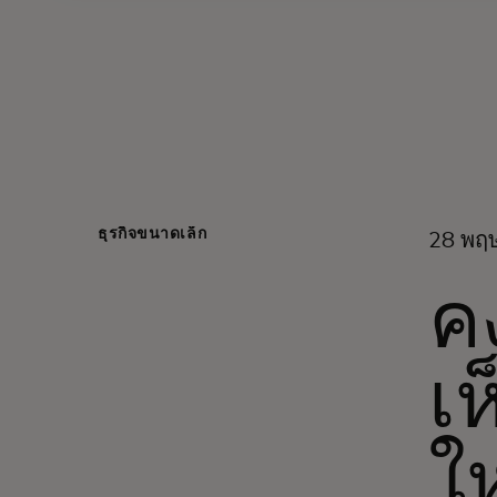
ธุรกิจขนาดเล็ก
28 พฤ
ค
เห
ใ