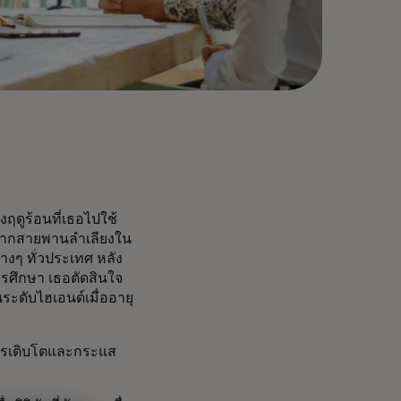
ดูร้อนที่เธอไปใช้
มาจากสายพานลำเลียงใน
งๆ ทั่วประเทศ หลัง
ศึกษา เธอตัดสินใจ
นระดับไฮเอนด์เมื่ออายุ
การเติบโตและกระแส