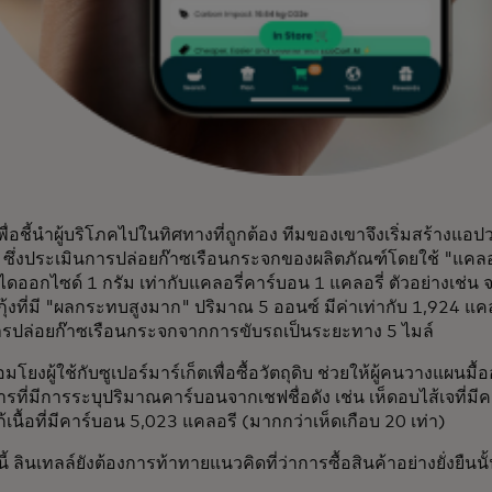
เพื่อชี้นำผู้บริโภคไปในทิศทางที่ถูกต้อง ทีมของเขาจึงเริ่มสร้าง
ซึ่งประเมินการปล่อยก๊าซเรือนกระจกของผลิตภัณฑ์โดยใช้ "แคลอร
ดออกไซด์ 1 กรัม เท่ากับแคลอรี่คาร์บอน 1 แคลอรี่ ตัวอย่างเ
ุ้งที่มี "ผลกระทบสูงมาก" ปริมาณ 5 ออนซ์ มีค่าเท่ากับ 1,924 แค
การปล่อยก๊าซเรือนกระจกจากการขับรถเป็นระยะทาง 5 ไมล์
่อมโยงผู้ใช้กับซูเปอร์มาร์เก็ตเพื่อซื้อวัตถุดิบ ช่วยให้ผู้คนวางแผนมื
รที่มีการระบุปริมาณคาร์บอนจากเชฟชื่อดัง เช่น เห็ดอบไส้เจที่ม
เนื้อที่มีคาร์บอน 5,023 แคลอรี (มากกว่าเห็ดเกือบ 20 เท่า)
 ลินเทลล์ยังต้องการท้าทายแนวคิดที่ว่าการซื้อสินค้าอย่างยั่งยืนนั้