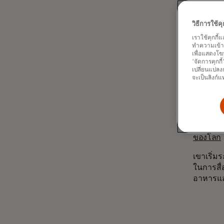
เขากล่าว
ต่ำต่อสิ
วิธีการใช้
ในระบบเศ
เราใช้คุกกี้
ทำความเข้าใจ
ด้วยกำลั
เพื่อแสดงโฆ
'จัดการคุกกี
ล้านล้า
เปลี่ยนแปลงก
แบรนด์ต
จะเป็นลิงก์แ
และช่วย
หลังจากท
ดอกไม้ที่
สำหรับ 
ของโลก
เขาเริ่ม
ในการสื
อาหารและ