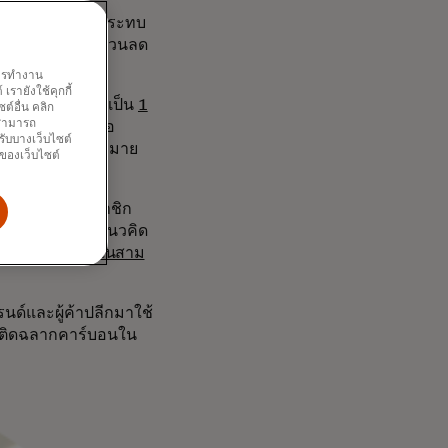
ลิตภัณฑ์ที่มีผลกระทบ
ารถนำไปแลกเป็นส่วนลด
ีขึ้น”
พการทำงาน
รายังใช้คุกกี้
0 พันล้านดอลลาร์เป็น
1
์อื่น คลิก
ณสามารถ
ันที่เพิ่มขึ้นต่อ
รับบางเว็บไซต์
งข้อกำหนดทางกฎหมาย
นของเว็บไซต์
งธุรกิจสมัครสมาชิก
ีพ ได้เริ่มพัฒนาแนวคิด
อนกระจกถึงหนึ่งในสาม
ด์และผู้ค้าปลีกมาใช้
รติดฉลากคาร์บอนใน