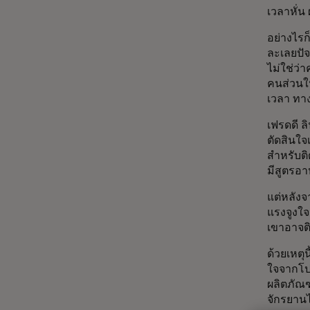
เวลาหั่น
อย่างไร
ละเลยปัจ
ไม่ใช่ว่
คนส่วน
เวลา ทาง
เฟรดดี ล
ตัดสินใจ
สำหรับต
มีสูตรอา
แต่หลังจ
แรงจูงใจ
เขาอาจต
ด้วยเหตุ
ใจจากโป
ผลิตภัณฑ
จักรยานไ