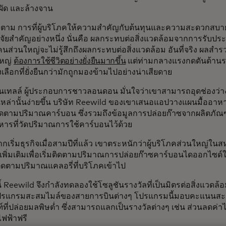
 ผัด และล้างจาน
ก็ตาม การที่ผู้บริโภคให้ความสำคัญกับต้นทุนและความสะดวกสบา
จัยสำคัญอย่างหนึ่ง นั่นคือ ผลกระทบต่อสิ่งแวดล้อมจากการรับป
าคนส่วนใหญ่จะไม่รู้สึกถึงผลกระทบต่อสิ่งแวดล้อม อันที่จริง ผลสำร
ใหญ่
ต้องการใช้ชีวิตอย่างยั่งยืนมากขึ้น
แต่ท่ามกลางแรงกดดันด้านร
เลือกที่ยั่งยืนกว่ามักถูกมองข้ามไปอย่างน่าเสียดาย
ินเทลล์ ผู้ประกอบการชาวลอนดอน มั่นใจว่าเขาสามารถอุดช่องว่าง
เหล่านั้นง่ายขึ้น บริษัท Reewild ของเขาเสนอแอปวางแผนมื้ออาหาร
ิดตามปริมาณคาร์บอน ซึ่งรวมถึงข้อมูลการปล่อยก๊าซจากผลิตภัณ
หารที่วัดปริมาณการใช้คาร์บอนไว้ด้วย
ากเริ่มธุรกิจเมื่อสามปีที่แล้ว เขาตระหนักว่าผู้บริโภคส่วนใหญ่
เพิ่มเติมเพื่อเริ่มติดตามปริมาณการปล่อยก๊าซคาร์บอนไดออกไซด์
ิดตามปริมาณแคลอรี่ที่บริโภคเข้าไป
นี้ Reewild จึงกำลังทดลองใช้โซลูชันรางวัลที่เป็นมิตรต่อสิ่งแวดล้อ
รแกรมสะสมไมล์ของสายการบินต่างๆ โปรแกรมนี้มอบคะแนนสะส
์ที่ปล่อยมลพิษต่ำ ซึ่งสามารถแลกเป็นรางวัลต่างๆ เช่น ส่วนลดค่าไ
ฟฟ้าฟรี