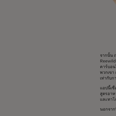
จากนั้น 
Reewild 
คาร์บอนไ
พวกเขา ก
เท่ากับ
แอปนี้เชื
สูตรอาหา
และทาโก้
นอกจากนี้