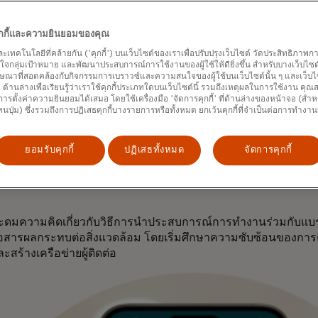
ว่า “วิสัยทัศน์ที่กว้างไกลกว่านั้นคือการมอบคะแนนสะสมสำหรับผ
่งแวดล้อมที่คุณซื้อในทุกสินค้าอุปโภคบริโภคบรรจุภัณฑ์ ซึ่งสาม
คุกกี้และความยินยอมของคุณ
รษฐกิจสีเขียว เพื่อสร้างวงจรที่ดีของการเปลี่ยนแปลงพฤติกรรมที่ด
และเทคโนโลยีที่คล้ายกัน ('คุกกี้') บนเว็บไซต์ของเราเพื่อปรับปรุงเว็บไซต์ วัดประสิทธิภา
กลุ่มเป้าหมาย และพัฒนาประสบการณ์การใช้งานของผู้ใช้ให้ดียิ่งขึ้น สำหรับบางเว็บไซต์ เ
งซื้อของผู้บริโภคที่ใส่ใจสิ่งแวดล้อมซึ่งคาดว่าจะพุ่งสูงขึ้นจาก 50
ษณาที่สอดคล้องกับกิจกรรมการเบราวซ์และความสนใจของผู้ใช้บนเว็บไซต์นั้น ๆ และเว็บไซต
้' ด้านล่างเพื่อเรียนรู้ว่าเราใช้คุกกี้ประเภทใดบนเว็บไซต์นี้ รวมถึงเหตุผลในการใช้งาน คุ
นดอลลาร์ภายในปี 2027
นั้น Reewild จึงกำลังใช้ประโยชน์จากแรงกดด
ารตั้งค่าความยินยอมได้เสมอ โดยใช้เครื่องมือ 'จัดการคุกกี้' ที่ด้านล่างของหน้าจอ (สำห
่างๆ ในการเสริมสร้างภาพลักษณ์ด้านความยั่งยืนเพื่อตอบสนอ
ทนปุ่ม) ซึ่งรวมถึงการปฏิเสธคุกกี้บางรายการหรือทั้งหมด ยกเว้นคุกกี้ที่จำเป็นต่อการทำงา
ให้ผู้บริโภคเข้าใจผลกระทบจากการซื้อสินค้าของพวกเขา
ำงานในสายงานที่เน้นความยั่งยืนมาเจ็ดปี ซึ่งรวมถึงการช่วยสร้า
ยอมรับคุกกี้
ปฏิเสธทั้งหมด
จัดการคุกกี้
เป็นมิตรต่อสิ่งแวดล้อม หญิงวัย 33 ปีผู้นี้ ซึ่งแต่งงานกับเชฟมืออาช
Reewild หลังจากค้นพบว่าระบบอาหาร
ก่อให้เกิดการปล่อยก๊าซเรื
ระดมความคิดเกี่ยวกับวิธีการนำประสบการณ์การทำงานร่วมกับแบรน
่อสารผลกระทบต่อสิ่งแวดล้อม โดยเริ่มศึกษาความซับซ้อนของกา
สร้างเครือข่ายผู้ติดต่อ