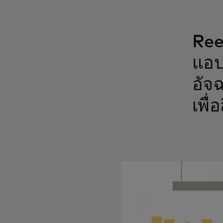
Ree
แอปพ
อัจ
เพื่