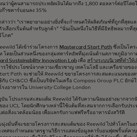
ว่าผู้คนสามารถประหยัดเงินได้มากถึง 1,800 ดอลลาร์ต่อปีโดยใช้
ยก๊าซคาร์บอนลง 35%
กล่าวว่า "เราพยายามอย่างยิ่งที่จะกำหนดให้ผลิตภัณฑ์ที่ถูกที่สุดแล
นตัวเลือกเริ่มต้นสำหรับลูกค้า" “นั่นเป็นหนึ่งในวิธีที่มีอิทธิพลมากท
ริโภค”
Reewild ได้เข้าร่วมโครงการ
Mastercard Start Path
ซึ่งเป็นโคร
ท โดยเป็นส่วนหนึ่งของกลุ่มสตาร์ทอัพที่มุ่งเน้นด้านสภาพภูมิอากา
ard Sustainability Innovation Lab
เพื่อ
สร้างระบบนิเวศที่ทำให้
ารใช้ประโยชน์จากความเชี่ยวชาญ เทคโนโลยี และเครือข่ายของ
Start Path จะช่วยให้ Reewild ขยายโครงการสะสมคะแนนของตน ซึ่
้กับ CH&CO ซึ่งเป็นบริษัทในเครือ Compass Group PLC ยักษ์
ารโรงอาหารใน University College London
จุบัน โปรแกรมสะสมแต้ม Reewild ได้รับความนิยมอย่างมากจากนักศ
ของ UCL โดยนักศึกษาเหล่านี้ใช้แต้มที่สะสมจากการเลือกรับประ
่อสิ่งแวดล้อมน้อย เพื่อแลกรับกาแฟฟรีหรืออาหารมังสวิรัติ
มุ่งมั่นที่จะขยายโครงการสะสมแต้มของ Reewild ไปทั่วโลกในอนา
เทศจะกำหนดมาตรฐานวิธีการแสดงข้อมูลคาร์บอนฟุตพริ้นท์ควบค