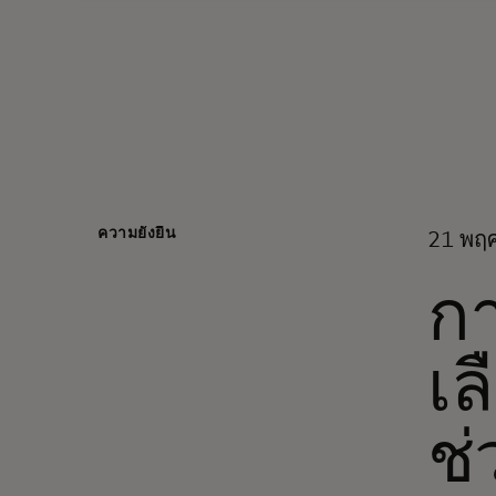
ความยั่งยืน
21 พฤ
กา
เล
ช่