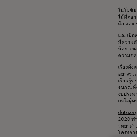
ในโมซั
ไม้ที่ตอ
ถือ และ 
และเมื่อ
มีความเสี
น้อย ส่ง
ความคลาด
เรื่องทั้
อย่างรวด
เรียนรู้
จนกระทั
งบประมาณ
เหลือผู้ค
data.or
2020 ทำใ
วิทยาศาส
โครงกา