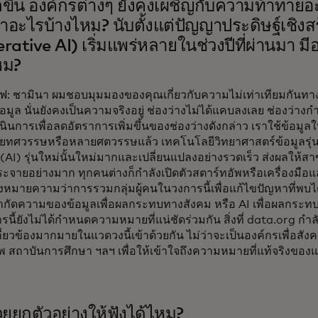
ตขึ้น องค์กรต่างๆ ยังคงเผชิญกับความท้าทายอ
้าอะไรบ้างไหม? นับตั้งแต่ปัญญาประดิษฐ์เชิงส
ative AI) เริ่มแพร่หลายในช่วงปีที่ผ่านมา มีอ
หม?
ฟ: ชามินา ผมชอบมุมมองของคุณเกี่ยวกับความไม่เท่าเทียมกันทางข้อ
มีข้อมูล นั่นยังคงเป็นความจริงอยู่ ช่องว่างไม่ได้แคบลงเลย ช่องว่างก
นินการเพื่อลดอัตราการเพิ่มขึ้นของช่องว่างดังกล่าว เราใช้ข้
ทศวรรษหรือหลายศตวรรษแล้ว เทคโนโลยีวิทยาศาสตร์ข้อมูลรุ่นป
 (AI) รุ่นใหม่นั้นใหม่มากและเปลี่ยนแปลงอย่างรวดเร็ว ส่งผลให้สา
ะจายอย่างมาก ทุกคนต่างก็กำลังเปิดตัวสตาร์ทอัพหรือเครื่องมือแ
่งหมายความว่าการรวมกลุ่มผู้คนในวงการนี้เพื่อแก้ไขปัญหาที่พบได้ท
ัดความของข้อมูลเพื่อผลกระทบทางสังคม หรือ AI เพื่อผลกระทบนั
นี้ยังไม่ได้กำหนดความหมายที่แน่ชัดร่วมกัน สิ่งที่ data.org กำ
นเกี่ยวข้องมากมายในแวดวงนี้เข้าด้วยกัน ไม่ว่าจะเป็นองค์กรเพื่อส
พ สถาบันการศึกษา ฯลฯ เพื่อให้เข้าใจถึงความหมายที่แท้จริงของแ
วยยกตัวอย่างให้ฟังได้ไหม?