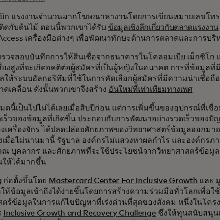
มบิก แรงงานจำนวนมากโฆษณาหางานโดยการเขียนหมายเลขโทรศ
กติดกับต้นไม้ ตอนนี้พวกเขาได้รับ
ข้อมูลเชิงลึกเกี่ยวกับตลาดแรงงาน
Access เครื่องมือต่างๆ เพื่อพัฒนาทักษะด้านการตลาดและการบริห
ตรวจสอบบันทึกการให้สินเชื่อจากธนาคารในโคลอมเบีย เม็กซิโก แล
่ยงสูงที่จะเกิดอคติต่อผู้สมัครที่เป็นผู้หญิงในอนาคต การที่ข้อมูลที่ม
ผลให้ระบบอัลกอริทึมที่ใช้ในการคัดเลือกผู้สมัครที่มีความน่าเชื่อถ
เคลื่อน ดังนั้นพวกเขาจึงสร้าง
อันใหม่ที่เท่าเทียมทางเพศ
งหมดนี้เป็นไปไม่ได้เลยเมื่อสิบปีก่อน แต่การเพิ่มขึ้นของอุปกรณ์ที่เ
เร็วของข้อมูลที่เกิดขึ้น ประกอบกับการพัฒนาอย่างรวดเร็วของป
ของเครื่องจักร ได้ปลดปล่อยศักยภาพของวิทยาศาสตร์ข้อมูลออกมาอย่
่งเมื่อไม่นานมานี้ รัฐบาล องค์กรไม่แสวงหาผลกำไร และองค์กร
 บุคลากร และศักยภาพที่จะใช้ประโยชน์จากวิทยาศาสตร์ข้อมูลอย่า
นให้ได้มากขึ้น
g
ก่อตั้งขึ้นโดย
Mastercard Center For Inclusive Growth
และ
ม
ห้ข้อมูลเข้าถึงได้ง่ายขึ้นโดยการสร้างความร่วมมือทั่วโลกเพื่อใ
ตร์ข้อมูลในการแก้ไขปัญหาที่เร่งด่วนที่สุดของสังคม หนึ่งในโครงกา
ร
Inclusive Growth and Recovery Challenge
ซึ่งให้ทุนสนับสนุน