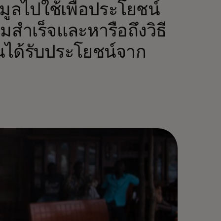
มูลไปใช้เพื่อประโยชน์
มสำเร็จและหารือถึงวิธี
นได้รับประโยชน์จาก