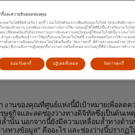
์ทางสังคมที่ก้าวล้ำ รวมถึงสามแนวคิดข้างต้น และ
เครือข่าย Cap
k
ซึ่งมีเป้าหมายที่จะฝึกอบรมผู้เชี่ยวชาญด้านข้อมูลหนึ่งล้านคนภา
คุกกี้และความยินยอมของคุณ
งในกว่า 20 ประเทศและกำลังเพิ่มขึ้นเรื่อยๆ Mastercard ยังคงใ
เนื่อง เพื่อเร่งสร้างผลกระทบผ่านวิทยาศาสตร์ข้อมูลในวงกว้าง
และเทคโนโลยีที่คล้ายกัน ('คุกกี้') บนเว็บไซต์ของเราเพื่อปรับปรุงเว็บไซต์ วัดประสิทธิภา
กลุ่มเป้าหมาย และพัฒนาประสบการณ์การใช้งานของผู้ใช้ให้ดียิ่งขึ้น สำหรับบางเว็บไซต์ เ
ษณาที่สอดคล้องกับกิจกรรมการเบราวซ์และความสนใจของผู้ใช้บนเว็บไซต์นั้น ๆ และเว็บไซต
ศักยภาพที่จะขยายช่องว่างระหว่างผู้มีและผู้ไม่มี” ชามินา ซิงห์ ผู้
้' ด้านล่างเพื่อเรียนรู้ว่าเราใช้คุกกี้ประเภทใดบนเว็บไซต์นี้ รวมถึงเหตุผลในการใช้งาน คุ
เติบโตอย่างครอบคลุม กล่าว “เราจำเป็นต้องทำงานที่จำเป็นต่อไปเพื่
ารตั้งค่าความยินยอมได้เสมอ โดยใช้เครื่องมือ 'จัดการคุกกี้' ที่ด้านล่างของหน้าจอ (สำห
สตร์ข้อมูลเพื่อผลกระทบทางสังคมจะสร้างการเติบโตที่ครอบคลุม”
ทนปุ่ม) ซึ่งรวมถึงการปฏิเสธคุกกี้บางรายการหรือทั้งหมด ยกเว้นคุกกี้ที่จำเป็นต่อการทำงา
อง Mastercard ได้พูดคุยกับ
Singh
และ
Danil Mikhailov
ผู้อำน
ยอมรับคุกกี้
ปฏิเสธทั้งหมด
จัดการคุกกี้
 เกี่ยวกับการรับมือกับความท้าทายที่กำลังเผชิญอยู่ในสาขาข้อม
เริ่มต้น เหตุใดความหลากหลายจึงมีความสำคัญอย่างยิ่งในการพัฒ
่พวกเขาพบเห็น
 งานของคุณที่ศูนย์แห่งนี้มีเป้าหมายเพื่อลดค
รษฐกิจและลดช่องว่างทางดิจิทัลซึ่งเป็นต้นเ
มล้ำนั้น นอกจากนี้ยังมีความเหลื่อมล้ำทางด้าน
ว่างทางข้อมูล” คืออะไร และช่องว่างนี้ปรากฏใ