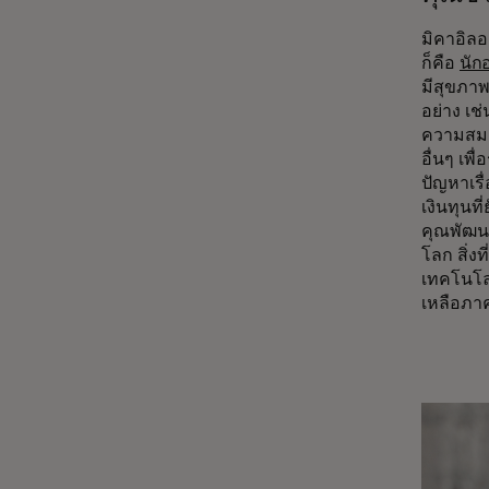
มิคาอิลอ
ก็คือ
นัก
มีสุขภาพ
อย่าง เช่
ความสมดุ
อื่นๆ เพ
ปัญหาเรื
เงินทุนท
คุณพัฒน
โลก สิ่ง
เทคโนโลย
เหลือภาค