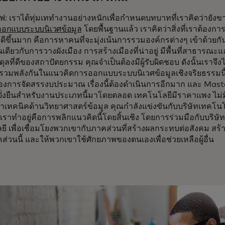
ฟ: เราได้ทุ่มเททำงานอย่างหนักเพื่อกำหนดบทบาทที่เราคิดว่ายังข
ออกแบบระบบนิเวศข้อมูล
โดยพื้นฐานแล้ว เราคิดว่าสิ่งที่เราต้องกา
ดีขึ้นมาก คือการหาคนที่จะมุ่งเน้นการรวมองค์กรต่างๆ เข้าด้วย
นเดียวกับการวางผังเมือง การสร้างเมืองที่น่าอยู่ มีพื้นที่สาธารณะและพ
ลที่ดีของสถาปัตยกรรม คุณจำเป็นต้องมีผู้รับผิดชอบ ดังนั้นเราจึ
ื่อรวมพลังกันในแนวคิดการออกแบบระบบนิเวศข้อมูลเชิงจริยธรรมนี้ 
่องการจัดสรรงบประมาณ เรื่องนี้ต้องดำเนินการอีกมาก และ Mast
ี่ยั่งยืนสำหรับงานประเภทนี้มาโดยตลอด เทคโนโลยีมีราคาแพง ไม่มีท
าเทคนิคด้านวิทยาศาสตร์ข้อมูล คุณกำลังแข่งขันกับบริษัทเทคโน
ที่เราทำอยู่คือการพลิกแนวคิดนี้โดยสิ้นเชิง โดยการร่วมมือกับบริษั
ี เพื่อเชื่อมโยงพวกเขากับภาคส่วนที่สร้างผลกระทบต่อสังคม สร
ส่วนนี้ และให้พวกเขาใช้ศักยภาพของตนเองเพื่อช่วยเหลือผู้อื่น