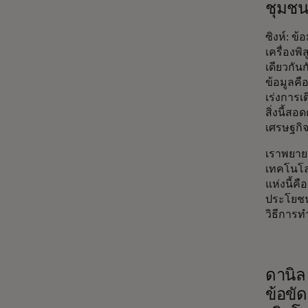
ชุมชนท
ซิงห์: ข
เครื่องพิ
เดียวกัน
ข้อมูลคื
เร่งการเ
สิ่งนี้สอ
เศรษฐกิจด
เราพยายา
เทคโนโลย
แห่งนี้
ประโยชน์
วิธีการ
ดานิล 
ข้อขั