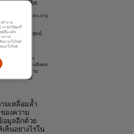
acity Accelerator
ยในปี 2032 ผ่าน
ห้การสนับสนุน data.org
พการทำงาน
รายังใช้คุกกี้
์อื่น คลิก
ก่อตั้งและประธานศูนย์
ณสามารถ
อให้มั่นใจว่า
รับบางเว็บไซต์
นของเว็บไซต์
วยการบริหารของ
ูลเพื่อผลกระทบทางสังคม
นาบุคลากร และความ
วามเหลื่อมล้ำ
หตุของความ
ข้อมูลอีกด้วย
ห้เห็นอย่างไรใน