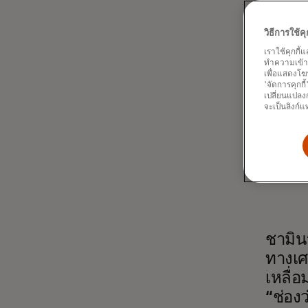
ประโยชน
Networ
วิธีการใช้
ศูนย์กลา
อย่างต่อ
เราใช้คุกกี้
ทำความเข้าใจ
เพื่อแสดงโฆ
“ข้อมูลมี
'จัดการคุกกี
เพื่อการ
เปลี่ยนแปลงก
วิทยาศา
จะเป็นลิงก์แ
ทีมข่าวข
data.org
ที่เพิ่ง
สำเร็จที
ชามินา
ทางเศ
เหลื่อ
“ช่อง