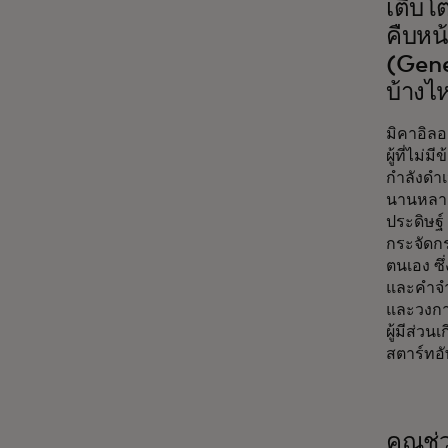
เติบโ
คืบหน
(Gener
บ้างไ
มิคาอิลอ
ผู้ที่ไม่
กำลังดำเ
นานหลาย
ประดิษฐ์
กระจัดกร
ตนเอง ซึ
และคำจำก
และวงการ
ผู้มีส่ว
สตาร์ทอั
คุณช่