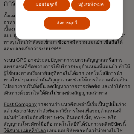
การเบี่ยงเบนจากการนำทางแบบดั้งเดิม
ยอมรับคุกกี้
ปฏิเสธทั้งหมด
ตั้งแต่การขับรถไปบ้านเพื่อนไปจนถึงการติดตามตำแหน่ง
อาหารสั่งจาก Uber Eats ในช่วงดึก ระบบ GPS ทำงานอยู่
จัดการคุกกี้
เบื้องหลังเพื่อตอบสนองความต้องการด้านการนำทางทุกรูป
แบบ แต่จะเกิดอะไรขึ้นเมื่อ GPS ขัดข้อง? เทคโนโลยีการนำ
ทางรุ่นใหม่กำลังจะเข้ามา ซึ่งอาจมีความแม่นยำ เชื่อถือได้
และปลอดภัยกว่าระบบ GPS
ระบบ GPS อาจประสบปัญหาการรบกวนสัญญาณหรือการ
แทรกแซงที่ขัดขวางการให้บริการระบุตำแหน่งที่แม่นยำ ทำให้
ผู้ใช้หลงทางหรือหาพัสดุที่หายไปได้ยาก เทคโนโลยีการนำ
ทางใหม่ ๆ มอบคำมั่นสัญญาว่าจะช่วยให้การติดตามพัสดุเป็น
ไปอย่างราบรื่นยิ่งขึ้น ลดปัญหาการจราจรติดขัด และทำให้การ
เดินทางด้วยรถไฟใต้ดินไม่ขาดช่วงสัญญาณนำทาง
Fast Company
รายงานว่า แนวคิดเหล่านี้เริ่มเป็นรูปเป็นร่าง
แล้ว AstraNav กำลังพัฒนาวิธีการใหม่เพื่อระบุตำแหน่งที่
แม่นยำโดยไม่ต้องพึ่งพา GPS, อินเทอร์เน็ต, Wi-Fi หรือ
สัญญาณโทรศัพท์มือถือ เทคโนโลยีที่ได้รับการจดสิทธิบัตรนี้
ใช้สนามแม่เหล็กโลก
แทน แต่บริษัทซอฟต์แวร์นำทางไม่ใช่