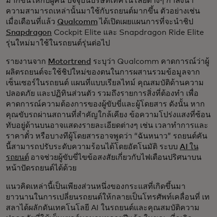
มากขึ้นให้กับผู้คน ปัจจุบันบริษัทเทคโนโลยีต่างๆ กำลังนำ
ความสามารถเหล่านั้นมาใช้กับรถยนต์มากขึ้น ตัวอย่างเช่น
เมื่อเดือนที่แล้ว
Qualcomm
ได้เปิดเผยแผนการที่จะนำชิป
Snapdragon
Cockpit Elite และ Snapdragon Ride Elite
รุ่นใหม่มาใช้ในรถยนต์รุ่นต่อไป
รายงานจาก
Motortrend
ระบุว่า Qualcomm คาดการณ์ว่าผู้
ผลิตรถยนต์จะใช้ชิปใหม่ของตนในการผสานรวมข้อมูลจาก
เซ็นเซอร์ในรถยนต์ แผนที่แบบเรียลไทม์ คุณสมบัติด้านความ
ปลอดภัย และปฏิทินส่วนตัว รวมถึงรายการสิ่งที่ต้องทำ เพื่อ
คาดการณ์ความต้องการของผู้ขับขี่และผู้โดยสาร ดังนั้น หาก
คุณขับรถผ่านสถานที่สำคัญใกล้เคียง ข้อความโปร่งแสงที่ซ้อน
ทับอยู่ด้านบนอาจแสดงรายละเอียดต่างๆ เช่น เวลาทำการและ
ราคาตั๋ว หรือบางทีผู้โดยสารอาจพูดว่า “ฉันหนาว” รถยนต์คัน
นี้สามารถปรับระดับความร้อนได้โดยอัตโนมัติ ระบบ
AI ใน
รถยนต์
อาจช่วยผู้ขับขี่ไขข้อสงสัยเกี่ยวกับไฟเตือนปริศนาบน
หน้าปัดรถยนต์ได้ด้วย
แนวคิดเหล่านี้เป็นเพียงส่วนหนึ่งของกระแสที่เกิดขึ้นมา
ยาวนานในการเปลี่ยนรถยนต์ให้กลายเป็นโทรศัพท์เคลื่อนที่ เท
สลาได้ผลักดันเทคโนโลยี AI ในรถยนต์และคุณสมบัติความ