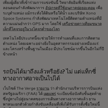
เพียงผู้เดียวที่เข้าร่วมการแข่งขันนี้ วิทยาลัยอิมพีเรียลแห่ง
ลอนดอนกำลังพัฒนาการ
อัปเกรดที่ใช้อนุภาคย่อยอะตอม
เพื่อ
ระบุตำแหน่ง แม้กระทั่งใต้ดินหรือใต้น้ำ และบริษัท Xona
Space Systems กำลังพัฒนาเทคโนโลยีติดตามตำแหน่งที่มี
ความแม่นยำกว่า GPS มาก โดยใช้
เครือข่ายดาวเทียมขนาด
เล็กที่โคจรอยู่ในวงโคจรต่ำของโลก
เทคโนโลยีประเภทนี้จะช่วยให้การทำแผนที่และการติดตาม
ตำแหน่ง โดยเฉพาะอย่างยิ่งในอุตสาหกรรมอย่างเหมืองแร่
และโครงสร้างพื้นฐานในเมือง มีประโยชน์มากขึ้นในอีกไม่กี่ปี
ข้างหน้า
รถบินได้มาถึงแล้วหรือยัง? ไม่ แต่แท็กซี่
ทางอากาศอาจเป็นไปได้
เว็บไซต์ The Verge
รายงาน
ว่า สำนักงานบริหารการบินแห่ง
สหรัฐอเมริกา (FAA) ได้
เผยแพร่
ระเบียบข้อบังคับขั้นสุดท้าย
ซึ่งปูทางไปสู่อนาคตของการเดินทางทางอากาศแล้ว ยาน
พาหนะยกตัวด้วยกำลังขับเคลื่อนที่เพิ่งได้รับการตั้งชื่อใหม่นี้