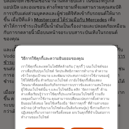
ปลอดภัยที่ใช้เซ็นเซอร์มานานหลายปีแล้ว ในขณะที่กูเกิล
แอปเปิล และอเมซอน ต่างก็พยายามที่จะผสานรวมคุณสมบัติ
การปรับแต่งส่วนบุคคลและผู้ช่วยดิจิทัลเข้ากับรถยนต์ให้มาก
ขึ้น เมื่อปีที่แล้ว
Mastercard ได้ร่วมมือกับ Mercedes
เพื่อ
ทำให้การชำระเงินที่ปั๊มน้ำมันเป็นเรื่องง่ายและปลอดภัยเหมือน
กับการกดลายนิ้วมือบนหน้าจอระบบสาระบันเทิงในรถยนต์
ของคุณ
และเมื่อเดือนที่แล้ว Mastercard ได้ประกาศความร่วมมือกับ
Vodafone และ Sumitomo Corporation
เพื่อเปิดใช้งานการ
วิธีการใช้คุกกี้และความยินยอมของคุณ
ชำระเงินอัตโนมัติ
ระหว่างเครื่องจักรในอุตสาหกรรมการ
เราใช้คุกกี้และเทคโนโลยีที่คล้ายกัน ('คุกกี้') บนเว็บไซต์ของ
ขนส่งสินค้า การจัดส่ง ยานพาหนะ และโลจิสติกส์ ตัวอย่างเช่น
เราเพื่อปรับปรุงเว็บไซต์ วัดประสิทธิภาพการทำงาน ทำความ
การอนุญาตให้ยานพาหนะของผู้ประกอบการขนส่งสามารถ
เข้าใจกลุ่มเป้าหมาย และพัฒนาประสบการณ์การใช้งานของผู้
ใช้ให้ดียิ่งขึ้น สำหรับบางเว็บไซต์ เรายังใช้คุกกี้เพื่อแสดง
ชำระเงินที่ได้รับอนุญาต ณ สถานีชาร์จหรือสถานีเติมน้ำมันได้
โฆษณาที่สอดคล้องกับกิจกรรมการเบราวซ์และความสนใจของ
ผู้ใช้บนเว็บไซต์นั้น ๆ และเว็บไซต์อื่น คลิก 'จัดการคุกกี้' ด้าน
เมื่อเทคโนโลยีและฟีเจอร์ AI เหล่านี้ถูกนำมาใช้ในรถยนต์มาก
ล่างเพื่อเรียนรู้ว่าเราใช้คุกกี้ประเภทใดบนเว็บไซต์นี้ รวมถึง
ขึ้น คาดว่าประสบการณ์การขับขี่จะใช้งานง่ายยิ่งขึ้น และ
เหตุผลในการใช้งาน คุณสามารถเปลี่ยนแปลงการตั้งค่าความ
ยินยอมได้เสมอ โดยใช้เครื่องมือ 'จัดการคุกกี้' ที่ด้านล่างของ
ระบบขับขี่จะมาพร้อมฟีเจอร์ความปลอดภัยอัตโนมัติมากขึ้น
หน้าจอ (สำหรับบางเว็บไซต์จะเป็นลิงก์แทนปุ่ม) ซึ่งรวมถึงการ
กว่าเดิม
ปฏิเสธคุกกี้บางรายการหรือทั้งหมด ยกเว้นคุกกี้ที่จำเป็นต่อการ
ทำงานของเว็บไซต์