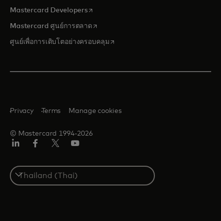
opens in a new tab
Mastercard Developers
opens in a new tab
Mastercard ศูนย์การตลาด
opens in a new tab
ศูนย์เพื่อการเติบโตอย่างครอบคลุม
Privacy
Terms
Manage cookies
© Mastercard 1994-2026
ลิงค์
เฟ
ทวิ
ยู
อิน
ซบุ๊ก
ต
ทูบ
เตอร์/
Select
เอ็กซ์
a
country