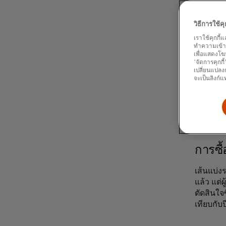
ยอดขาย
วิธีการใช้
เราใช้คุกกี้
เนื่องจา
ทำความเข้าใจ
บริโภคใช
เพื่อแสดงโฆ
'จัดการคุกกี
รับความน
เปลี่ยนแปลงก
เปลี่ยนแ
จะเป็นลิงก์แ
เปลี่ยนอ
อุปกรณ์อิ
การซื้
เส้นแบ่ง
แล้ว แต่
ตัดสินใจ
เทียบกับ