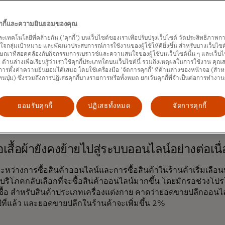
อุปกรณ์อิเล็กทรอนิกส์อาจพุ่งสูงขึ้น
คุกกี้และความยินยอมของคุณ
และเทคโนโลยีที่คล้ายกัน ('คุกกี้') บนเว็บไซต์ของเราเพื่อปรับปรุงเว็บไซต์ วัดประสิทธิภา
ก
ธนาคารกลางสหรัฐฯ ปรับลดอัตราดอกเบี้ยในสัปดาห์นี้
ต้นทุนการกู้
กลุ่มเป้าหมาย และพัฒนาประสบการณ์การใช้งานของผู้ใช้ให้ดียิ่งขึ้น สำหรับบางเว็บไซต์ เ
้จ่ายฟุ่มเฟือยกับอุปกรณ์ไฮเทคมากขึ้น ราคาสินค้าอิเล็กทรอนิกส์ รว
ษณาที่สอดคล้องกับกิจกรรมการเบราวซ์และความสนใจของผู้ใช้บนเว็บไซต์นั้น ๆ และเว็บไซต
้' ด้านล่างเพื่อเรียนรู้ว่าเราใช้คุกกี้ประเภทใดบนเว็บไซต์นี้ รวมถึงเหตุผลในการใช้งาน คุ
ิยมในช่วงเทศกาลวันหยุด เช่น อุปกรณ์กีฬา เสื้อผ้า และผลิตภัณฑ์
ารตั้งค่าความยินยอมได้เสมอ โดยใช้เครื่องมือ 'จัดการคุกกี้' ที่ด้านล่างของหน้าจอ (สำห
ปลงมากนักตั้งแต่ปี 2023 ซึ่งอาจช่วยกระตุ้นความต้องการได้ นอกจา
ทนปุ่ม) ซึ่งรวมถึงการปฏิเสธคุกกี้บางรายการหรือทั้งหมด ยกเว้นคุกกี้ที่จำเป็นต่อการทำงา
ุปกรณ์อิเล็กทรอนิกส์ที่เราลงทุนซื้อในช่วงการระบาดใหญ่ ซึ่งคาด
เล็กทรอนิกส์เพิ่มขึ้น 6.7% เมื่อเทียบกับปีที่แล้ว
ยอมรับคุกกี้
ปฏิเสธทั้งหมด
จัดการคุกกี้
อเสื้อผ้ายังคงย้ายไปสู่ระบบออนไลน์อย่างต่อเนื่
ระหว่างการซื้อสินค้าออนไลน์และการซื้อสินค้าในร้านค้าเริ่มเลือ
ผู้บริโภคกลับเลือกที่จะซื้อสินค้าออนไลน์มากขึ้น โดยมักรอช่วงโป
ซื้อ สำหรับสินค้าประเภทเครื่องแต่งกาย คาดว่ายอดขายปลีกออนไลน์
ปีที่แล้ว และยอดขายปลีกในร้านค้าจะเพิ่มขึ้น 2%