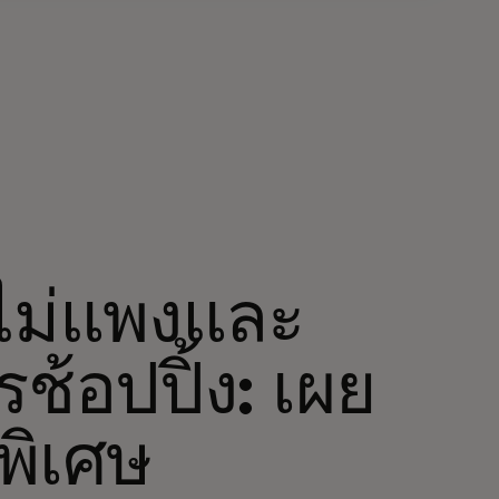
าไม่แพงและ
้อปปิ้ง: เผย
พิเศษ