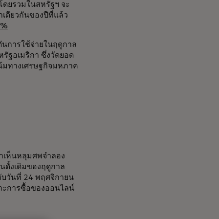
กโดยรวมในสหรัฐฯ จะ
าเดียวกันของปีที่แล้ว
.1%
ดันการใช้จ่ายในฤดูกาล
ัฐอเมริกา ซึ่งวัดยอด
โน้มทางเศรษฐกิจมหภาค
 เราเห็นหลุมศพจำลอง
้นดั้งเดิมของฤดูกาล
งกับวันที่ 24 พฤศจิกายน
พาะการซื้อของออนไลน์