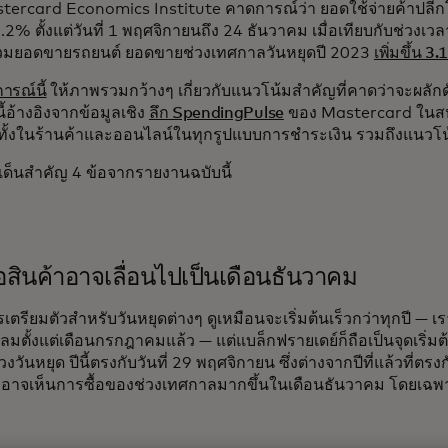
tercard Economics Institute คาดการณ์ว่า ยอดใช้จ่ายค้าปลี
 3.2% ตั้งแต่วันที่ 1 พฤศจิกายนถึง 24 ธันวาคม เมื่อเทียบกับช่วงเวล
วมยอดขายรถยนต์ ยอดขายช่วงเทศกาลวันหยุดปี 2023
เพิ่มขึ้น 3
รณ์นี้
ให้ภาพรวมกว้างๆ เกี่ยวกับแนวโน้มสำคัญที่คาดว่าจะผลัก
ลนี้อ้างอิงจากข้อมูลเชิง
ลึก SpendingPulse
ของ Mastercard ในสหร
ทั้งในร้านค้าและออนไลน์ในทุกรูปแบบการชำระเงิน รวมถึงแนว
ะเด็นสำคัญ 4 ข้อจากรายงานฉบับนี้
้อสินค้าอาจเลื่อนไปเป็นเดือนธันวาคม
รเตรียมตัวสำหรับวันหยุดต่างๆ ดูเหมือนจะเริ่มต้นเร็วกว่าทุกปี —
าลมตั้งแต่เดือนกรกฎาคมแล้ว — แต่แบล็กฟรายเดย์ก็ถือเป็นจุดเริ่มต
่วงวันหยุด ปีนี้ตรงกับวันที่ 29 พฤศจิกายน ซึ่งต่างจากปีที่แล้วที่ตร
เราอาจเห็นการซื้อของช่วงเทศกาลมากขึ้นในเดือนธันวาคม โดยเฉ