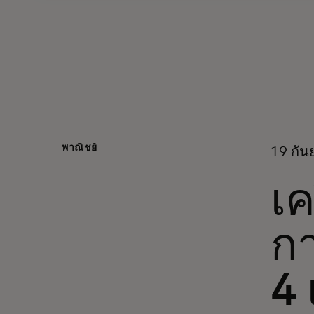
พาณิชย์
19 กั
เค
กา
4 