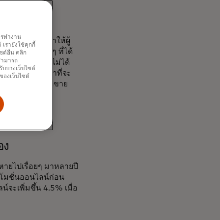
พการทำงาน
ยืมที่ลดลงอาจทำให้ผู้
รายังใช้คุกกี้
มถึงสินค้าอื่นๆ ที่ได้
์อื่น คลิก
ณสามารถ
ดูแลส่วนบุคคล ไม่ได้
รับบางเว็บไซต์
กนี้ อาจถึงเวลาที่จะ
นของเว็บไซต์
ว่าจะส่งผลให้ยอดขาย
อง
นหายไปเรื่อยๆ มาหลายปี
รโมชั่นออนไลน์ก่อน
จะเพิ่มขึ้น 4.5% เมื่อ