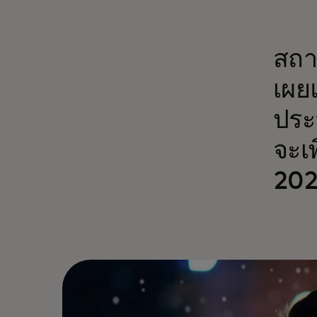
สถา
เผย
ประ
จะเ
20