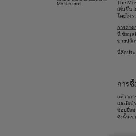
The Mas
Mastercard
เพิ่มขึ้น
โดยไม่ร
การคาดกา
นี้ ข้อมู
ขายปลีก
นี่คือปร
การซื
แม้ว่ากา
และผีเป่
ช้อปปิ้งช
ดังนั้น