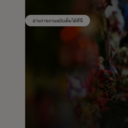
เต็มได้ที่นี่
อ่านรายงานฉบับเต็มได้ที่นี่