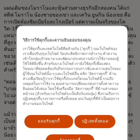
แผนเดิมของโมราโนและหุ้นส่วนทางธุรกิจอีกสองคน ได้แก่
สตีฟ โมราโน น้องชายของเขา และเควิน ยูนกิน น้องเขย คือ
การเปิดห้องชิมเบียร์และโรงเบียร์ แต่ความเป็นจริงของโค
วิด-19 และกฎหมายการออกใบอนุญาตที่เข้มงวดของรัฐมอน
แทนา ซึ่งเป็นอุปสรรคสำคัญเนื่องจากโควตาในอดีตและต้นทุน
วิธีการใช้คุกกี้และความยินยอมของคุณ
ที่สูง ทำให้พวกเขาต้องลดขนาดแผนการสร้างโรงเบียร์ลงและ
หันมาเน้นที่ห้องชิมเบียร์แทน พวกเขาซื้อใบอนุญาตโดยการ
เราใช้คุกกี้และเทคโนโลยีที่คล้ายกัน ('คุกกี้') บนเว็บไซต์ของ
เราเพื่อปรับปรุงเว็บไซต์ วัดประสิทธิภาพการทำงาน ทำความ
ขอวงเงินสินเชื่อจากธนาคารท้องถิ่น ขอสินเชื่อจากผู้ขาย และ
เข้าใจกลุ่มเป้าหมาย และพัฒนาประสบการณ์การใช้งานของผู้
เช่นเดียวกับผู้ประกอบการส่วนใหญ่ พวกเขาใช้เงินออมส่วนตัว
ใช้ให้ดียิ่งขึ้น สำหรับบางเว็บไซต์ เรายังใช้คุกกี้เพื่อแสดง
โฆษณาที่สอดคล้องกับกิจกรรมการเบราวซ์และความสนใจของ
สำหรับสิ่งจำเป็นต่างๆ เช่น เตาผิงใหม่
ผู้ใช้บนเว็บไซต์นั้น ๆ และเว็บไซต์อื่น คลิก 'จัดการคุกกี้' ด้าน
ล่างเพื่อเรียนรู้ว่าเราใช้คุกกี้ประเภทใดบนเว็บไซต์นี้ รวมถึง
“ตอนนี้เงินทุนสำหรับการลงทุนมีราคาแพง” โมราโนอธิบาย
เหตุผลในการใช้งาน คุณสามารถเปลี่ยนแปลงการตั้งค่าความ
“บางครั้งเราจำเป็นต้องมองสิ่งต่างๆ ในมุมมองที่แตกต่างออก
ยินยอมได้เสมอ โดยใช้เครื่องมือ 'จัดการคุกกี้' ที่ด้านล่างของ
หน้าจอ (สำหรับบางเว็บไซต์จะเป็นลิงก์แทนปุ่ม) ซึ่งรวมถึงการ
ไป และวางแผนงบประมาณล่วงหน้าหลายเดือนสำหรับค่าใช้
ปฏิเสธคุกกี้บางรายการหรือทั้งหมด ยกเว้นคุกกี้ที่จำเป็นต่อการ
จ่ายต่างๆ”
ทำงานของเว็บไซต์
แม้ว่าพวกเขาจะต้องล้มเลิกแผนเดิมที่เน้นขายเบียร์ของตัวเอง
เป็นหลัก แต่พวกเขาก็ได้คัดสรรเบียร์คราฟต์จากโรงเบียร์อื่นๆ
ยอมรับคุกกี้
ปฏิเสธทั้งหมด
มาจำหน่ายหมุนเวียนกันไป พร้อมกับเบียร์ของตัวเองอีกเล็ก
น้อย และพวกเขายังให้เช่าช่วงพื้นที่ของตนแก่ร้านกาแฟ ร้าน