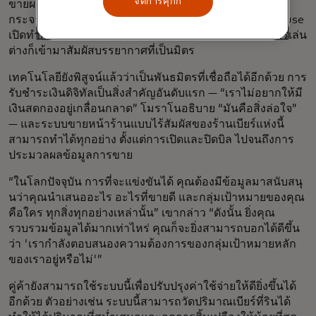
จัดการคุกกี้
ขายผลิตภัณฑ์แปรรูปจากเนื้อสัตว์ และพื้นที่จัดงาน เพื่อ
กระจายแหล่งรายได้ ผลที่ได้คือ เมื่อร้าน Annie's Tap House
เปิดทำการในปี 2022 นักดื่มเบียร์ทั้งมืออาชีพและมือสมัครเล่น
ต่างก็เข้ามาสัมผัสบรรยากาศที่เป็นมิตร
เทคโนโลยียังพิสูจน์แล้วว่าเป็นพันธมิตรที่เชื่อถือได้อีกด้วย การ
รับชำระเงินดิจิทัลเป็นสิ่งสำคัญอันดับแรก — “เราไม่อยากให้มี
เงินสดกองอยู่เกลื่อนกลาด” โมราโนอธิบาย “มันคือสิ่งล่อใจ”
— และระบบขายหน้าร้านแบบไร้สัมผัสของร้านเบียร์แห่งนี้
สามารถทำได้ทุกอย่าง ตั้งแต่การเปิดและปิดบิล ไปจนถึงการ
ประมวลผลข้อมูลการขาย
“ในโลกปัจจุบัน การที่จะแข่งขันได้ คุณต้องมีข้อมูลมาสนับสนุ
นว่าคุณนำเสนออะไร อะไรที่ขายดี และกลุ่มเป้าหมายของคุณ
คือใคร ทุกสิ่งทุกอย่างเหล่านั้น” เขากล่าว “ดังนั้น ยิ่งคุณ
รวบรวมข้อมูลได้มากเท่าไหร่ คุณก็จะยิ่งสามารถบอกได้ดีขึ้น
ว่า 'เรากำลังตอบสนองความต้องการของกลุ่มเป้าหมายหลัก
ของเราอยู่หรือไม่'”
คู่ค้ายังสามารถใช้ระบบนี้เพื่อปรับปรุงค่าใช้จ่ายให้ดียิ่งขึ้นได้
อีกด้วย ตัวอย่างเช่น ระบบนี้สามารถวัดปริมาณเบียร์ที่รินได้