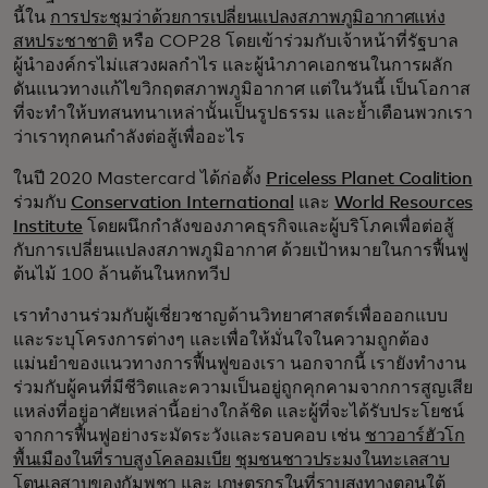
นี้ใน
การประชุมว่าด้วยการเปลี่ยนแปลงสภาพภูมิอากาศแห่ง
สหประชาชาติ
หรือ COP28 โดยเข้าร่วมกับเจ้าหน้าที่รัฐบาล
ผู้นำองค์กรไม่แสวงผลกำไร และผู้นำภาคเอกชนในการผลัก
ดันแนวทางแก้ไขวิกฤตสภาพภูมิอากาศ แต่ในวันนี้ เป็นโอกาส
ที่จะทำให้บทสนทนาเหล่านั้นเป็นรูปธรรม และย้ำเตือนพวกเรา
ว่าเราทุกคนกำลังต่อสู้เพื่ออะไร
ในปี 2020 Mastercard ได้ก่อตั้ง
Priceless Planet Coalition
ร่วมกับ
Conservation International
และ
World Resources
Institute
โดยผนึกกำลังของภาคธุรกิจและผู้บริโภคเพื่อต่อสู้
กับการเปลี่ยนแปลงสภาพภูมิอากาศ ด้วยเป้าหมายในการฟื้นฟู
ต้นไม้ 100 ล้านต้นในหกทวีป
เราทำงานร่วมกับผู้เชี่ยวชาญด้านวิทยาศาสตร์เพื่อออกแบบ
และระบุโครงการต่างๆ และเพื่อให้มั่นใจในความถูกต้อง
แม่นยำของแนวทางการฟื้นฟูของเรา นอกจากนี้ เรายังทำงาน
ร่วมกับผู้คนที่มีชีวิตและความเป็นอยู่ถูกคุกคามจากการสูญเสีย
แหล่งที่อยู่อาศัยเหล่านี้อย่างใกล้ชิด และผู้ที่จะได้รับประโยชน์
จากการฟื้นฟูอย่างระมัดระวังและรอบคอบ เช่น
ชาวอาร์ฮัวโก
พื้นเมืองในที่ราบสูงโคลอมเบีย
ชุมชนชาวประมงในทะเลสาบ
โตนเลสาบของกัมพูชา
และ
เกษตรกรในที่ราบสูงทางตอนใต้