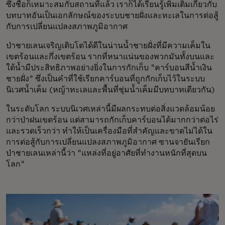
ซึ่งชื่อก็เหมาะสมกับสถานที่แล้ว เราก็ได้เรียนรู้เพิ่มเติมเกี่ยวกับ
บทบาทอันเป็นเอกลักษณ์ของระบบชายฝั่งและทะเลในการต่อสู้
กับการเปลี่ยนแปลงสภาพภูมิอากาศ
ป่าชายเลนเจริญเติบโตได้ดีในน่านน้ำชายฝั่งที่มีความเค็มใน
เขตร้อนและกึ่งเขตร้อน รากที่หนาแน่นของพวกมันทั้งบนและ
ใต้น้ำมีประสิทธิภาพอย่างยิ่งในการกักเก็บ "คาร์บอนสีน้ำเงิน
ชายฝั่ง" ซึ่งเป็นคำที่ใช้เรียกคาร์บอนที่ถูกกักเก็บไว้ในระบบ
นิเวศน้ำเค็ม (หญ้าทะเลและพื้นที่ชุ่มน้ำเค็มมีบทบาทเดียวกัน)
ในระดับโลก ระบบนิเวศเหล่านี้มีผลกระทบต่อสิ่งแวดล้อมน้อย
กว่าป่าฝนเขตร้อน แต่สามารถกักเก็บคาร์บอนได้มากกว่าต่อไร่
และรวดเร็วกว่า ทำให้เป็นเครื่องมือที่สำคัญและขาดไม่ได้ใน
การต่อสู้กับการเปลี่ยนแปลงสภาพภูมิอากาศ ซานจายันเรียก
ป่าชายเลนเหล่านี้ว่า "แหล่งที่อยู่อาศัยที่ทำงานหนักที่สุดบน
โลก"