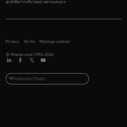
opens in a new tab
ศูนย์เพื่อการเติบโตอย่างครอบคลุม
Privacy
Terms
Manage cookies
© Mastercard 1994-2026
ลิงค์
เฟ
ทวิ
ยู
อิน
ซบุ๊ก
ต
ทูบ
เตอร์/
Select
เอ็กซ์
a
country