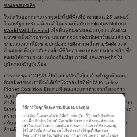
ของออสเตรเลีย
ในตะวันออกกลาง เรามุ่งเป้าไปที่พื้นที่ป่าชายเลน 25 เอเคอร์
ในสหรัฐอาหรับเอมิเรตส์ โดยร่วมมือกับ
Emirates Nature-
World Wildlife Fund
เพื่อฟื้นฟูต้นชายเลน 50,000 ต้นตาม
แนวชายฝั่งอ่าวอาหรับ นอกจากจะช่วยดักจับคาร์บอนแล้ว ป่า
ชายเลนเหล่านี้ยังช่วยปกป้องชายฝั่งจากคลื่นพายุซัดฝั่ง และ
เป็นแหล่งที่อยู่อาศัยของสิ่งมีชีวิตทางทะเลหลากหลายชนิด ซึ่ง
ส่งผลให้การประมงในท้องถิ่นมีสุขภาพดี และเศรษฐกิจใน
ภูมิภาคเจริญรุ่งเรือง
การประชุม COP28 เป็นโอกาสอันดีเยี่ยมสำหรับลูกค้าและ
พันธมิตรของเราที่จะได้เข้าใจว่าอะไรที่ทำให้ Priceless
Planet Coalition มีความพิเศษและแตกต่างจากโครงการ
ปลูกและฟื้นฟูอื่นๆ ในวันนี้ พวกเขาได้สัมผัสกับระบบนิเวศที่
สำคัญด้วยตนเอง และมีส่วนร่วมในการสร้างอนาคตของระบบ
วิธีการใช้คุกกี้และความยินยอมของคุณ
นิเวศนั้นด้วยการปลูกต้นกล้าโกงกาง เป้าหมายของเราคือการ
สร้างแรงบันดาลใจให้พวกเขาริเริ่มแคมเปญของตนเองเพื่อ
เราใช้คุกกี้และเทคโนโลยีที่คล้ายกัน ('คุกกี้') บนเว็บไซต์ของ
เราเพื่อปรับปรุงเว็บไซต์ วัดประสิทธิภาพการทำงาน ทำความ
สนับสนุนเป้าหมายของกลุ่มพันธมิตรในการฟื้นฟูต้นไม้ 100
เข้าใจกลุ่มเป้าหมาย และพัฒนาประสบการณ์การใช้งานของผู้
ล้านต้น
ใช้ให้ดียิ่งขึ้น สำหรับบางเว็บไซต์ เรายังใช้คุกกี้เพื่อแสดง
โฆษณาที่สอดคล้องกับกิจกรรมการเบราวซ์และความสนใจของ