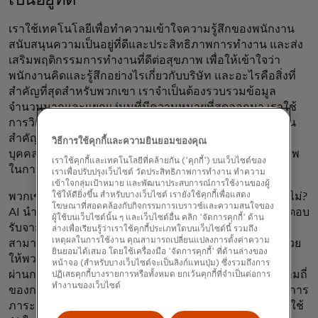
เป็นอยู่ที่ดี
เราใช้เทคโนโลยีเพื่อทำความเข้าใจความรู้สึกของพนักงาน
สนับสนุนความเป็นอยู่ที่ดีและประสิทธิภาพการทำงาน และส่ง
เสริมพฤติกรรมการทำงานที่ดีต่อสุขภาพ เพื่อให้เข้าใจว่า
พนักงานคิดและรู้สึกอย่างไรเกี่ยวกับบริษัท และอะไรคือสิ่งที่
สำคัญที่สุดสำหรับพวกเขา เราจำเป็นต้องรวบรวมข้อมูล
จำนวนมากและแยกแง่มุมที่มีความหมายที่สุดออกมา เราใช้
การวิเคราะห์ความรู้สึกด้วย AI เพื่อช่วยให้เราเข้าใจประเด็น
สำคัญและโอกาสต่างๆ รวมถึงเพื่อมอบข้อมูลเชิงลึกเฉพาะ
วิธีการใช้คุกกี้และความยินยอมของคุณ
บุคคลให้แก่พนักงานของเราเกี่ยวกับวิธีการเพิ่มประสิทธิภาพ
เราใช้คุกกี้และเทคโนโลยีที่คล้ายกัน ('คุกกี้') บนเว็บไซต์ของ
ในการทำงานของพวกเขา
เราเพื่อปรับปรุงเว็บไซต์ วัดประสิทธิภาพการทำงาน ทำความ
เข้าใจกลุ่มเป้าหมาย และพัฒนาประสบการณ์การใช้งานของผู้
ใช้ให้ดียิ่งขึ้น สำหรับบางเว็บไซต์ เรายังใช้คุกกี้เพื่อแสดง
พวกเขาสามารถจัดการประชุมได้อย่างมีประสิทธิภาพหรือไม่?
โฆษณาที่สอดคล้องกับกิจกรรมการเบราวซ์และความสนใจของ
AI นำเสนอจังหวะการประชุมที่ดีที่สุดโดยอิงจากตัวชี้วัดผลตอบ
ผู้ใช้บนเว็บไซต์นั้น ๆ และเว็บไซต์อื่น คลิก 'จัดการคุกกี้' ด้าน
รับจากการประชุมที่พวกเขาเป็นผู้จัดหรือเข้าร่วม พวกเขา
ล่างเพื่อเรียนรู้ว่าเราใช้คุกกี้ประเภทใดบนเว็บไซต์นี้ รวมถึง
เหตุผลในการใช้งาน คุณสามารถเปลี่ยนแปลงการตั้งค่าความ
สามารถทำงานร่วมกันได้ดียิ่งขึ้นได้อย่างไร? AI สามารถช่วย
ยินยอมได้เสมอ โดยใช้เครื่องมือ 'จัดการคุกกี้' ที่ด้านล่างของ
ให้พวกเขาใช้ประโยชน์จากเครือข่ายของตนได้อย่างเต็มที่
หน้าจอ (สำหรับบางเว็บไซต์จะเป็นลิงก์แทนปุ่ม) ซึ่งรวมถึงการ
ผ่านการวิเคราะห์เชิงลึกเกี่ยวกับขอบเขต ความลึก และความถี่
ปฏิเสธคุกกี้บางรายการหรือทั้งหมด ยกเว้นคุกกี้ที่จำเป็นต่อการ
ทำงานของเว็บไซต์
ของการปฏิสัมพันธ์ต่างๆ พวกเขามีปัญหาในการบริหารจัดการ
ภาระงานและความต้องการของเพื่อนร่วมงานหรือไม่? เราใช้