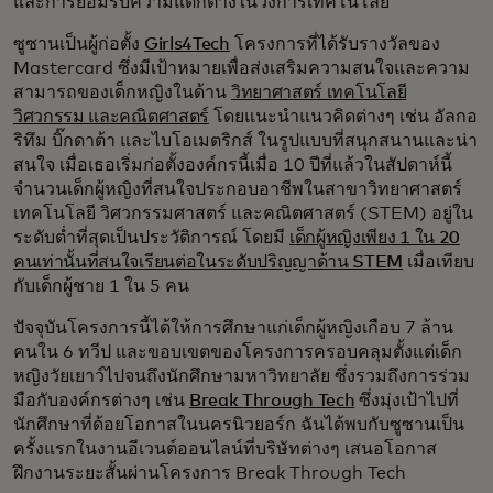
และการยอมรับความแตกต่างในวงการเทคโนโลยี
ซูซานเป็นผู้ก่อตั้ง
Girls4Tech
โครงการที่ได้รับรางวัลของ
Mastercard ซึ่งมีเป้าหมายเพื่อส่งเสริมความสนใจและความ
สามารถของเด็กหญิงในด้าน
วิทยาศาสตร์ เทคโนโลยี
วิศวกรรม และคณิตศาสตร์
โดยแนะนำแนวคิดต่างๆ เช่น อัลกอ
ริทึม บิ๊กดาต้า และไบโอเมตริกส์ ในรูปแบบที่สนุกสนานและน่า
สนใจ เมื่อเธอเริ่มก่อตั้งองค์กรนี้เมื่อ 10 ปีที่แล้วในสัปดาห์นี้
จำนวนเด็กผู้หญิงที่สนใจประกอบอาชีพในสาขาวิทยาศาสตร์
เทคโนโลยี วิศวกรรมศาสตร์ และคณิตศาสตร์ (STEM) อยู่ใน
ระดับต่ำที่สุดเป็นประวัติการณ์ โดยมี
เด็กผู้หญิงเพียง 1 ใน 20
คนเท่านั้นที่สนใจเรียนต่อในระดับปริญญาด้าน STEM
เมื่อเทียบ
กับเด็กผู้ชาย 1 ใน 5 คน
ปัจจุบันโครงการนี้ได้ให้การศึกษาแก่เด็กผู้หญิงเกือบ 7 ล้าน
คนใน 6 ทวีป และขอบเขตของโครงการครอบคลุมตั้งแต่เด็ก
หญิงวัยเยาว์ไปจนถึงนักศึกษามหาวิทยาลัย ซึ่งรวมถึงการร่วม
มือกับองค์กรต่างๆ เช่น
Break Through Tech
ซึ่งมุ่งเป้าไปที่
นักศึกษาที่ด้อยโอกาสในนครนิวยอร์ก ฉันได้พบกับซูซานเป็น
ครั้งแรกในงานอีเวนต์ออนไลน์ที่บริษัทต่างๆ เสนอโอกาส
ฝึกงานระยะสั้นผ่านโครงการ Break Through Tech