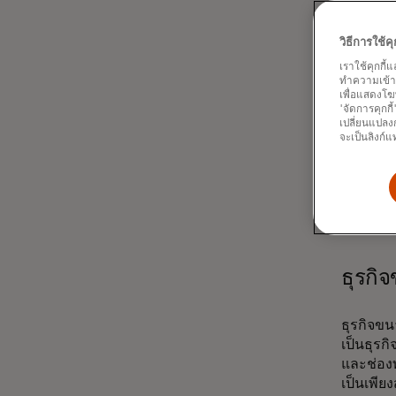
ปัจจุบั
วิธีการใช้
และข้อคว
เราใช้คุกกี้
เติบโตขึ้
ทำความเข้าใจ
กัน เพรา
เพื่อแสดงโฆ
Decision
'จัดการคุกกี
เปลี่ยนแปลงก
คาดการณ์
จะเป็นลิงก์แ
การป้อง
โซลูชันก
เงินที่ไ
ธุรกิจ
ธุรกิจขน
เป็นธุรก
และช่องท
เป็นเพียง