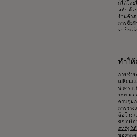
ก็ได้โดย
หลัก ตัว
ร้านค้า
การซื้อส
จำเป็นต
ทำให้
การชำระเ
เปลี่ยนแ
ชั่วคราวท
ระทบยอดอ
ควบคุมกา
การวางแ
ฉ้อโกง แ
ของบริก
สหรัฐในป
ของลูกค้