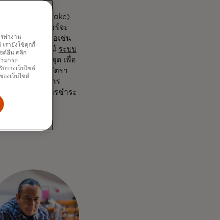
ีโอปลอม (deep-fake)
อาชญากรรมไซเบอร์จะ
พการทำงาน
ี้ก็เป็นเครื่องมือเช่น
รายังใช้คุกกี้
กคามแบบเรียลไทม์
ระบบ
์อื่น คลิก
ล 1 ล้านล้านจุด เพื่อ
ณสามารถ
รับบางเว็บไซต์
่ ซึ่งช่วยเพิ่มอัตรา
นของเว็บไซต์
ในสหราชอาณาจักร
จับการฉ้อโกงการชำระ
ีของผู้เสียหาย