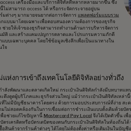
ccess เครื่องมือและบริการดิจิทัลที่หลากหลายมากขึ้น ซึ่ง
นี้ไม่สามารถ access ได้ หรือกระจัดกระจายอยู่บน
์มต่างๆ มากมายจนยากต่อการจัดการ
แพลตฟอร์มแบบรวม
กแบบมาโดยเฉพาะเพื่อตอบสนองความต้องการของธุรกิจ
ก ช่วยให้เจ้าของธุรกิจสามารถทำงานด้านการบริหารจัดการ
นมัติ และสร้างแคมเปญการตลาดและโปรแกรมความภักดี
าแบบเฉพาะบุคคล โดยใช้ข้อมูลเชิงลึกเพื่อเป็นแนวทางใน
ินใจ
่แห่งการเข้าถึงเทคโนโลยีดิจิทัลอย่างทั่วถึง
ำลังพัฒนาและตลาดเกิดใหม่ กระเป๋าเงินดิจิทัลกำลังมีบทบาทแทน
ละดึงดูดผู้บริโภคและธุรกิจส่วนใหญ่ แม้ว่ากระเป๋าเงินดิจิทัลเหล่าน
ที่ไม่มีบัญชีธนาคารโดยตรง ด้วยการมอบประสบการณ์ที่ง่าย สะ
วามไม่สอดคล้องกันในการเชื่อมต่อการชำระเงินแบบดั้งเดิมด้วยบัต
พื่อช่วยแก้ไขปัญหานี้
Mastercard Pay Local
จึงได้เปิดตัวขึ้น เพ
งบัตรเครดิตหรือบัตรเดบิตของตนกับกระเป๋าเงินดิจิทัลในท้องถิ่นได้
้อสินค้าจากร้านค้าต่างๆ ได้โดยไม่ต้องตั้งค่าหรือเติมเงินในบัญชี