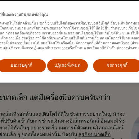
นอาชญากรไซเบอร์ได้นำปัญญาประดิษฐ์ (AI) มาใช้ในการสร้างวิด
คุกกี้และความยินยอมของคุณ
ามฟิชชิ่งส่วนบุคคลขั้นสูงเพื่อขโมยเงินหรือข้อมูล และคาดว่า
และเทคโนโลยีที่คล้ายกัน ('คุกกี้') บนเว็บไซต์ของเราเพื่อปรับปรุงเว็บไซต์ วัดประสิทธิภา
นเป็น
10 ล้านล้านดอลลาร์
สหรัฐต่อปีในปี 2025 แต่แท้จริงแล้วอาวุธน
กลุ่มเป้าหมาย และพัฒนาประสบการณ์การใช้งานของผู้ใช้ให้ดียิ่งขึ้น สำหรับบางเว็บไซต์ เ
ะบริษัทต่างๆ กำลังฝึกฝนโมเดล AI เพื่อคาดการณ์และกำจัดภัยคุ
ษณาที่สอดคล้องกับกิจกรรมการเบราวซ์และความสนใจของผู้ใช้บนเว็บไซต์นั้น ๆ และเว็บไซต
 Intelligence Pro
ของ Mastercard ใช้ AI รุ่นใหม่ในการสแกนข้อมู
้' ด้านล่างเพื่อเรียนรู้ว่าเราใช้คุกกี้ประเภทใดบนเว็บไซต์นี้ รวมถึงเหตุผลในการใช้งาน คุ
ารตั้งค่าความยินยอมได้เสมอ โดยใช้เครื่องมือ 'จัดการคุกกี้' ที่ด้านล่างของหน้าจอ (สำห
ในเวลาไม่ถึง 50 มิลลิวินาที ว่าธุรกรรมนั้นน่าจะเป็นของจริงหรือไม
ทนปุ่ม) ซึ่งรวมถึงการปฏิเสธคุกกี้บางรายการหรือทั้งหมด ยกเว้นคุกกี้ที่จำเป็นต่อการทำงา
กันการฉ้อโกงได้โดยเฉลี่ย 20% และมากถึง 300% ในบางกรณี 
ารป้องกันการฉ้อโกงผู้บริโภคของ Mastercard
ใช้ AI ในการตรวจ
ด้รับอนุญาต และหยุดยั้งการฉ้อโกงเหล่านั้นก่อนที่เงินจะออกจากบัญช
ยอมรับคุกกี้
ปฏิเสธทั้งหมด
จัดการคุกกี้
ขนาดเล็ก แต่มีเครื่องมือครบครันกว่า
าดเล็กที่รอดพ้นและเติบโตได้ดีในช่วงการระบาดใหญ่ มักจะ
ิจที่ปรับตัวเข้ากับการชำระเงินทางอิเล็กทรอนิกส์ อีคอมเมิร์ซ
างดิจิทัลอื่นๆ อย่างรวดเร็ว แต่การมีตัวตนบนโลกออนไลน์
ส่วนเล็ก ๆ ของทั้งหมดเท่านั้น ปัจจุบัน
ธุรกิจขนาดเล็ก