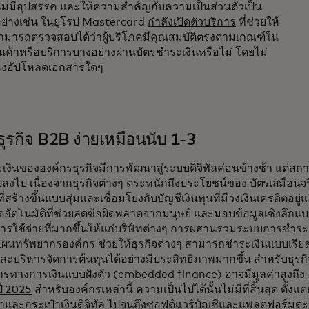
ไม่มีอุปสรรค และให้ความสำคัญกับความเป็นส่วนตัวเป็น
อย่างเช่น ในยุโรป Mastercard
กำลังเปิดตัวบริการ
ที่ช่วยให้
สามารถตรวจสอบได้ว่าผู้บริโภคมีคุณสมบัติตรงตามเกณฑ์ใน
ินค้าหรือบริการบางอย่างผ่านบัตรชำระเงินหรือไม่ โดยไม่
้องอัปโหลดเอกสารใดๆ
ธุรกิจ B2B ง่ายเหมือนนับ 1-3
งินขององค์กรธุรกิจมีการพัฒนาสู่ระบบดิจิทัลค่อนข้างช้า แต่สถ
ปลงไป เนื่องจากธุรกิจต่างๆ ตระหนักถึงประโยชน์ของ
บัตรเสมือนจร
ี่สร้างขึ้นแบบสุ่มและเชื่อมโยงกับบัญชีเงินทุนที่มีวงเงินเครดิตอยู
ัตโนมัติที่ช่วยลดข้อผิดพลาดจากมนุษย์ และมอบข้อมูลเชิงลึกแบ
รใช้จ่ายที่มากขึ้นให้แก่บริษัทต่างๆ การผสานรวมระบบการชำระเ
ผนทรัพยากรองค์กร ช่วยให้ธุรกิจต่างๆ สามารถชำระเงินแบบเรียล
ละบริหารจัดการต้นทุนได้อย่างมีประสิทธิภาพมากขึ้น สำหรับธุร
ารทางการเงินแบบฝังตัว (embedded finance) อาจมีมูลค่าสูงถึง
ี 2025
สำหรับองค์กรเหล่านี้ ความเป็นไปได้นั้นไม่มีที่สิ้นสุด ตั้ง
าและกระเป๋าเงินดิจิทัล ไปจนถึงซอฟต์แวร์บัญชีและแพลตฟอร์มตะ