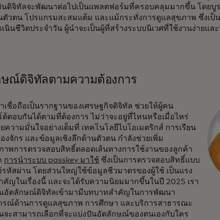
เงินดิจิทัลจะพัฒนาต่อไปเป็นแพลตฟอร์มที่ครอบคลุมมากขึ้น โดย
นตัวตน โปรแกรมสะสมแต้ม และแม้กระทั่งการดูแลสุขภาพ ซึ่งเป็นวิ
นินชีวิตประจำวัน ผู้นำจะเป็นผู้ที่สร้างระบบนิเวศที่ใช้งานง่ายแ
กษณ์ดิจิทัลตามความต้องการ
น่าเชื่อถือเป็นรากฐานของเศรษฐกิจดิจิทัล ช่วยให้ผู้คน
้ตอบกันได้ตามที่ต้องการ ไม่ว่าจะอยู่ที่ไหนหรือเมื่อไหร่
วยความมั่นใจอย่างเต็มที่ เทคโนโลยีไบโอเมตริกส์ การเรียน
ื่องจักร และข้อมูลเชิงลึกด้านตัวตน กำลังช่วยเพิ่ม
ิภาพการตรวจสอบสิทธิ์ตลอดเส้นทางการใช้งานของลูกค้า
ก
การนำระบบ passkey มาใช้
ซึ่งเป็นการตรวจสอบสิทธิ์แบบ
ช้รหัสผ่าน โดยส่วนใหญ่ใช้ข้อมูลชีวมาตรของผู้ใช้ เป็นแรง
ำคัญในเรื่องนี้ และจะได้รับความนิยมมากขึ้นในปี 2025 เรา
ห็นอัตลักษณ์ดิจิทัลเข้ามามีบทบาทสำคัญในการพัฒนา
รณ์ด้านการดูแลสุขภาพ การศึกษา และบริการสาธารณะ
้คนจะสามารถเลือกที่จะแบ่งปันอัตลักษณ์ของตนเองกับใคร