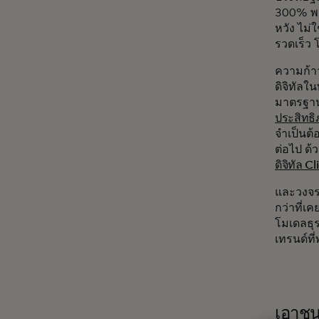
300% พรม
หวัง ไม่
รวดเร็ว 
ความก้าว
ดิจิทัลใน
มาตรฐานด
ประสิทธิ
จำเป็นต้
ต่อไป ด
ดิจิทัล C
และวงจร
กว่าที่เ
โมเดลธุร
เทรนด์ท
เอาชนะ