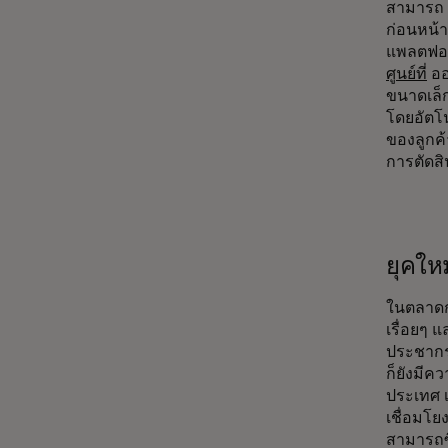
สามารถ a
ก่อนหน้า
แพลตฟอร
ศูนย์ที่
ออ
ขนาดเล็
โดยอัตโ
ของลูกค้
การตัดส
ยุคใหม
ในตลาดก
เรื่อยๆ แ
ประชากร
ก็ยังมีค
ประเทศ เ
เชื่อมโย
สามารถซื