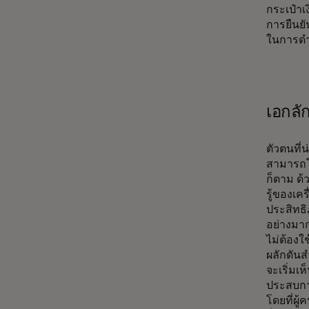
กระเป๋า
การยืนยั
ในการดำเ
เอกลั
ตัวตนที่
สามารถโต
ก็ตาม ด้
รู้ของเคร
ประสิทธ
อย่างมา
ไม่ต้องใ
ผลักดันส
จะเริ่มเ
ประสบกา
โดยที่ผู