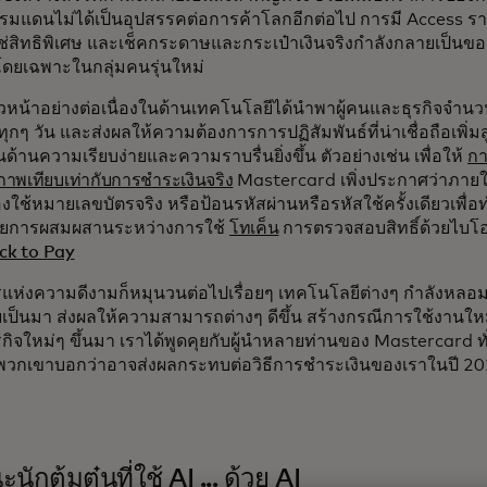
แดนไม่ได้เป็นอุปสรรคต่อการค้าโลกอีกต่อไป การมี Access รายได
ใช่สิทธิพิเศษ และเช็คกระดาษและกระเป๋าเงินจริงกำลังกลายเป็นขอ
โดยเฉพาะในกลุ่มคนรุ่นใหม่
หน้าอย่างต่อเนื่องในด้านเทคโนโลยีได้นำพาผู้คนและธุรกิจจำนวน
ทุกๆ วัน และส่งผลให้ความต้องการการปฏิสัมพันธ์ที่น่าเชื่อถือเพิ่มส
้านความเรียบง่ายและความราบรื่นยิ่งขึ้น ตัวอย่างเช่น เพื่อให้
กา
ภาพเทียบเท่ากับการชำระเงินจริง
Mastercard เพิ่งประกาศว่าภายในป
องใช้หมายเลขบัตรจริง หรือป้อนรหัสผ่านหรือรหัสใช้ครั้งเดียวเพื
้วยการผสมผสานระหว่างการใช้
โทเค็น
การตรวจสอบสิทธิ์ด้วยไบโ
lick to Pay
แห่งความดีงามก็หมุนวนต่อไปเรื่อยๆ เทคโนโลยีต่างๆ กำลังหลอม
คยเป็นมา ส่งผลให้ความสามารถต่างๆ ดีขึ้น สร้างกรณีการใช้งานใหม
กิจใหม่ๆ ขึ้นมา เราได้พูดคุยกับผู้นำหลายท่านของ Mastercard ทั่ว
ี่พวกเขาบอกว่าอาจส่งผลกระทบต่อวิธีการชำระเงินของเราในปี 
นักต้มตุ๋นที่ใช้ AI ... ด้วย AI