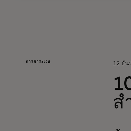
การชำระเงิน
12 ธั
1
สำ