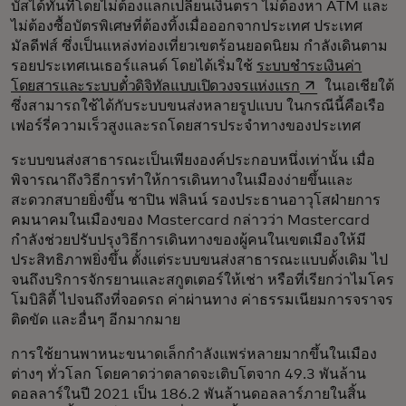
บัสได้ทันทีโดยไม่ต้องแลกเปลี่ยนเงินตรา ไม่ต้องหา ATM และ
ไม่ต้องซื้อบัตรพิเศษที่ต้องทิ้งเมื่อออกจากประเทศ ประเทศ
มัลดีฟส์ ซึ่งเป็นแหล่งท่องเที่ยวเขตร้อนยอดนิยม กำลังเดินตาม
รอยประเทศเนเธอร์แลนด์ โดยได้เริ่มใช้
ระบบชำระเงินค่า
opens in a new 
โดยสารและระบบตั๋วดิจิทัลแบบเปิดวงจรแห่งแรก
ในเอเชียใต้
ซึ่งสามารถใช้ได้กับระบบขนส่งหลายรูปแบบ ในกรณีนี้คือเรือ
เฟอร์รี่ความเร็วสูงและรถโดยสารประจำทางของประเทศ
ระบบขนส่งสาธารณะเป็นเพียงองค์ประกอบหนึ่งเท่านั้น เมื่อ
พิจารณาถึงวิธีการทำให้การเดินทางในเมืองง่ายขึ้นและ
สะดวกสบายยิ่งขึ้น ชาปิน ฟลินน์ รองประธานอาวุโสฝ่ายการ
คมนาคมในเมืองของ Mastercard กล่าวว่า Mastercard
กำลังช่วยปรับปรุงวิธีการเดินทางของผู้คนในเขตเมืองให้มี
ประสิทธิภาพยิ่งขึ้น ตั้งแต่ระบบขนส่งสาธารณะแบบดั้งเดิม ไป
จนถึงบริการจักรยานและสกูตเตอร์ให้เช่า หรือที่เรียกว่าไมโคร
โมบิลิตี้ ไปจนถึงที่จอดรถ ค่าผ่านทาง ค่าธรรมเนียมการจราจร
ติดขัด และอื่นๆ อีกมากมาย
การใช้ยานพาหนะขนาดเล็กกำลังแพร่หลายมากขึ้นในเมือง
ต่างๆ ทั่วโลก โดยคาดว่าตลาดจะเติบโตจาก 49.3 พันล้าน
ดอลลาร์ในปี 2021 เป็น 186.2 พันล้านดอลลาร์ภายในสิ้น