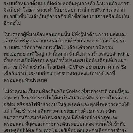
ระบบจำหน่ายตั๋วแบบเปิดช่วยลดต้นทุนการดำเนินงานด้านการ
จัดเก็บค่าโดยสารและทำให้ประสบการณ์การเดินทางสะดวก
สบายยิ่งขึ้น ไม่จำเป็นต้องรอคิวเพื่อซื้อบัตรโดยสารหรือเติมเงิน
อีกต่อไป
ในบรรดาผู้ที่มาเยือนลอนดอนนั้น มีทั้งผู้นำด้านการขนส่งและ
เจ้าหน้าที่รัฐบาลจากเนเธอร์แลนด์ ซึ่งเมื่อหลายปีก่อนได้ริเริ่ม
ระบบสมาร์ทการ์ดแบบวงปิดไปแล้ว แต่พวกเขามีความ
ทะเยอทะยานที่ใหญ่กว่านั้นมาก นั่นคือการสร้างระบบจำหน่าย
ตั๋วแบบวงเปิดที่ครอบคลุมทั่วทั้งประเทศ เมื่อต้นเดือนที่ผ่านมา
พวกเขาได้ทำเช่นนั้น
โดยเปิดตัว OVPay อย่างเป็นทางการ
ซึ่ง
เชื่อกันว่าเป็นระบบเปิดแบบครบวงจรแห่งแรกของโลกที่
ครอบคลุมทั่วประเทศ
ไม่ว่าคุณจะเป็นคนท้องถิ่นหรือนักท่องเที่ยวต่างชาติ ตอนนี้คุณ
สามารถใช้บริการรถไฟใต้ดินในอัมสเตอร์ดัม รถรางในรอตเต
อร์ดัม หรือรถไฟฟ้ารางเบาในอูเทรคต์ และทุกที่ระหว่างทางได้
แล้ว โดยชำระค่าเดินทางตามระยะทางด้วยการแตะบัตร
ธนาคารหรือสมาร์ทโฟนของคุณ นี่คือตัวอย่างล่าสุดและ
ครอบคลุมที่สุดของการยกระดับระบบขนส่งมวลชนให้เข้ากับ
เศรษฐกิจดิจิทัล ด้วยเทคโนโลยีเชื่อมต่อและตัวเลือกการชำระ