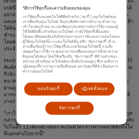
เข้ากับระบบการชำระเงินแบบวงปิดแล้ว แต่ก็ยังต้องใช้เวลาถึง
แปดปีจึงจะนำระบบการออกตั๋วแบบวงเปิดทั่วประเทศมาใช้ได้
วิธีการใช้คุกกี้และความยินยอมของคุณ
อย่างประสบผลสำเร็จ นั่นรวมถึงการติดตั้งเครื่องกั้นทางเข้า
เราใช้คุกกี้และเทคโนโลยีที่คล้ายกัน ('คุกกี้') บนเว็บไซต์ของ
และเครื่องตรวจสอบตั๋วที่ป้ายรถราง รถไฟ รถบัส และรถไฟฟ้า
เราเพื่อปรับปรุงเว็บไซต์ วัดประสิทธิภาพการทำงาน ทำความ
เข้าใจกลุ่มเป้าหมาย และพัฒนาประสบการณ์การใช้งานของผู้
ใต้ดินทุกแห่ง ตลอดจนการจัดการกับความซับซ้อนของการ
ใช้ให้ดียิ่งขึ้น สำหรับบางเว็บไซต์ เรายังใช้คุกกี้เพื่อแสดง
ชำระเงินในระบบค่าโดยสารตามระยะทางแทนที่จะเป็นค่า
โฆษณาที่สอดคล้องกับกิจกรรมการเบราวซ์และความสนใจของ
โดยสารคงที่ ตามที่ Jan-Willem van der Schoot ผู้จัดการ
ผู้ใช้บนเว็บไซต์นั้น ๆ และเว็บไซต์อื่น คลิก 'จัดการคุกกี้' ด้าน
ล่างเพื่อเรียนรู้ว่าเราใช้คุกกี้ประเภทใดบนเว็บไซต์นี้ รวมถึง
ประจำประเทศเนเธอร์แลนด์ของ Mastercard กล่าว
เหตุผลในการใช้งาน คุณสามารถเปลี่ยนแปลงการตั้งค่าความ
ยินยอมได้เสมอ โดยใช้เครื่องมือ 'จัดการคุกกี้' ที่ด้านล่างของ
Mastercard ซึ่งเป็นผู้มีส่วนช่วยริเริ่มระบบจำหน่ายตั๋วแบบไร้
หน้าจอ (สำหรับบางเว็บไซต์จะเป็นลิงก์แทนปุ่ม) ซึ่งรวมถึงการ
ปฏิเสธคุกกี้บางรายการหรือทั้งหมด ยกเว้นคุกกี้ที่จำเป็นต่อการ
สัมผัสสำหรับการขนส่งมวลชนในลอนดอนและเมืองอื่นๆ รวม
ทำงานของเว็บไซต์
ถึงนิวยอร์ก มิลาน สิงคโปร์ และซิดนีย์ ได้ทำงานร่วมกับ
ธนาคารต่างๆ เพื่อกำหนดกฎเกณฑ์การประมวลผลธุรกรรม
ผ่านอุปกรณ์พกพา และเพื่อให้แน่ใจว่าเครื่องตรวจสอบบัตร
ยอมรับคุกกี้
ปฏิเสธทั้งหมด
มากกว่า 55,000 เครื่องทั่วเครือข่ายของประเทศสามารถใช้
งานร่วมกับบัตรไร้สัมผัสและสมาร์ทโฟนได้
จัดการคุกกี้
"เราได้รับการตอบรับที่ดีมากจากนักเดินทาง" แวน เดอร์ สคูท
กล่าว “มันใช้งานง่ายและสะดวก — ผมคิดว่าหากมองย้อนกลับ
ไปในอีก 12 เดือนข้างหน้า คงไม่มีใครจำได้ว่าเคยใช้สิ่งอื่นใด
ที่แตกต่างไปจากนี้”