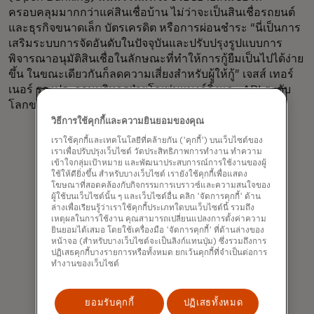
ครอบคลุมมากกว่าแค่สินเชื่อบ้าน ไม่ว่าจะเป็นสินเชื่อรถยนต์
และธุรกิจขนาดเล็ก บัตรเครดิต หรือการผ่อนชำระ “นี่เป็นการ
เสริมระบบการจัดอันดับในปัจจุบันและปรับปรุงรูปแบบการ
พิจารณาอนุมัติสินเชื่อในลักษณะที่ทำให้การกู้ยืมเป็นไปได้ง่าย
ขึ้น ในขณะเดียวกันก็ลดความเสี่ยงสำหรับผู้ให้กู้” เจสส์ เทอร์
เนอร์ รองประธานบริหารฝ่ายโอเพ่นแบงก์กิ้งและ API ระดับ
โลกของ Mastercard กล่าว
วิธีการใช้คุกกี้และความยินยอมของคุณ
เราใช้คุกกี้และเทคโนโลยีที่คล้ายกัน ('คุกกี้') บนเว็บไซต์ของ
เราเพื่อปรับปรุงเว็บไซต์ วัดประสิทธิภาพการทำงาน ทำความ
เข้าใจกลุ่มเป้าหมาย และพัฒนาประสบการณ์การใช้งานของผู้
ใช้ให้ดียิ่งขึ้น สำหรับบางเว็บไซต์ เรายังใช้คุกกี้เพื่อแสดง
โฆษณาที่สอดคล้องกับกิจกรรมการเบราวซ์และความสนใจของ
ผู้ใช้บนเว็บไซต์นั้น ๆ และเว็บไซต์อื่น คลิก 'จัดการคุกกี้' ด้าน
“ยิ่งลูกค้าถูกขอเอกสารมากเท่าไหร่ พวก
ล่างเพื่อเรียนรู้ว่าเราใช้คุกกี้ประเภทใดบนเว็บไซต์นี้ รวมถึง
เหตุผลในการใช้งาน คุณสามารถเปลี่ยนแปลงการตั้งค่าความ
เขาก็ยิ่งจะรู้สึกวิตกกังวลมากขึ้นเท่านั้น”
ยินยอมได้เสมอ โดยใช้เครื่องมือ 'จัดการคุกกี้' ที่ด้านล่างของ
หน้าจอ (สำหรับบางเว็บไซต์จะเป็นลิงก์แทนปุ่ม) ซึ่งรวมถึงการ
ปฏิเสธคุกกี้บางรายการหรือทั้งหมด ยกเว้นคุกกี้ที่จำเป็นต่อการ
Eddie Gonzalez
ทำงานของเว็บไซต์
ยอมรับคุกกี้
ปฏิเสธทั้งหมด