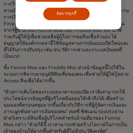
การให้สินเชื่อจำนองเป็นหนึ่งในอุตสาหกรรมแรกๆ ที่ข้อมูล
ทางเลือกกำลังกลายเป็นมาตรฐานของอุตสาหกรรม สำนักงาน
จัดการคุกกี้
การเงินที่อยู่อาศัยแห่งสหรัฐอเมริกา (Federal Housing
Finance Agency) ซึ่งกำกับดูแลองค์กรที่ได้รับการสนับสนุน
จากรัฐบาล เช่น Fannie Mae และ Freddie Mac ที่ทำงาน
ร่วมกับผู้ให้กู้เพื่อช่วยเหลือผู้กู้ในการขอสินเชื่อจำนอง ได้
อนุญาตให้องค์กรเหล่านี้ใช้ข้อมูลทางการเงินแบบเปิดใหม่และ
ที่ได้รับการปรับปรุง เช่น ประวัติการเช่าและกระแสเงินสดที่
เป็นบวก
ทั้ง Fannie Mae และ Freddie Mac ต่างนำข้อมูลนี้ไปใช้ใน
ระบบการพิจารณาอนุมัติสินเชื่อของตน เพื่อช่วยให้ผู้ให้กู้ขยาย
Access สินเชื่อได้มากขึ้น
“ด้วยการเติบโตของระบบธนาคารแบบเปิด เราจึงสามารถใช้
ประโยชน์จากข้อมูลที่ผู้บริโภคยินยอมให้เข้าถึงได้ เพื่อสร้าง
มุมมองที่ครอบคลุมมากขึ้นเกี่ยวกับวิธีการที่ผู้กู้จัดการเงินและ
ภาระผูกพันทางการเงินของตน” สเตซี่ ชิฟแมน รองประธาน
ฝ่ายวิเคราะห์สินเชื่อผู้บริโภคสำหรับบ้านเดี่ยวของ Fannie
Mae กล่าว “ด้วยวิธีนี้ เราสามารถช่วยสร้างโอกาสในการเป็น
เจ้าของบ้านให้มากขึ้นสำหรับผู้ที่ไม่มีประวัติเครดิต”