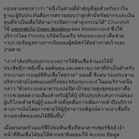
กอนซาเลซกล่าวว่า “หนึ่งในส่วนที่สำคัญที่สุดสำหรับเราใน
ฐานะผู้รับประกันคือการตรวจสอบว่าลูกค้ามีทรัพยากรและเงิน
ทุนที่จำเป็นเพื่อให้สามารถปิดการทำธุรกรรมได้” Churchill
ใช้
แพลตฟอร์ม Open Banking
ของ Mastercard ซึ่งให้
บริการโดย Finicity บริษัทในเครือ Mastercard เพื่อช่วย
รวบรวมข้อมูลทางการเงินของผู้สมัครได้อย่างรวดเร็วและ
ง่ายดาย
“เรากำลังปรับปรุงกระบวนการให้สินเชื่อจำนองให้มี
ประสิทธิภาพยิ่งขึ้น ลดต้นทุน และลดระยะเวลาที่จำเป็นสำหรับ
กระบวนการอนุมัติสินเชื่อโดยรวม” แอนดี้ ชีแฮน รองประธาน
บริหารฝ่ายโอเพ่นแบงก์กิ้งของ Mastercard ในอเมริกาเหนือ
กล่าว “ด้วยระบบธนาคารแบบเปิด เป้าหมายสูงสุดของเราคือ
การช่วยลดความเสี่ยงสำหรับผู้ให้กู้ ปรับปรุงประสบการณ์ของ
ผู้บริโภคสำหรับผู้กู้ และท้ายที่สุดคือการเพิ่มการเข้าถึงบริการ
ทางการเงินโดยการช่วยให้ผู้กู้สามารถพิสูจน์ความน่าเชื่อถือ
ทางเครดิตของตนได้ดียิ่งขึ้น”
เมื่อครอบครัวเมอร์ฟีไปขอสินเชื่อที่ธนาคารเชอร์ชิลล์ เจ้า
หน้าที่สินเชื่อได้ขอให้พวกเขายินยอมให้ Access ข้อมูล