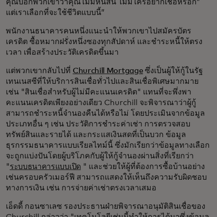
คุณบอกพวกเขาว่าคุณไม่มีหนี้สิน ไม่มีใครอยากเชื่อหรอก”
แต่เราเลือกที่จะใช้ชีวิตแบบนี้”
พนักงานธนาคารคนหนึ่งแนะนำให้พวกเขาไปสมัครบัตร
เครดิต ซื้อหมากฝรั่งหนึ่งซองทุกสัปดาห์ และชำระหนี้ให้ตรง
เวลา เพื่อสร้างประวัติเครดิตขึ้นมา
แต่พวกเขากลับไปที่
Churchill Mortgage
ซึ่งเป็นผู้ให้กู้ในรัฐ
เทนเนสซีที่ให้บริการสินเชื่อทั่วไปและสินเชื่อพิเศษมากมาย
เช่น "สินเชื่อสำหรับผู้ไม่มีคะแนนเครดิต" แทนที่จะพึ่งพา
คะแนนเครดิตเพียงอย่างเดียว Churchill จะพิจารณาว่าผู้กู้
สามารถชำระหนี้จำนองคืนได้หรือไม่ โดยประเมินจากข้อมูล
ประเภทอื่น ๆ เช่น ประวัติการชำระค่าเช่า การตรวจสอบ
ทรัพย์สินและรายได้ และกระแสเงินสดที่เป็นบวก ข้อมูล
ธุรกรรมธนาคารแบบเรียลไทม์นี้ ซึ่งมักเรียกว่าข้อมูลทางเลือก
จะถูกแบ่งปันโดยผู้บริโภคกับผู้ให้กู้จำนองผ่านสิ่งที่เรียกว่า
"
ระบบธนาคารแบบเปิด
" และช่วยให้ผู้ที่ต้องการซื้อบ้านอย่าง
เช่นครอบครัวเมอร์ฟี สามารถแสดงให้เห็นถึงความรับผิดชอบ
ทางการเงิน เช่น การจ่ายค่าเช่าตรงเวลาเสมอ
เอ็ดดี้ กอนซาเลซ รองประธานฝ่ายพิจารณาอนุมัติสินเชื่อของ
Churchill กล่าวว่า "เทคโนโลยีเช่นนี้ทำให้การได้มาซึ่งข้อมูล