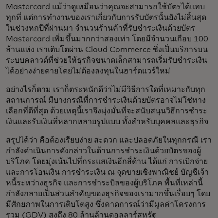
Mastercard แม้ว่าดูเหมือนว่าคุณจะสามารถใช้บัตรได้แทบ
ทุกที่ แต่การทำงานของเราเกี่ยวกับการรับบัตรนั้นยังไม่สิ้นสุด
ในช่วงหกปีที่ผ่านมา จำนวนร้านค้าที่รับชำระเงินด้วยบัตร
Mastercard เพิ่มขึ้นมากกว่าสองเท่า โดยมีจำนวนเกือบ 100
ล้านแห่ง เราเติบโตผ่าน Cloud Commerce ซึ่งเป็นบริการบน
ระบบคลาวด์ที่ช่วยให้ธุรกิจขนาดเล็กสามารถเริ่มรับชำระเงิน
ได้อย่างง่ายดายโดยไม่ต้องลงทุนในฮาร์ดแวร์ใหม่
อย่างไรก็ตาม เราก็ตระหนักดีว่าไม่มีวิธีการใดที่เหมาะกับทุก
สถานการณ์ มีบางกรณีที่การชำระเงินด้วยบัตรอาจไม่ใช่ทาง
เลือกที่ดีที่สุด ด้วยเหตุนี้เราจึงมุ่งมั่นที่จะสนับสนุนวิธีการชำระ
เงินและรับเงินที่หลากหลายรูปแบบ ทั้งสำหรับบุคคลและธุรกิจ
สรุปได้ว่า คือต้องเรียบง่าย สะดวก และปลอดภัยในทุกกรณี เรา
กำลังดำเนินการดังกล่าวในด้านการชำระเงินด้วยบัตรของผู้
บริโภค โดยมุ่งเน้นไปที่กระแสเงินอีกสี่ด้าน ได้แก่ การเบิกจ่าย
และการโอนเงิน การชำระเงิน ณ จุดขายเชิงพาณิชย์ บัญชีเจ้า
หนี้ระหว่างธุรกิจ และการชำระบิลของผู้บริโภค พื้นที่เหล่านี้
กำลังกลายเป็นส่วนสำคัญของธุรกิจของเรามากขึ้นเรื่อยๆ โดย
มีศักยภาพในการเติบโตสูง ซึ่งคาดการณ์ว่ามีมูลค่าโครงการ
รวม (GDV) สูงถึง 80 ล้านล้านดอลลาร์สหรัฐ