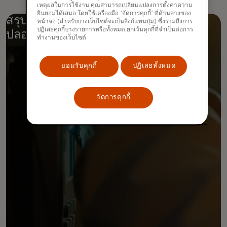
เหตุผลในการใช้งาน คุณสามารถเปลี่ยนแปลงการตั้งค่าความ
ยินยอมได้เสมอ โดยใช้เครื่องมือ 'จัดการคุกกี้' ที่ด้านล่างของ
สรุปได้ว่า คือต้องเรียบง่าย สะดวก และ
หน้าจอ (สำหรับบางเว็บไซต์จะเป็นลิงก์แทนปุ่ม) ซึ่งรวมถึงการ
ปฏิเสธคุกกี้บางรายการหรือทั้งหมด ยกเว้นคุกกี้ที่จำเป็นต่อการ
ปลอดภัยในทุกกรณี
ทำงานของเว็บไซต์
ยอมรับคุกกี้
ปฏิเสธทั้งหมด
จัดการคุกกี้