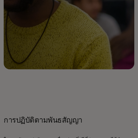
การปฏิบัติตามพันธสัญญา