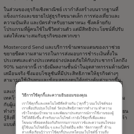
ในส่วนของธุรกิจเชิงพาณิชย์ เรากำลังสร้างบนรากฐานที่
แข็งแกร่งและขยายไปสู่ธุรกิจขนาดเล็ก การท่องเที่ยวและ
ความบันเทิง และบัตรสำหรับยานพาหนะ ซึ่งคล้ายกับ
โปรแกรมที่ผู้คนใช้ในชีวิตส่วนตัว แต่มีสิทธิประโยชน์ที่ปรับ
แต่งให้เหมาะสมกับธุรกิจของพวกเขา
Mastercard Send และบริการข้ามพรมแดนของเราช่วย
ขยายขีดความสามารถในการส่งมอบการชำระเงินทั้งใน
ประเทศและต่างประเทศอย่างปลอดภัยให้กับประชากรโลกถึง
90% นอกจากนี้ เรายังมีผลงานชั้นนำในอุตสาหกรรมด้านบัตร
เสมือนจริง ซึ่งมอบโซลูชันที่มีประสิทธิภาพให้ธุรกิจต่างๆ
สามารถใช้เงินทุนและข้อมูลของตนได้อย่างคุ้มค่ามากขึ้น
และเรายังคงสำรวจและพัฒนาการดำเนินงานของเราด้วย
วิธีการใช้คุกกี้และความยินยอมของคุณ
เทคโนโลยีบล็อกเชนอย่างมีความรับผิดชอบ โดยทำงานร่วม
เราใช้คุกกี้และเทคโนโลยีที่คล้ายกัน ('คุกกี้') บนเว็บไซต์ของ
กับผู้เล่นและพันธมิตรทั่วทั้งอุตสาหกรรม สิ่งนี้ช่วยเสริมการ
เราเพื่อปรับปรุงเว็บไซต์ วัดประสิทธิภาพการทำงาน ทำความ
ทำงานของเรากับรัฐบาลในการสำรวจสกุลเงินดิจิทัลและเรียน
เข้าใจกลุ่มเป้าหมาย และพัฒนาประสบการณ์การใช้งานของผู้
รู้สิ่งที่อาจจำเป็น ตั้งแต่การทำงานร่วมกันกับระบบและการค้า
ใช้ให้ดียิ่งขึ้น สำหรับบางเว็บไซต์ เรายังใช้คุกกี้เพื่อแสดง
โฆษณาที่สอดคล้องกับกิจกรรมการเบราวซ์และความสนใจของ
แบบดั้งเดิม ไปจนถึงการเชื่อมต่อข้ามพรมแดน
ผู้ใช้บนเว็บไซต์นั้น ๆ และเว็บไซต์อื่น คลิก 'จัดการคุกกี้' ด้าน
ล่างเพื่อเรียนรู้ว่าเราใช้คุกกี้ประเภทใดบนเว็บไซต์นี้ รวมถึง