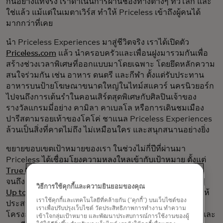
กันอย่างแท้จริง เราดำเนินการผ่านช่องทางต่างๆ ทั่วโลก และ
ใช่แล้ว แม้แต่ในเมตาเวิร์ส ทำให้ Priceless เข้าถึงผู้คนได้
มากกว่าที่เคย
นำ Priceless Experiences มาสู่ชีวิตจริง เราได้เปิดตัว
Priceless.com
แล้ว นำครอบครัวและเพื่อนฝูงมารวมกันเพื่อ
สร้างช่วงเวลาพิเศษที่ออกแบบมาโดยเฉพาะ โดยยึดหลักความ
สนใจร่วมกัน เช่น อาหาร ดนตรี และกีฬา ตั้งแต่รับประทาน
อาหารบนป้ายโฆษณาขนาดใหญ่ในไทม์สแควร์ นครนิวยอร์ก
ไปจนถึงการเต้นรำในคอนเสิร์ตสุดพิเศษกับศิลปินเจ้าของ
รางวัลแกรมมี่อย่าง คามิลา คาเบลโล หรือการเดินชมเมือง
ปารีสตามรอยเท้าของโคโค่ ชาแนล Priceless Experiences
ล้วนเป็นสิ่งที่คาดไม่ถึง ไม่เหมือนใคร และสนุกสนานอย่างยิ่ง
ขยายขอบเขตเป้าหมายของเรา ในช่วงไม่กี่ปีที่ผ่านมา
Priceless ได้เชื่อมโยงความหลงใหลเข้ากับเป้าหมาย ตั้งแต่
True Name cards
ที่สะท้อนตัวตนที่แท้จริงของบุคคล ไป
จนถึงการระดมทุนเพื่อการวิจัยโรคมะเร็งกับ
องค์กร Stand
วิธีการใช้คุกกี้และความยินยอมของคุณ
Up to Cancer
และการช่วยเหลือผู้ประกอบการหญิงผิวดำให้
เราใช้คุกกี้และเทคโนโลยีที่คล้ายกัน ('คุกกี้') บนเว็บไซต์ของ
ประสบความสำเร็จผ่าน
โครงการ Strivers
เราได้ริเริ่ม
เราเพื่อปรับปรุงเว็บไซต์ วัดประสิทธิภาพการทำงาน ทำความ
โครงการต่างๆ ที่เน้นย้ำถึงความก้าวหน้า ความเหมาะสม และ
เข้าใจกลุ่มเป้าหมาย และพัฒนาประสบการณ์การใช้งานของผู้