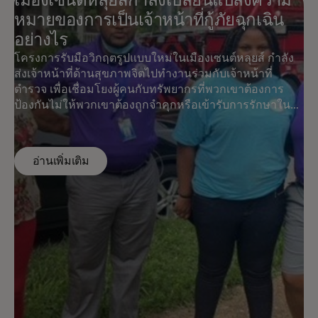
เมืองเซนต์หลุยส์กำลังเปลี่ยนแปลงความ
หมายของการเป็นเจ้าหน้าที่กู้ภัยฉุกเฉิน
อย่างไร
โครงการรับมือวิกฤตรูปแบบใหม่ในเมืองเซนต์หลุยส์ กำลัง
ส่งเจ้าหน้าที่ด้านสุขภาพจิตไปทำงานร่วมกับเจ้าหน้าที่
ตำรวจ เพื่อเชื่อมโยงผู้คนกับทรัพยากรที่พวกเขาต้องการ
ป้องกันไม่ให้พวกเขาต้องถูกจำคุกหรือเข้ารับการรักษาใน
ห้องฉุกเฉิน แพลตฟอร์มวิเคราะห์ข้อมูล Test & Learn ของ
Mastercard แสดงให้เห็นว่าช่วยประหยัดเวลาทำงานของ
ตำรวจและเจ้าหน้าที่ฉุกเฉินได้มากกว่า 2,000 ชั่วโมง ทำให้
อ่านเพิ่มเติม
พวกเขาสามารถตอบสนองต่อภารกิจสำคัญอื่นๆ ได้ และช่วย
ประหยัดงบประมาณของเมืองได้ประมาณ 2.2 ล้านดอลลาร์
ในปี 2021