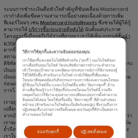
ระบบการชำระเงินคือหัวใจสำคัญที่ขับเคลื่อน Mastercard
เรากำลังเพิ่มขีดความสามารถนี้อย่างต่อเนื่องด้วยการเพิ่ม
ฟีเจอร์ใหม่ๆ เช่น
Mastercard Installments
ซึ่งช่วยให้ผู้ให้กู้
สามารถให้
บริการซื้อก่อนจ่ายทีหลังได้
นับตั้งแต่ประกาศ
โครงการนี้เมื่อฤดูใบไม้ร่วงที่ผ่านมา เราได้เห็น
แบรนด์ชั้นนำ
มากมาย
ร่วมมือกับเราเพื่อมอบทางเลือกในการชำระเงินที่
มากขึ้นให้แก่ลูกค้าของพวกเขา นอกจากนี้ เรายังได้ขยาย
วิธีการใช้คุกกี้และความยินยอมของคุณ
สถานที่ที่ผู้คนสามารถใช้บัตรแบบไร้สัมผัสและกระเป๋าเงิน
เราใช้คุกกี้และเทคโนโลยีที่คล้ายกัน ('คุกกี้') บนเว็บไซต์ของ
ดิจิทัลได้มากขึ้นด้วย ในช่วงไตรมาสที่สี่ของปี 2021 การชำระ
เราเพื่อปรับปรุงเว็บไซต์ วัดประสิทธิภาพการทำงาน ทำความ
เงินแบบไร้สัมผัสมีสัดส่วนถึงครึ่งหนึ่งของธุรกรรมการชำระ
เข้าใจกลุ่มเป้าหมาย และพัฒนาประสบการณ์การใช้งานของผู้
ใช้ให้ดียิ่งขึ้น สำหรับบางเว็บไซต์ เรายังใช้คุกกี้เพื่อแสดง
เงินแบบพบปะตัวต่อตัวทั่วโลกของเรา เพิ่มขึ้นจากหนึ่งในสาม
โฆษณาที่สอดคล้องกับกิจกรรมการเบราวซ์และความสนใจของ
ก่อนเกิดการระบาดใหญ่ นอกจากนี้ เรายังเติบโตขึ้นในด้าน
ผู้ใช้บนเว็บไซต์นั้น ๆ และเว็บไซต์อื่น คลิก 'จัดการคุกกี้' ด้าน
การโอนเงิน การเบิกจ่าย และการชำระเงินแบบเรียลไทม์
ล่างเพื่อเรียนรู้ว่าเราใช้คุกกี้ประเภทใดบนเว็บไซต์นี้ รวมถึง
เหตุผลในการใช้งาน คุณสามารถเปลี่ยนแปลงการตั้งค่าความ
ยินยอมได้เสมอ โดยใช้เครื่องมือ 'จัดการคุกกี้' ที่ด้านล่างของ
เราอยู่ในตำแหน่งที่ได้เปรียบในการใช้ประโยชน์จากการ
หน้าจอ (สำหรับบางเว็บไซต์จะเป็นลิงก์แทนปุ่ม) ซึ่งรวมถึงการ
เปลี่ยนแปลงระยะยาวหลายปีที่จะเปลี่ยนระบบการชำระเงิน
ปฏิเสธคุกกี้บางรายการหรือทั้งหมด ยกเว้นคุกกี้ที่จำเป็นต่อการ
ทำงานของเว็บไซต์
จากเงินสดไปสู่ระบบดิจิทัล เรากำลังดำเนินการเพื่อให้แน่ใจว่า
เราจะไม่ปล่อยให้มีช่องว่างใดๆ ในด้านการชำระเงิน โดยเน้น
ย้ำถึงพลังของเครือข่ายระดับโลกของเรา และใช้จุดแข็งของ
ยอมรับคุกกี้
ปฏิเสธทั้งหมด
เราในด้านการปกป้องข้อมูลส่วนบุคคล สกุลเงินดิจิทัล และ