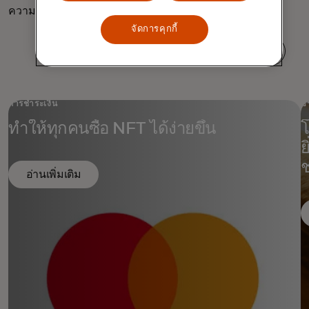
ความไว้วางใจของผู้บริโภค
จัดการคุกกี้
การชำระเงิน
บ
ทำให้ทุกคนซื้อ NFT ได้ง่ายขึ้น
โ
ย
ช
อ่านเพิ่มเติม