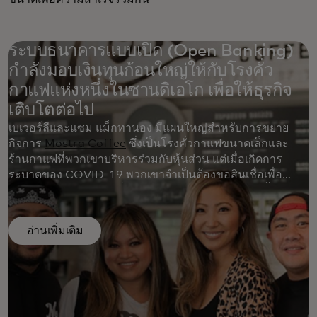
ระบบธนาคารแบบเปิด (Open Banking)
กำลังมอบเงินทุนก้อนใหญ่ให้กับโรงคั่ว
กาแฟแห่งหนึ่งในซานดิเอโก เพื่อให้ธุรกิจ
เติบโตต่อไป
เบเวอร์ลีและแซม แม็กทานอง มีแผนใหญ่สำหรับการขยาย
กิจการ
Mostra Coffee
ซึ่งเป็นโรงคั่วกาแฟขนาดเล็กและ
ร้านกาแฟที่พวกเขาบริหารร่วมกับหุ้นส่วน แต่เมื่อเกิดการ
ระบาดของ COVID-19 พวกเขาจำเป็นต้องขอสินเชื่อเพื่อ
ดำเนินการต่อในสาขาที่สอง และพวกเขาต้องการเงินนั้นอย่าง
เร่งด่วน ระบบธนาคารแบบเปิด (Open Banking) ซึ่งช่วยให้
ผู้คนสามารถแบ่งปันข้อมูลทางการเงินกับธนาคาร ผู้ให้กู้ และ
อ่านเพิ่มเติม
บริษัทฟินเทคอื่นๆ ได้ง่ายขึ้น ช่วยให้พวกเขาเปิดสาขาใหม่และ
ดำเนินกิจการต่อไปได้