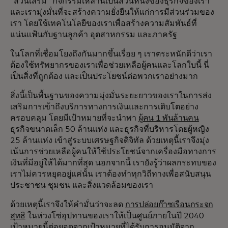
“ส่วนเสริม” กิจกรรมเหล่านี้เป็นส่วนหนึ่งของธุรกิจของเรา
และเรามุ่งมั่นที่จะสร้างความยั่งยืนให้แก่การมีส่วนร่วมของ
เรา โดยใช้เทคโนโลยีของเราเพื่อสร้างความสัมพันธ์ที่
แน่นแฟ้นกับฐานลูกค้า อุตสาหกรรม และภาครัฐ
ในโลกที่เชื่อมโยงถึงกันมากขึ้นเรื่อย ๆ เราตระหนักดีว่าเรา
ต้องใช้ทรัพยากรของเราเพื่อช่วยเหลือผู้คนและโลกใบนี้ นี่
เป็นสิ่งที่ถูกต้อง และเป็นประโยชน์ต่อพวกเราอย่างมาก
สิ่งนี้เป็นพื้นฐานของความมุ่งมั่นระยะยาวของเราในการส่ง
เสริมการเข้าถึงบริการทางการเงินและการเติบโตอย่าง
ครอบคลุม โดยมีเป้าหมายที่จะนำพา
ผู้คน 1 พันล้านคน
ธุรกิจขนาดเล็ก 50 ล้านแห่ง และธุรกิจที่บริหารโดยผู้หญิง
25 ล้านแห่ง เข้าสู่ระบบเศรษฐกิจดิจิทัล ด้วยเหตุนี้เราจึงมุ่ง
เน้นการช่วยเหลือผู้คนให้ใช้ประโยชน์จากเครื่องมือทางการ
เงินที่มีอยู่ให้ได้มากที่สุด นอกจากนี้ เรายังรู้ว่าผลกระทบของ
เราไม่ควรหยุดอยู่แค่นั้น เราต้องทำทุกวิถีทางเพื่อสนับสนุน
ประชาชน ชุมชน และสิ่งแวดล้อมของเรา
ด้วยเหตุนี้เราจึงให้คำมั่นว่าจะลด
การปล่อยก๊าซเรือนกระจก
สุทธิ
ในห่วงโซ่อุปทานของเราให้เป็นศูนย์ภายในปี 2040
เป้าหมายนี้ต่อยอดจากเป้าหมายที่ได้รับการอนุมัติจาก