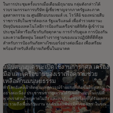
ในการประชุมครั้งแรกเมื่อเดือนมิถุนายน กลุ่มดังกล่าวได้
รวบรวมกรรมการบริษัท ผู้เชี่ยวชาญจากภาครัฐและภาค
อุตสาหกรรม ณ ศูนย์ฝึกอบรมเจมส์ เจ. โรว์ลีย์ ของหน่วยสืบ
ราชการลับในเซาท์ลอเรล รัฐแมริแลนด์ เพื่อสำรวจสถานะ
ปัจจุบันของเทคโนโลยีการป้องกันเครือข่ายดิจิทัล ผู้เข้าร่วม
ประชุมได้หารือเกี่ยวกับภัยคุกคาม การกำกับดูแล การป้องกัน
และความยืดหยุ่น โดยสร้างรากฐานของแนวปฏิบัติที่ดีที่สุด
สำหรับการป้องกันภัยทางไซเบอร์อย่างต่อเนื่อง เพื่อเตรียม
พร้อมสำหรับสิ่งที่อาจเกิดขึ้นในอนาคต
สนับสนุนยูเครน: เปิดใช้งานการกุศล เครื่อง
มือ และเครือข่ายของเราเพื่อความช่วย
เหลือด้านมนุษยธรรม
ทั่วโลกยังคงเฝ้าติดตามเหตุการณ์ร้ายแรงที่เกิดขึ้นในยูเครน
อย่างต่อเนื่อง ประชาชนชาวยูเครนได้รับผลกระทบในแบบที่
พวกเราส่วนใหญ่คาดไม่ถึง และเรายังคงห่วงใยผู้ที่ได้รับผลกระ
ทบ รวมถึงเพื่อนร่วมงาน ลูกค้า และพันธมิตรของเรา ในขณะ
ที่สถานการณ์ฉุกเฉินด้านมนุษยธรรมยังคงดำเนินต่อไป สิ่งที่