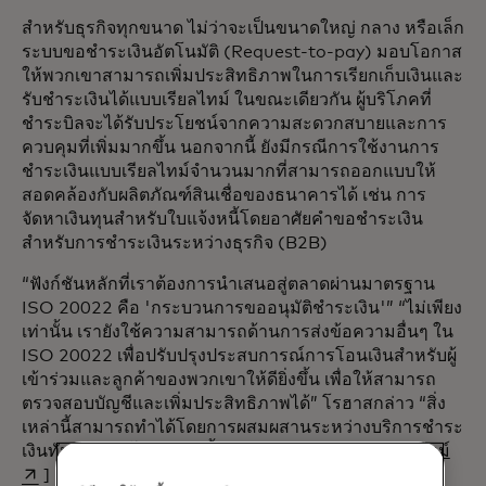
สำหรับธุรกิจทุกขนาด ไม่ว่าจะเป็นขนาดใหญ่ กลาง หรือเล็ก
ระบบขอชำระเงินอัตโนมัติ (Request-to-pay) มอบโอกาส
ให้พวกเขาสามารถเพิ่มประสิทธิภาพในการเรียกเก็บเงินและ
รับชำระเงินได้แบบเรียลไทม์ ในขณะเดียวกัน ผู้บริโภคที่
ชำระบิลจะได้รับประโยชน์จากความสะดวกสบายและการ
ควบคุมที่เพิ่มมากขึ้น นอกจากนี้ ยังมีกรณีการใช้งานการ
ชำระเงินแบบเรียลไทม์จำนวนมากที่สามารถออกแบบให้
สอดคล้องกับผลิตภัณฑ์สินเชื่อของธนาคารได้ เช่น การ
จัดหาเงินทุนสำหรับใบแจ้งหนี้โดยอาศัยคำขอชำระเงิน
สำหรับการชำระเงินระหว่างธุรกิจ (B2B)
“ฟังก์ชันหลักที่เราต้องการนำเสนอสู่ตลาดผ่านมาตรฐาน
ISO 20022 คือ 'กระบวนการขออนุมัติชำระเงิน'” “ไม่เพียง
เท่านั้น เรายังใช้ความสามารถด้านการส่งข้อความอื่นๆ ใน
ISO 20022 เพื่อปรับปรุงประสบการณ์การโอนเงินสำหรับผู้
เข้าร่วมและลูกค้าของพวกเขาให้ดียิ่งขึ้น เพื่อให้สามารถ
ตรวจสอบบัญชีและเพิ่มประสิทธิภาพได้” โรฮาสกล่าว “สิ่ง
เหล่านี้สามารถทำได้โดยการผสมผสานระหว่างบริการชำระ
open
เงินทันที [IPS
โครงสร้างพื้นฐานการชำระเงินแบบเรียลไทม์
] และมาตรฐานข้อมูล ISO 20022”