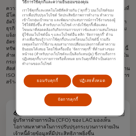
วิธีการใช้คุกกี้และความยินยอมของคุณ
ความสามารถในการถ่ายโอนและวิเคราะห์ข้อมูลธุรกรรมที่
เราใช้คุกกี้และเทคโนโลยีที่คล้ายกัน ('คุกกี้') บนเว็บไซต์ของ
มีโครงสร้างยังช่วยให้กระบวนการทำงานเป็นไปโดย
เราเพื่อปรับปรุงเว็บไซต์ วัดประสิทธิภาพการทำงาน ทำความ
เข้าใจกลุ่มเป้าหมาย และพัฒนาประสบการณ์การใช้งานของผู้
อัตโนมัติมากขึ้น ซึ่งเป็นประโยชน์ต่อทั้งธนาคารและลูกค้า
ใช้ให้ดียิ่งขึ้น สำหรับบางเว็บไซต์ เรายังใช้คุกกี้เพื่อแสดง
ธุรกิจของธนาคาร ตัวอย่างเช่น ความสามารถในการส่งใบ
โฆษณาที่สอดคล้องกับกิจกรรมการเบราวซ์และความสนใจของ
แจ้งการโอนเงินควบคู่ไปกับการโอนเงินเครดิต ช่วยเพิ่ม
ผู้ใช้บนเว็บไซต์นั้น ๆ และเว็บไซต์อื่น คลิก 'จัดการคุกกี้' ด้าน
ล่างเพื่อเรียนรู้ว่าเราใช้คุกกี้ประเภทใดบนเว็บไซต์นี้ รวมถึง
อัตราการประมวลผลแบบครบวงจร ซึ่งช่วยลดเวลาและ
เหตุผลในการใช้งาน คุณสามารถเปลี่ยนแปลงการตั้งค่าความ
ทรัพยากรที่จำเป็นในการจัดการบัญชีเจ้าหนี้และบัญชีลูกหนี้
ยินยอมได้เสมอ โดยใช้เครื่องมือ 'จัดการคุกกี้' ที่ด้านล่างของ
หน้าจอ (สำหรับบางเว็บไซต์จะเป็นลิงก์แทนปุ่ม) ซึ่งรวมถึงการ
สำหรับผู้ขายและผู้ซื้อ ในทั้งสองกรณี ธนาคารจะเข้าร่วมใน
ปฏิเสธคุกกี้บางรายการหรือทั้งหมด ยกเว้นคุกกี้ที่จำเป็นต่อการ
กระแสการชำระเงินใหม่ หรือคิดค่าบริการเพิ่มขึ้นตาม
ทำงานของเว็บไซต์
สัดส่วน อันที่จริงแล้ว กระบวนการรับส่งข้อมูลตามมาตรฐาน
ISO 20022 ที่เกี่ยวข้องกับองค์กรธุรกิจนั้นมีศักยภาพในการ
ยอมรับคุกกี้
ปฏิเสธทั้งหมด
สร้างรายได้สูงสุดสำหรับธนาคาร
จัดการคุกกี้
60%
ผู้บริหารฝ่ายการเงิน (CFO) ของ LAC มองเห็น
โอกาสมหาศาลในการปรับปรุงกระบวนการจ่ายเงิน
เจ้าหนี้ด้วยข้อมูลที่มีประสิทธิภาพยิ่งขึ้น