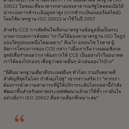
ผ่านกรอบการทำงานที่เรียกว่า PIX ซึ่งอิงตามมาตรฐาน ISO
20022 ในขณะที่ธนาคารกลางแห่งสาธารณรัฐโคลอมเบียได้
นำระบบการชำระเงินมูลค่าสูง (การชำระเงินแบบเรียลไทม์)
โดยใช้มาตรฐาน ISO 20022 มาใช้ในปี 2007
สำหรับ CCE การตัดสินใจเลือกมาตรฐานข้อมูลนั้นเป็นกระ
บวนการแห่งการค้นพบ “เราไม่ได้มองหามาตรฐาน ISO ในรูป
แบบใดรูปแบบหนึ่งโดยเฉพาะ” ดิเอโก อลอนโซ โรฮาส ผู้
จัดการโครงการของ CCE กล่าว “เมื่อเราเริ่มวางแผนเชิงกล
ยุทธ์เพื่อกำหนดว่าเราต้องการให้ CCE เป็นอย่างไรในอนาคต
เราได้มองไปรอบๆ เพื่อดูว่าตลาดอื่นๆ นำเสนออะไรบ้าง”
"นี่คือมาตรฐานเดียวที่ประเทศอื่นๆ ทั่วโลก รวมถึงตลาดที่
สำคัญที่สุดในโลก กำลังมุ่งไปสู่" เขากล่าวเสริมว่า “หากเรา
ต้องการนำความสามารถที่ผู้ให้บริการระดับโลกเหล่านี้กำลัง
พัฒนาขึ้นสำหรับตลาดประเทศพัฒนาแล้วมาใช้ซ้ำ เรามั่นใจ
อย่างยิ่งว่า ISO 20022 คือทางเลือกที่เหมาะสม”