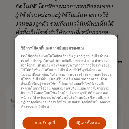
อัตโนมัติ โดยพิจารณาจากพฤติกรรมของ
ผู้ใช้ ตำแหน่งของผู้ใช้ในเส้นทางการใช้
งานของลูกค้า รวมถึงแนวโน้มที่พบเห็นได้
ทั่วทั้งเว็บไซต์ ทำให้ระบบนี้เหนือกว่ากล
ยุทธ์อื่นๆ ที่มีอยู่ ไม่เพียงแต่ในแง่ของ
วิธีการใช้คุกกี้และความยินยอมของคุณ
ผลลัพธ์ แต่ยังช่วยประหยัดเวลาอีกด้วย
เราใช้คุกกี้และเทคโนโลยีที่คล้ายกัน ('คุกกี้') บนเว็บไซต์ของ
เราเพื่อปรับปรุงเว็บไซต์ วัดประสิทธิภาพการทำงาน ทำความ
Nadav Yekutiel, Head of Data, GlassesUSA.com
เข้าใจกลุ่มเป้าหมาย และพัฒนาประสบการณ์การใช้งานของผู้
ใช้ให้ดียิ่งขึ้น สำหรับบางเว็บไซต์ เรายังใช้คุกกี้เพื่อแสดง
โฆษณาที่สอดคล้องกับกิจกรรมการเบราวซ์และความสนใจของ
ผู้ใช้บนเว็บไซต์นั้น ๆ และเว็บไซต์อื่น คลิก 'จัดการคุกกี้' ด้าน
ล่างเพื่อเรียนรู้ว่าเราใช้คุกกี้ประเภทใดบนเว็บไซต์นี้ รวมถึง
เหตุผลในการใช้งาน คุณสามารถเปลี่ยนแปลงการตั้งค่าความ
ยินยอมได้เสมอ โดยใช้เครื่องมือ 'จัดการคุกกี้' ที่ด้านล่างของ
หน้าจอ (สำหรับบางเว็บไซต์จะเป็นลิงก์แทนปุ่ม) ซึ่งรวมถึงการ
ปฏิเสธคุกกี้บางรายการหรือทั้งหมด ยกเว้นคุกกี้ที่จำเป็นต่อการ
ทำงานของเว็บไซต์
ยอมรับคุกกี้
ปฏิเสธทั้งหมด