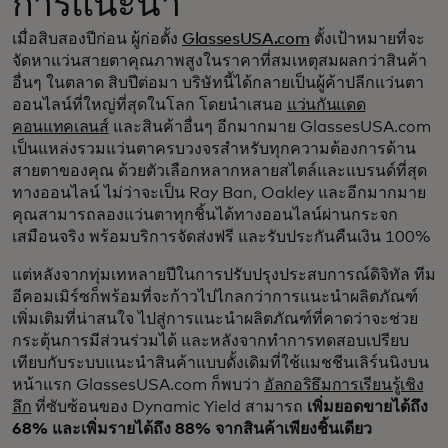
การแนะนำ
เมื่อสิบสองปีก่อน ผู้ก่อตั้ง
GlassesUSA.com
ตั้งเป้าหมายที่จะ
จัดหาแว่นสายตาคุณภาพสูงในราคาที่สมเหตุสมผลกว่าสินค้า
อื่นๆ ในตลาด สิบปีต่อมา บริษัทนี้ได้กลายเป็นผู้ค้าปลีกแว่นตา
ออนไลน์ที่ใหญ่ที่สุดในโลก โดยนำเสนอ
แว่นกันแดด
คอนแทคเลนส์
และสินค้าอื่นๆ อีกมากมาย GlassesUSA.com
เป็นแหล่งรวมแว่นตาครบวงจรสำหรับทุกความต้องการด้าน
สายตาของคุณ ด้วยตัวเลือกหลากหลายสไตล์และแบรนด์ที่สุด
ทางออนไลน์ ไม่ว่าจะเป็น Ray Ban, Oakley และอีกมากมาย
คุณสามารถลองแว่นตาทุกชิ้นได้ทางออนไลน์ผ่านกระจก
เสมือนจริง พร้อมบริการจัดส่งฟรี และรับประกันคืนเงิน 100%
แต่หลังจากทุ่มเทหลายปีในการปรับปรุงประสบการณ์ดิจิทัล ทีม
อีคอมเมิร์ซก็พร้อมที่จะก้าวไปไกลกว่าการแนะนำผลิตภัณฑ์
เพิ่มเติมที่น่าสนใจ ไปสู่การแนะนำผลิตภัณฑ์ที่คาดว่าจะช่วย
กระตุ้นการมีส่วนร่วมได้ และหลังจากทำการทดสอบเปรียบ
เทียบกับระบบแนะนำสินค้าแบบดั้งเดิมที่ใช้แมชชีนเลิร์นนิงบน
หน้าแรก GlassesUSA.com ก็พบว่า
อัลกอริธึมการเรียนรู้เชิง
ลึก
ที่ซับซ้อนของ Dynamic Yield สามารถ
เพิ่มยอดขายได้ถึง
68% และเพิ่มรายได้ถึง 88% จากสินค้าเพียงชิ้นเดียว