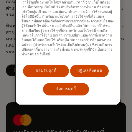
ก่อนหน้านี้ ในช่วงเริ่มต้นอาชีพการงาน ทิฟฟานี่ดำรง
เราใช้คุกกี้และเทคโนโลยีที่คล้ายกัน ('คุกกี้') บนเว็บไซต์ของ
เราเพื่อปรับปรุงเว็บไซต์ วัดประสิทธิภาพการทำงาน ทำความ
ตำแหน่งผู้บริหารที่ Deloitte Consulting ซึ่งเธอได้ทำงาน
เข้าใจกลุ่มเป้าหมาย และพัฒนาประสบการณ์การใช้งานของผู้
ร่วมกับหน่วยงานทั้งภาครัฐและภาคเอกชน
ใช้ให้ดียิ่งขึ้น สำหรับบางเว็บไซต์ เรายังใช้คุกกี้เพื่อแสดง
โฆษณาที่สอดคล้องกับกิจกรรมการเบราวซ์และความสนใจของ
ทิฟฟานี่สำเร็จการศึกษาระดับปริญญาตรีศิลปศาสตรบัณฑิต
ผู้ใช้บนเว็บไซต์นั้น ๆ และเว็บไซต์อื่น คลิก 'จัดการคุกกี้' ด้าน
ล่างเพื่อเรียนรู้ว่าเราใช้คุกกี้ประเภทใดบนเว็บไซต์นี้ รวมถึง
สาขารัฐศาสตร์และการศึกษาระหว่างประเทศ จาก
เหตุผลในการใช้งาน คุณสามารถเปลี่ยนแปลงการตั้งค่าความ
มหาวิทยาลัยเยล และปริญญาโทบริหารรัฐกิจ สาขาการเงิน
ยินยอมได้เสมอ โดยใช้เครื่องมือ 'จัดการคุกกี้' ที่ด้านล่างของ
และเศรษฐศาสตร์ระหว่างประเทศ จากวิทยาลัยกิจการ
หน้าจอ (สำหรับบางเว็บไซต์จะเป็นลิงก์แทนปุ่ม) ซึ่งรวมถึงการ
ปฏิเสธคุกกี้บางรายการหรือทั้งหมด ยกเว้นคุกกี้ที่จำเป็นต่อการ
ระหว่างประเทศและรัฐกิจ มหาวิทยาลัยโคลัมเบีย
ทำงานของเว็บไซต์
opens in a new tab
ติดตามบน LinkedIn
ยอมรับคุกกี้
ปฏิเสธทั้งหมด
จัดการคุกกี้