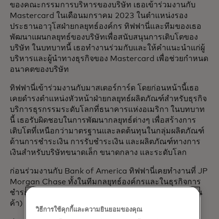
ของคณะกรรมการบริหารของบริษัท เธอเข้าร่วมงานกับ
Mastercard ในเดือนมกราคม 2023 ในตำแหน่งรอง
ประธานอาวุโสฝ่ายกลยุทธ์องค์กร ทิฟฟานี่และทีมของเธอ
พัฒนาแผนกลยุทธ์ของบริษัทเพื่อสนับสนุนการเติบโตของ
บริษัท ในบทบาทนี้ เธอทำงานร่วมกับและให้คำแนะนำแก่ผู้
บริหารและผู้นำทางธุรกิจของ Mastercard เพื่อช่วยกำหนด
อนาคตของบริษัท
ทิฟฟานี่เข้าร่วมงานกับมาสเตอร์การ์ด โดยก่อนหน้านี้เธอ
เคยดำรงตำแหน่งหัวหน้าฝ่ายกลยุทธ์ผลิตภัณฑ์สำหรับธุรกิจ
บริการธุรกรรมระดับโลกที่ธนาคารแห่งอเมริกา ในบทบาท
นี้ เธอรับผิดชอบในการพัฒนากลยุทธ์ต่างๆ เพื่อสร้างการ
เติบโตที่เหนือกว่ามาตรฐานและลดต้นทุนในกลุ่มผลิตภัณฑ์
ด้านการชำระเงิน การรับชำระเงิน และผลิตภัณฑ์ทางการ
เงินสำหรับบริษัทขนาดเล็ก ขนาดกลาง และระดับโลก
ก่อนร่วมงานกับ Bank of America ทิฟฟานี่เคยทำงานที่ JP
Morgan Chase ทั้งในทีมกลยุทธ์องค์กรและในธุรกิจการ
ชำระเงิน (การบริหารจัดการเงินสดและบริการสำหรับร้าน
ค้า)
วิธีการใช้คุกกี้และความยินยอมของคุณ