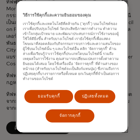
ทิฟฟานี่ดำรงตำแหน่งในคณะกรรมการบริหารของบริษัท
Monster Beverage Corporation นอกจากนี้ เธอยังเป็น
กรรมการของพิพิธภัณฑ์เด็กแห่งแมนฮัตตันอีกด้วย ทิฟฟานี
วิธีการใช้คุกกี้และความยินยอมของคุณ
เป็นสมาชิกของสภาความสัมพันธ์ระหว่างประเทศ (Council
เราใช้คุกกี้และเทคโนโลยีที่คล้ายกัน ('คุกกี้') บนเว็บไซต์ของ
on Foreign Relations) และเป็นผู้ได้รับทุนเดวิด ร็อกกีเฟล
เราเพื่อปรับปรุงเว็บไซต์ วัดประสิทธิภาพการทำงาน ทำความ
เข้าใจกลุ่มเป้าหมาย และพัฒนาประสบการณ์การใช้งานของผู้
เลอร์ (David Rockefeller Fellowship) จากองค์กร
ใช้ให้ดียิ่งขึ้น สำหรับบางเว็บไซต์ เรายังใช้คุกกี้เพื่อแสดง
พันธมิตรเพื่อนครนิวยอร์ก (Partnership for New York
โฆษณาที่สอดคล้องกับกิจกรรมการเบราวซ์และความสนใจของ
ผู้ใช้บนเว็บไซต์นั้น ๆ และเว็บไซต์อื่น คลิก 'จัดการคุกกี้' ด้าน
City) เธอเป็นผู้ก่อตั้งและเจ้าของ Empower Cocktails
ล่างเพื่อเรียนรู้ว่าเราใช้คุกกี้ประเภทใดบนเว็บไซต์นี้ รวมถึง
แบรนด์ค็อกเทลพร้อมดื่มที่จำหน่ายและโปรโมต Empower
เหตุผลในการใช้งาน คุณสามารถเปลี่ยนแปลงการตั้งค่าความ
Cosmopolitan Martini
ยินยอมได้เสมอ โดยใช้เครื่องมือ 'จัดการคุกกี้' ที่ด้านล่างของ
หน้าจอ (สำหรับบางเว็บไซต์จะเป็นลิงก์แทนปุ่ม) ซึ่งรวมถึงการ
ปฏิเสธคุกกี้บางรายการหรือทั้งหมด ยกเว้นคุกกี้ที่จำเป็นต่อการ
ทิฟฟานี่ได้รับการยกย่องให้เป็นบุคคลสำคัญในวงการ
ทำงานของเว็บไซต์
กฎหมายประจำปี 2025 โดยมูลนิธิเบอร์ตัน
ทิฟฟานี่สำเร็จการศึกษาระดับปริญญาตรีศิลปศาสตรบัณฑิต
ยอมรับคุกกี้
ปฏิเสธทั้งหมด
จากมหาวิทยาลัยดุ๊ก และปริญญาดุษฎีบัณฑิตทางกฎหมาย
จากคณะนิติศาสตร์ มหาวิทยาลัยฟอร์ดแฮม
จัดการคุกกี้
opens in a new tab
ติดตามบน LinkedIn