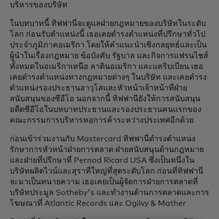
บริหารของบริษัท
ในบทบาทนี้ ทิฟฟานี่จะดูแลฝ่ายกฎหมายของบริษัทในระดับ
โลก ก่อนรับตำแหน่งนี้ เธอเคยดำรงตำแหน่งที่ปรึกษาทั่วไป
ประจำภูมิภาคอเมริกา โดยให้คำแนะนำเชิงกลยุทธ์และเป็น
ผู้นำในเรื่องกฎหมาย ข้อบังคับ รัฐบาล และกิจการแฟรนไชส์
ทั้งหมดในอเมริกาเหนือ ลาตินอเมริกา และแคริบเบียน เธอ
เคยดำรงตำแหน่งทางกฎหมายต่างๆ ในบริษัท และเคยดำรง
ตำแหน่งรองประธานอาวุโสและหัวหน้าเจ้าหน้าที่ฝ่าย
สนับสนุนของซีอีโอ นอกจากนี้ ทิฟฟานียังให้การสนับสนุน
อดีตซีอีโอในบทบาทประธานและรองประธานคนแรกของ
คณะกรรมการบริหารหอการค้าระหว่างประเทศอีกด้วย
ก่อนเข้าร่วมงานกับ Mastercard ทิฟฟานี่ดำรงตำแหน่ง
รักษาการหัวหน้าฝ่ายการตลาด ฝ่ายสนับสนุนด้านกฎหมาย
และฝ่ายที่ปรึกษาที่ Pernod Ricard USA ซึ่งเป็นหนึ่งใน
บริษัทผลิตไวน์และสุราที่ใหญ่ที่สุดระดับโลก ก่อนที่ทิฟฟานี่
จะมาเป็นทนายความ เธอเคยเป็นผู้จัดการฝ่ายการตลาดที่
บริษัทประมูล Sotheby's และทำงานด้านการตลาดและการ
โฆษณาที่ Atlantic Records และ Ogilvy & Mather