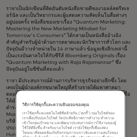
ราจาเป็นนักเขียนที่ติดอันดับหนังสือขายดีของวอลล์สตรีทเจ
อร์นัล และเป็นวิทยากรและผู้แสดงความคิดเห็นในสื่อต่างๆ
อยู่บ่อยครั้ง หนังสือของเขาเรื่อง “Quantum Marketing:
Mastering the New Marketing Mindset for
Tomorrow's Consumers” ได้กลายเป็นหนังสืออ้างอิง
สำคัญสำหรับผู้นำด้านการตลาดและนักวิชาการทั่วโลก และ
ปัจจุบันมีวางจำหน่ายใน 14 ภาษาแล้ว ข้อมูลเชิงลึกเหล่านี้
เป็นแรงบันดาลใจให้กับซีรีส์ Bloomberg Originals เรื่อง
“Quantum Marketing with Raja Rajamannar” ซึ่ง
ปัจจุบันอยู่ในซีซั่นที่สองแล้ว
ราจา มีประสบการณ์ด้านการบริหารธุรกิจอย่างลึกซึ้ง โดย
เคยเป็นผู้นำองค์กรขนาดใหญ่ที่สร้างรายได้มหาศาลมา
ตลอดอาชีพการงานของเขา สิ่งนี้ได้วางรากฐานที่สำคัญเพื่อ
ให้มั่นใจว่าการตลาดเป็นตัวเร่งการเติบโต ก่อนหน้านี้ เขา
วิธีการใช้คุกกี้และความยินยอมของคุณ
ดำรงตำแหน่งประธานผู้ก่อตั้งฝ่ายดูแลสุขภาพของ
เราใช้คุกกี้และเทคโนโลยีที่คล้ายกัน ('คุกกี้') บนเว็บไซต์ของ
Mastercard, ประธานเจ้าหน้าที่ฝ่ายการเปลี่ยนแปลงของ
เราเพื่อปรับปรุงเว็บไซต์ วัดประสิทธิภาพการทำงาน ทำความ
บริษัทประกันสุขภาพ Elevance (เดิมคือ Anthem) และ
เข้าใจกลุ่มเป้าหมาย และพัฒนาประสบการณ์การใช้งานของผู้
ประธานเจ้าหน้าที่ฝ่ายนวัตกรรมและการตลาดของ
ใช้ให้ดียิ่งขึ้น สำหรับบางเว็บไซต์ เรายังใช้คุกกี้เพื่อแสดง
โฆษณาที่สอดคล้องกับกิจกรรมการเบราวซ์และความสนใจของ
Humana เขาดำรงตำแหน่งผู้บริหารระดับสูงในบริษัท