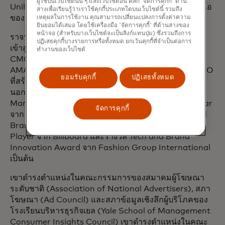
ผู้ใช้บนเว็บไซต์นั้น ๆ และเว็บไซต์อื่น คลิก 'จัดการคุกกี้' ด้าน
Unilever และ Citibank รวมถึงตำแหน่งประธานและซีอีโอ
ล่างเพื่อเรียนรู้ว่าเราใช้คุกกี้ประเภทใดบนเว็บไซต์นี้ รวมถึง
ของ Diners Club North America
เหตุผลในการใช้งาน คุณสามารถเปลี่ยนแปลงการตั้งค่าความ
ยินยอมได้เสมอ โดยใช้เครื่องมือ 'จัดการคุกกี้' ที่ด้านล่างของ
หน้าจอ (สำหรับบางเว็บไซต์จะเป็นลิงก์แทนปุ่ม) ซึ่งรวมถึงการ
ราจาได้รับการยกย่องให้เป็นหนึ่งในผู้ที่ได้รับการบรรจุชื่อ
ปฏิเสธคุกกี้บางรายการหรือทั้งหมด ยกเว้นคุกกี้ที่จำเป็นต่อการ
เข้าสู่หอเกียรติยศด้านการโฆษณาของ AAF, หอเกียรติยศ
ทำงานของเว็บไซต์
CMO ของ Forbes และหอเกียรติยศด้านการตลาดของ
AMA นอกจากนี้เขายังได้รับการยอมรับว่าเป็นหนึ่งใน CMO
ยอมรับคุกกี้
ปฏิเสธทั้งหมด
ที่สร้างสรรค์ที่สุดของ Business Insider ถึงเจ็ดครั้ง
นอกจากนี้ เขายังได้รับรางวัลมากมาย อาทิ WFA Global
Marketer of the Year, Advertising Person of the Year
จัดการคุกกี้
จาก Ad Club of New York, Brand Genius และ Grand
Brand Genius จาก Adweek, Top Branding Power
Player จาก Billboard และรางวัล Tech and Brand
Innovation Award จาก Fashion Group International
เป็นต้น
เขาดำรงตำแหน่งในคณะกรรมการของสมาคมผู้โฆษณา
ระดับชาติ (Association of National Advertisers), สภา
โฆษณา (Ad Council) และสภาข้อมูลเชิงลึกผู้บริโภคของ
โรงเรียนบริหารธุรกิจเยล (Yale School of Management
Consumer Insights Council) เขาดำรงตำแหน่งในคณะ