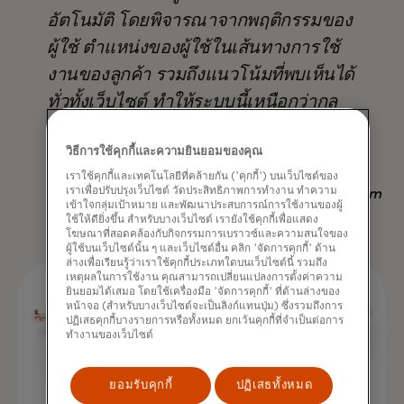
อัตโนมัติ โดยพิจารณาจากพฤติกรรมของ
ผู้ใช้ ตำแหน่งของผู้ใช้ในเส้นทางการใช้
งานของลูกค้า รวมถึงแนวโน้มที่พบเห็นได้
ทั่วทั้งเว็บไซต์ ทำให้ระบบนี้เหนือกว่ากล
ยุทธ์อื่นๆ ที่มีอยู่ ไม่เพียงแต่ในแง่ของ
วิธีการใช้คุกกี้และความยินยอมของคุณ
ผลลัพธ์ แต่ยังช่วยประหยัดเวลาอีกด้วย
เราใช้คุกกี้และเทคโนโลยีที่คล้ายกัน ('คุกกี้') บนเว็บไซต์ของ
เราเพื่อปรับปรุงเว็บไซต์ วัดประสิทธิภาพการทำงาน ทำความ
Nadav Yekutiel, Head of Data, GlassesUSA.com
เข้าใจกลุ่มเป้าหมาย และพัฒนาประสบการณ์การใช้งานของผู้
ใช้ให้ดียิ่งขึ้น สำหรับบางเว็บไซต์ เรายังใช้คุกกี้เพื่อแสดง
โฆษณาที่สอดคล้องกับกิจกรรมการเบราวซ์และความสนใจของ
ผู้ใช้บนเว็บไซต์นั้น ๆ และเว็บไซต์อื่น คลิก 'จัดการคุกกี้' ด้าน
ล่างเพื่อเรียนรู้ว่าเราใช้คุกกี้ประเภทใดบนเว็บไซต์นี้ รวมถึง
เหตุผลในการใช้งาน คุณสามารถเปลี่ยนแปลงการตั้งค่าความ
ยินยอมได้เสมอ โดยใช้เครื่องมือ 'จัดการคุกกี้' ที่ด้านล่างของ
หน้าจอ (สำหรับบางเว็บไซต์จะเป็นลิงก์แทนปุ่ม) ซึ่งรวมถึงการ
ปฏิเสธคุกกี้บางรายการหรือทั้งหมด ยกเว้นคุกกี้ที่จำเป็นต่อการ
ทำงานของเว็บไซต์
ยอมรับคุกกี้
ปฏิเสธทั้งหมด