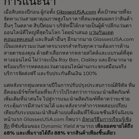
การแนะนำ
เมื่อสิบสองปีก่อน ผู้ก่อตั้ง
GlassesUSA.com
ตั้งเป้าหมายที่จะ
จัดหาแว่นสายตาคุณภาพสูงในราคาที่สมเหตุสมผลกว่าสินค้า
อื่นๆ ในตลาด สิบปีต่อมา บริษัทนี้ได้กลายเป็นผู้ค้าปลีกแว่นตา
ออนไลน์ที่ใหญ่ที่สุดในโลก โดยนำเสนอ
แว่นกันแดด
คอนแทคเลนส์
และสินค้าอื่นๆ อีกมากมาย GlassesUSA.com
เป็นแหล่งรวมแว่นตาครบวงจรสำหรับทุกความต้องการด้าน
สายตาของคุณ ด้วยตัวเลือกหลากหลายสไตล์และแบรนด์ที่สุด
ทางออนไลน์ ไม่ว่าจะเป็น Ray Ban, Oakley และอีกมากมาย
พร้อมบริการทดลองแว่นตาออนไลน์ผ่านกระจกเสมือนจริง
บริการจัดส่งฟรี และรับประกันคืนเงิน 100%
แต่หลังจากทุ่มเทหลายปีในการปรับปรุงประสบการณ์ดิจิทัล ทีม
อีคอมเมิร์ซก็พร้อมที่จะก้าวไปไกลกว่าการแนะนำผลิตภัณฑ์
เพิ่มเติมที่น่าสนใจ ไปสู่การแนะนำผลิตภัณฑ์ที่คาดว่าจะช่วย
กระตุ้นการมีส่วนร่วมได้ และหลังจากทำการทดสอบเปรียบ
เทียบกับระบบแนะนำสินค้าแบบดั้งเดิมที่ใช้แมชชีนเลิร์นนิงบน
หน้าแรก GlassesUSA.com ก็พบว่า
อัลกอริธึมการเรียนรู้เชิง
ลึก
ที่ซับซ้อนของ Dynamic Yield สามารถ
เพิ่มยอดขายได้ถึง
68% และเพิ่มรายได้ถึง 88% จากสินค้าเพียงชิ้นเดียว