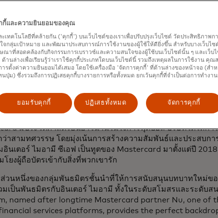
คุกกี้และความยินยอมของคุณ
และเทคโนโลยีที่คล้ายกัน ('คุกกี้') บนเว็บไซต์ของเราเพื่อปรับปรุงเว็บไซต์ วัดประสิทธิภา
กลุ่มเป้าหมาย และพัฒนาประสบการณ์การใช้งานของผู้ใช้ให้ดียิ่งขึ้น สำหรับบางเว็บไซต์ เ
ตบอลอินเตอร์ ไมอามี ซีเอฟ ประกาศความร่วมมือกับ Mastercard ใ
ษณาที่สอดคล้องกับกิจกรรมการเบราวซ์และความสนใจของผู้ใช้บนเว็บไซต์นั้น ๆ และเว็บไซต
ทคโนโลยีระดับโลกแห่งนี้เป็นพันธมิตรด้านบริการชำระเงินแต่เพียงผ
้' ด้านล่างเพื่อเรียนรู้ว่าเราใช้คุกกี้ประเภทใดบนเว็บไซต์นี้ รวมถึงเหตุผลในการใช้งาน คุ
ารตั้งค่าความยินยอมได้เสมอ โดยใช้เครื่องมือ 'จัดการคุกกี้' ที่ด้านล่างของหน้าจอ (สำห
เอฟ และเป็นพันธมิตรอย่างเป็นทางการของสโมสรและสนามนู สเตเ
ทนปุ่ม) ซึ่งรวมถึงการปฏิเสธคุกกี้บางรายการหรือทั้งหมด ยกเว้นคุกกี้ที่จำเป็นต่อการทำงา
มมือนี้เป็นการผนึกกำลังของสองแบรนด์ที่เป็นที่ยอมรับในระดับโ
งมั่นร่วมกันในด้านนวัตกรรม การเชื่อมต่อ และการมอบประสบการณ์
ยอมรับคุกกี้
ปฏิเสธทั้งหมด
จัดการคุกกี้
ามร่วมมือครั้งนี้เปิดตัวในช่วงเวลาที่สำคัญสำหรับวงการฟุตบอลท
ard มีประวัติศาสตร์อันยาวนานในวงการฟุตบอล บริษัทได้ให้กา
่าสามทศวรรษ โดยมุ่งเน้นการสร้างความสัมพันธ์และประสบการณ์ท
ีมอินเตอร์ ไมอามี ซีเอฟ เป็นทูตของ Mastercard มาตั้งแต่ปี 2
มโยงผู้ถือบัตรเข้ากับสิ่งที่พวกเขารัก
่วนหนึ่งของกลุ่มพันธมิตรชั้นนำที่ให้การสนับสนุนบทบาทใหม่
ร่วมเป็นพันธมิตรกับอินเตอร์ ไมอามี ทั้งในระดับสโมสรและระดับ
m, named after longtime Mastercard partner Nu, one of th
 financial services platforms, provides the perfect backdrop