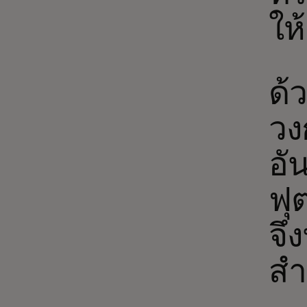
ให
ด้
วง
อั
ฟุ
จึ
สำ