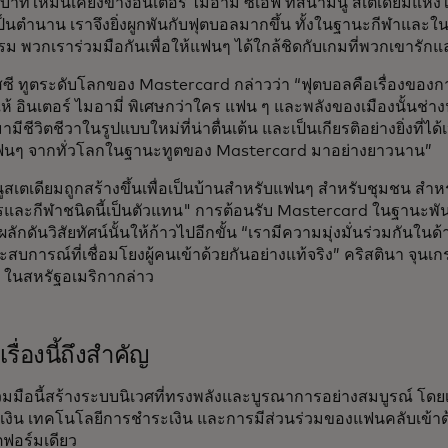
บทบาทใหม่นี้เคียงข้างอินเตอร์ ไมอามี ซีเอฟ ที่สนามนู สเตเดียมแห
้เป็นตำนาน เราจึงยิ่งผูกพันกับฟุตบอลมากขึ้น ทั้งในฐานะกีฬาแ
ม พวกเราร่วมมือกันเพื่อให้แฟนๆ ได้ใกล้ชิดกับเกมที่พวกเขารักแล
สซี ทูตระดับโลกของ Mastercard กล่าวว่า “ฟุตบอลคือเรื่องของการ
ำให้ อินเตอร์ ไมอามี่ พิเศษกว่าใคร แฟน ๆ และพลังของเมืองนั้นช่างน
ามีชีวิตชีวาในรูปแบบใหม่ที่น่าตื่นเต้น และเป็นเกียรติอย่างยิ่งที่ไ
แฟนๆ จากทั่วโลกในฐานะทูตของ Mastercard มาอย่างยาวนาน”
สเตเดียมถูกสร้างขึ้นเพื่อเป็นบ้านสำหรับแฟนๆ สำหรับชุมชน สำหรับท
รและกีฬาชนิดนี้เป็นตัวแทน" การต้อนรับ Mastercard ในฐานะพ
ผลักดันวิสัยทัศน์นั้นให้ก้าวไปอีกขั้น “เรามีความมุ่งมั่นร่วมกัน
สบการณ์ที่เชื่อมโยงผู้คนเข้าด้วยกันอย่างแท้จริง” คริสตินา จุนเกรา
 ในสหรัฐอเมริกากล่าว
รื่องนี้ถึงสำคัญ
มมือนี้สร้างระบบนิเวศที่ทรงพลังและบูรณาการอย่างสมบูรณ์ โดย
งิน เทคโนโลยีการชำระเงิน และการมีส่วนร่วมของแฟนคลับเข้าด้
ฟอร์มเดียว