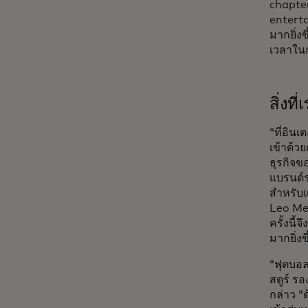
chapter
enterta
มากยิ่ง
เวลาใน
สิ่งที
“ที่อิน
เข้าด้ว
ธุรกิจข
แบรนด์ร
สำหรับแ
Leo Mes
ครั้งนี้
มากยิ่ง
“ฟุตบอ
สตูร์ 
กล่าว “