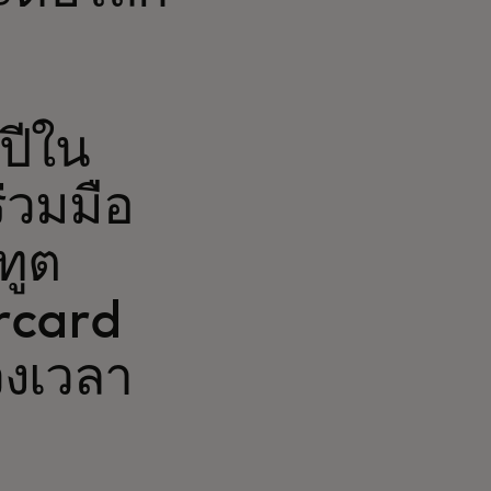
ปีใน
่วมมือ
ทูต
rcard
วงเวลา