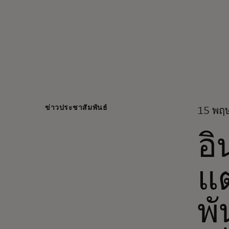
ข่าวประชาสัมพันธ์
15 พฤษ
อิ
แต
พั