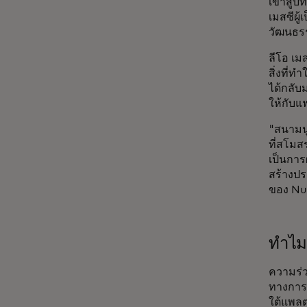
เข้าสู่
เมสซีผู
วัฒนธรร
ลีโอ เม
สิ่งที่ท
ได้กลับม
ให้กับ
"สนามนู
ที่สโมส
เป็นการ
สร้างประ
ของ Nu
ทำไมเ
ความร่ว
ทางการเ
ใต้แพลต