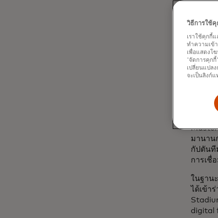
วิธีการใช้
เราใช้คุกกี้
ทำความเข้าใจ
สโมสรฟุ
เพื่อแสดงโฆ
บริษัทเ
'จัดการคุกกี
เปลี่ยนแปลงก
อามี ซี
จะเป็นลิงก์แ
ความร่ว
ความมุ่
แฟนๆ คว
Masterc
มานานกว
กัปตันท
การเชื่อ
ในฐานะส
ได้เข้า
Stadiu
digital