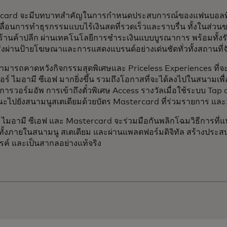
card จะมีบทบาทสำคัญในการกำหนดประสบการณ์ของแฟนบอลที่
ลื่อนการทำธุรกรรมแบบไร้เงินสดที่รวดเร็วและราบรื่น ทั้งในส่วน
ร้านค้าปลีก ผ่านเทคโนโลยีการชำระเงินแบบบูรณาการ พร้อมทั้งร
่งผ่านป้ายโฆษณาและการแสดงแบรนด์อย่างเด่นชัดทั่วทั้งสถานที่
มารถคาดหวังกิจกรรมสุดพิเศษและ Priceless Experiences ที่จ
ตอร์ ไมอามี ซีเอฟ มากยิ่งขึ้น รวมถึงโอกาสที่จะได้ลงไปในสนามเพื่อ
การวอร์มอัพ การเข้าถึงตั๋วพิเศษ Access รางวัลเมื่อใช้ระบบ T
ไปยังสนามนูสเตเดียมด้วยบัตร Mastercard ที่ร่วมรายการ และ
์ ไมอามี ซีเอฟ และ Mastercard จะร่วมมือกันพลิกโฉมวิธีการที่แฟ
ั้งภายในสนามนู สเตเดียม และผ่านแพลตฟอร์มดิจิทัล สร้างประสบก
รค์ และเป็นสากลอย่างแท้จริง