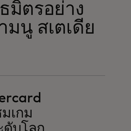
นธมิตรอย่าง
มนู สเตเดีย
tercard
ชมเกม
ระดับโลก