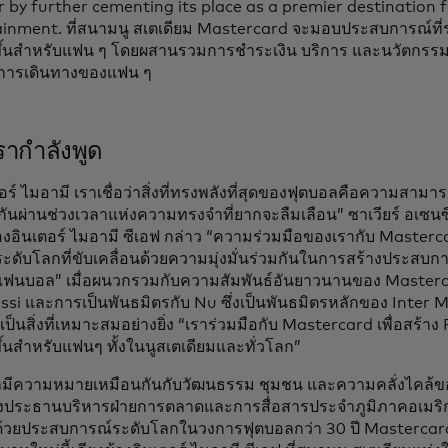
 by further cementing its place as a premier destination 
inment. ที่สนามนู สเตเดียม Mastercard จะมอบประสบการณ์ที่รา
ขึ้นสำหรับแฟน ๆ โดยผสานรวมการชำระเงิน บริการ และนวัตกรรม เ
การเดินทางของแฟน ๆ
่เรากำลังพูด
เตอร์ ไมอามี เราเชื่อว่าสิ่งที่ทรงพลังที่สุดของฟุตบอลคือความสาม
ยกันผ่านช่วงเวลาแห่งความทรงจำที่ยากจะลืมเลือน” ซาเวียร์ อเซนซ
องอินเตอร์ ไมอามี ซีเอฟ กล่าว “ความร่วมมือของเรากับ Master
ะดับโลกที่ขับเคลื่อนด้วยความมุ่งมั่นร่วมกันในการสร้างประสบก
ฟนบอล” เมื่อผนวกรวมกับความสัมพันธ์อันยาวนานของ Mastercar
si และการเป็นพันธมิตรกับ Nu ซึ่งเป็นพันธมิตรหลักของ Inter 
จึงเป็นสิ่งที่เหมาะสมอย่างยิ่ง “เราร่วมมือกับ Mastercard เพื่อสร
ขึ้นสำหรับแฟนๆ ทั้งในนูสเตเดียมและทั่วโลก”
ลมีความหมายเหมือนกันกับวัฒนธรรม ชุมชน และความคลั่งไคล้ข
รองประธานบริหารฝ่ายการตลาดและการสื่อสารประจำภูมิภาคอเมร
ด้วยประสบการณ์ระดับโลกในวงการฟุตบอลกว่า 30 ปี Mastercard รู้