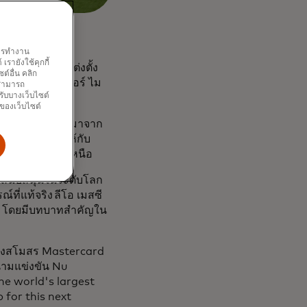
พการทำงาน
รายังใช้คุกกี้
นวันนี้ โดยแต่งตั้ง
์อื่น คลิก
ู้เดียวของอินเตอร์ ไม
ณสามารถ
รับบางเว็บไซต์
ดียม
นของเว็บไซต์
ลก โดยมีพื้นฐานมาจาก
ที่เหนือกว่าให้กับ
ั่วทวีปอเมริกาเหนือ
รสนับสนุนในระดับโลก
ี่แท้จริง ลีโอ เมสซี
018 โดยมีบทบาทสำคัญใน
ของสโมสร Mastercard
สนามแข่งขัน Nu
e world's largest
 for this next