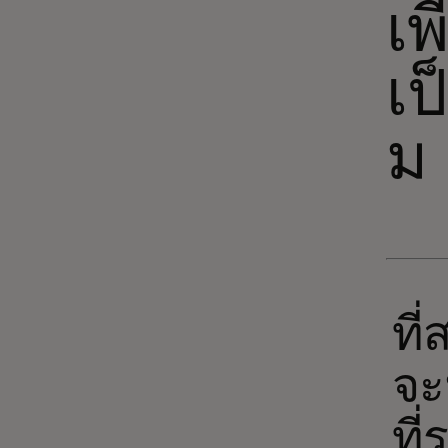
เพ
เป
ม
ที
จะ
ที