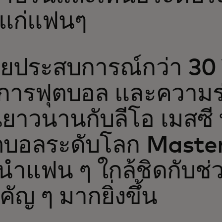
้แก่แฟนๆ
วยประสบการณ์กว่า 30 
การฟุตบอล และความร
นยาวนานกับลีโอ เมสซี 
ตบอลระดับโลก Maste
งนำแฟน ๆ ใกล้ชิดกับช่
คัญ ๆ มากยิ่งขึ้น