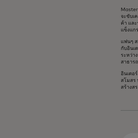
Master
จะขับเค
ค้า และ
แข็งแกร
แฟนๆ สา
กับอินเ
ระหว่าง
สาธารณะ
อินเตอร
สโมสร ท
สร้างสร