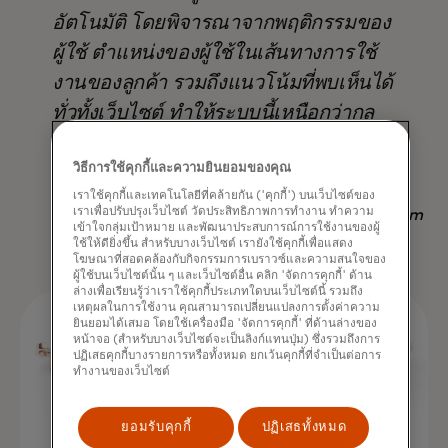
อัตโนมัติ โดยพิจารณาจากพฤติกรรมของ
ผู้ใช้ ตำแหน่งของผู้ใช้ในเส้นทางการใช้
งานของลูกค้า รวมถึงแนวโน้มที่พบเห็นได้
ทั่วทั้งเว็บไซต์ ทำให้ระบบนี้เหนือกว่ากล
ยุทธ์อื่นๆ ที่มีอยู่ ไม่เพียงแต่ในแง่ของ
วิธีการใช้คุกกี้และความยินยอมของคุณ
ผลลัพธ์ แต่ยังช่วยประหยัดเวลาอีกด้วย
เราใช้คุกกี้และเทคโนโลยีที่คล้ายกัน ('คุกกี้') บนเว็บไซต์ของ
เราเพื่อปรับปรุงเว็บไซต์ วัดประสิทธิภาพการทำงาน ทำความ
Nadav Yekutiel, Head of Data, GlassesUSA.com
เข้าใจกลุ่มเป้าหมาย และพัฒนาประสบการณ์การใช้งานของผู้
ใช้ให้ดียิ่งขึ้น สำหรับบางเว็บไซต์ เรายังใช้คุกกี้เพื่อแสดง
โฆษณาที่สอดคล้องกับกิจกรรมการเบราวซ์และความสนใจของ
ผู้ใช้บนเว็บไซต์นั้น ๆ และเว็บไซต์อื่น คลิก 'จัดการคุกกี้' ด้าน
ล่างเพื่อเรียนรู้ว่าเราใช้คุกกี้ประเภทใดบนเว็บไซต์นี้ รวมถึง
เหตุผลในการใช้งาน คุณสามารถเปลี่ยนแปลงการตั้งค่าความ
ยินยอมได้เสมอ โดยใช้เครื่องมือ 'จัดการคุกกี้' ที่ด้านล่างของ
หน้าจอ (สำหรับบางเว็บไซต์จะเป็นลิงก์แทนปุ่ม) ซึ่งรวมถึงการ
ปฏิเสธคุกกี้บางรายการหรือทั้งหมด ยกเว้นคุกกี้ที่จำเป็นต่อการ
ทำงานของเว็บไซต์
ยอมรับคุกกี้
ปฏิเสธทั้งหมด