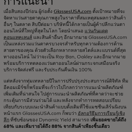
การแนะนำ
เมื่อสิบสองปีก่อน ผู้ก่อตั้ง
GlassesUSA.com
ตั้งเป้าหมายที่จะ
จัดหาแว่นสายตาคุณภาพสูงในราคาที่สมเหตุสมผลกว่าสินค้า
อื่นๆ ในตลาด สิบปีต่อมา บริษัทนี้ได้กลายเป็นผู้ค้าปลีกแว่นตา
ออนไลน์ที่ใหญ่ที่สุดในโลก โดยนำเสนอ
แว่นกันแดด
คอนแทคเลนส์
และสินค้าอื่นๆ อีกมากมาย GlassesUSA.com
เป็นแหล่งรวมแว่นตาครบวงจรสำหรับทุกความต้องการด้าน
สายตาของคุณ ด้วยตัวเลือกหลากหลายสไตล์และแบรนด์ที่สุด
ทางออนไลน์ ไม่ว่าจะเป็น Ray Ban, Oakley และอีกมากมาย
พร้อมบริการทดลองแว่นตาออนไลน์ผ่านกระจกเสมือนจริง
บริการจัดส่งฟรี และรับประกันคืนเงิน 100%
แต่หลังจากทุ่มเทหลายปีในการปรับปรุงประสบการณ์ดิจิทัล ทีม
อีคอมเมิร์ซก็พร้อมที่จะก้าวไปไกลกว่าการแนะนำผลิตภัณฑ์
เพิ่มเติมที่น่าสนใจ ไปสู่การแนะนำผลิตภัณฑ์ที่คาดว่าจะช่วย
กระตุ้นการมีส่วนร่วมได้ และหลังจากทำการทดสอบเปรียบ
เทียบกับระบบแนะนำสินค้าแบบดั้งเดิมที่ใช้แมชชีนเลิร์นนิงบน
หน้าแรก GlassesUSA.com ก็พบว่า
อัลกอริธึมการเรียนรู้เชิง
ลึก
ที่ซับซ้อนของ Dynamic Yield สามารถ
เพิ่มยอดขายได้ถึง
68% และเพิ่มรายได้ถึง 88% จากสินค้าเพียงชิ้นเดียว