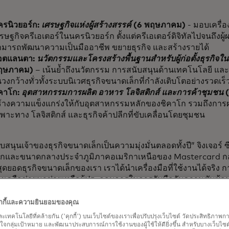
ครนิวยอร์ก:
เศรษฐกิจแห่งผู้สร้างสรรค์
(6 พฤษภาคม)
- มอบเครื่อง
รษฐกิจครีเอเตอร์ในนครนิวยอร์ก ตั้งแต่ครีเอเตอร์ดิจิทัลไปจนถึงผู้
ามารถพัฒนาความเป็นมืออาชีพ ขยายธุรกิจ และสร้างรายได้
อตแลนตา:
นวัตกรรมและโครงสร้างพื้นฐานสำหรับผู้ก่อตั้งธุรกิจใน
ฤษภาคม)
– เน้นย้ำถึงนวัตกรรม การสนับสนุนด้านเทคโนโลยี แล
วงกว้างทั่วทั้งระบบนิเวศธุรกิจขนาดเล็กที่กำลังเติบโตอย่างรวด
ิคาโก:
อุตสาหกรรมการผลิต อาหาร โลจิสติกส์ และการค้าชุมชน
(
้างความแข็งแกร่งให้กับอุตสาหกรรมหลักของชิคาโก รวมถึงการผ
พาะทาง โลจิสติกส์ และธุรกิจค้าปลีกที่ขับเคลื่อนโดยชุมชน
สนุนเจ้าของธุรกิจขนาดเล็กเป็นความมุ่งมั่นตลอดทั้งปี” จิงเจอร์ ซี
็กและขนาดกลางประจำภูมิภาคอเมริกาเหนือของ Mastercard กล
ุดยอดธุรกิจขนาดเล็กของเรา เราได้นำเครื่องมือที่ใช้งานได้จริง
งเครือข่ายมาช่วยเหลือผู้ประกอบการในการรับมือกับความซับซ้
น และช่วยให้พวกเขาสร้างธุรกิจตามวิสัยทัศน์ที่ตั้งไว้ได้อย่างต่อเน
คุกกี้และความยินยอมของคุณ
ร่วมจะได้ฟังการบรรยายจากวิทยากรผู้เชี่ยวชาญ แลกเปลี่ยนความคิด
และเทคโนโลยีที่คล้ายกัน ('คุกกี้') บนเว็บไซต์ของเราเพื่อปรับปรุงเว็บไซต์ วัดประสิทธิภา
กิจกรรมสาธิตการใช้งานเครื่องมือต่างๆ ที่จะช่วยปรับปรุงการดำ
กลุ่มเป้าหมาย และพัฒนาประสบการณ์การใช้งานของผู้ใช้ให้ดียิ่งขึ้น สำหรับบางเว็บไซต์ เ