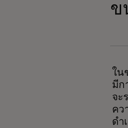
ข
ในช
มีก
จะร
ควา
ดำเ