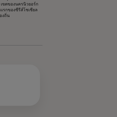
 5 เขตของนครนิวยอร์ก
แรกของซีรีส์โซเชียล
งถิ่น