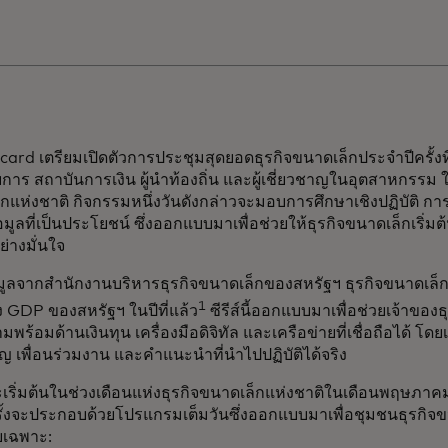
ard เตรียมเปิดตัวการประชุมสุดยอดธุรกิจขนาดเล็กประจำปีครั้งที่
าร สถาบันการเงิน ผู้นำท้องถิ่น และผู้เชี่ยวชาญในอุตสาหกรรม ใ
กแห่งชาติ กิจกรรมหนึ่งวันดังกล่าวจะมอบการศึกษาเชิงปฏิบัติ ก
อมูลที่เป็นประโยชน์ ซึ่งออกแบบมาเพื่อช่วยให้ธุรกิจขนาดเล็กเริ่ม
ย่างมั่นใจ
ูลจากสำนักงานบริหารธุรกิจขนาดเล็กของสหรัฐฯ ธุรกิจขนาดเล็กสร
1
ง GDP ของสหรัฐฯ ในปีที่แล้ว
ซีรีส์นี้ออกแบบมาเพื่อช่วยเจ้าของธ
พร้อมด้านเงินทุน เครื่องมือดิจิทัล และเครือข่ายที่เชื่อถือได้ โดย
าญ เพื่อนร่วมงาน และคำแนะนำที่นำไปปฏิบัติได้จริง
ี้จะเริ่มต้นในช่วงเดือนแห่งธุรกิจขนาดเล็กแห่งชาติในเดือนพฤษภ
ั้งจะประกอบด้วยโปรแกรมเต็มวันซึ่งออกแบบมาเพื่อชุมชนธุรกิจข
เฉพาะ: