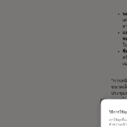
น
เศ
ส
แ
พ
ใน
ช
สร
เฉ
“การสนับ
ขนาดเล
ประชุมส
การสร้า
ดำเนินงา
วิธีการใช้
ผู้เข้า
เราใช้คุกกี้
และร่วม
ทำความเข้าใจ