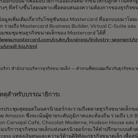
ารออกแบบมาเพื่อมอบวิธีการออมเงินที่มากขึ้นให้กับลูกค้าในสหรั
ต่างๆ ที่สร้างขึ้นโดยเฉพาะเพื่อตอบสนองความต้องการของธุรกิจขน
้อมูลเพิ่มเติมเกี่ยวกับโซลูชันของ Mastercard ที่ออกแบบมาโดย
ก รวมถึง Mastercard Business Builder, Virtual C-Suite และ
่ยมชมชุมชนธุรกิจขนาดเล็กของ Mastercard ได้ที่
//www.mastercard.com/us/en/business/industry-segment/s
s/small-biz.html
มริกา สำนักงานบริหารธุรกิจขนาดเล็ก — คำถามที่พบบ่อยเกี่ยวกับธุรกิจขนาด
หตุสำหรับบรรณาธิการ:
ารประชุมสุดยอดในนครนิวยอร์กจะรวมถึงตลาดธุรกิจขนาดเล็กของ
ย Amazon ซึ่งจะเน้นผู้ขายระดับภูมิภาคและท้องถิ่น รวมถึง Lit
on Carvajal Café, Chocolat Moderne, Hudson House และ P
มบริการธุรกิจขนาดเล็กแห่งนครนิวยอร์กจะให้คำปรึกษาแบบตัวต่อ
cess แหล่งเงินทุนและความรู้ด้านดิจิทัลแก่ธุรกิจขนาดเล็ก เพื่อ