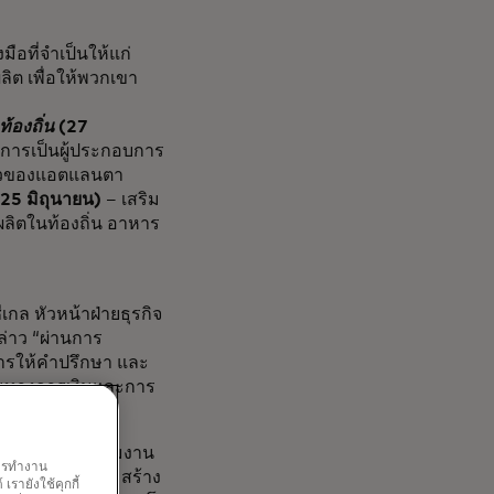
มือที่จำเป็นให้แก่
ผลิต เพื่อให้พวกเขา
ท้องถิ่น
(27
ะการเป็นผู้ประกอบการ
เร็วของแอตแลนตา
25 มิถุนายน)
– เสริม
ลิตในท้องถิ่น อาหาร
เกล หัวหน้าฝ่ายธุรกิจ
่าว “ผ่านการ
 การให้คำปรึกษา และ
อนทางการเงินและการ
ื่อง”
เห็นกับเพื่อนร่วมงาน
พการทำงาน
เนินงานและเสริมสร้าง
รายังใช้คุกกี้