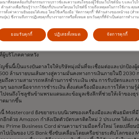
ความเข้าใจด้านการเงินให้แข็งแกร่งยิ่งขึ้น ซีรีส์นี้จะขยายไปยั
ษณาที่สอดคล้องกับกิจกรรมการเบราวซ์และความสนใจของผู้ใช้บนเว็บไซต์นั้น ๆ และเว็บไซต
้' ด้านล่างเพื่อเรียนรู้ว่าเราใช้คุกกี้ประเภทใดบนเว็บไซต์นี้ รวมถึงเหตุผลในการใช้งาน คุ
วมถึงเมืองอื่นๆ ในช่วงปลายปีนี้
ารตั้งค่าความยินยอมได้เสมอ โดยใช้เครื่องมือ 'จัดการคุกกี้' ที่ด้านล่างของหน้าจอ (สำห
ทนปุ่ม) ซึ่งรวมถึงการปฏิเสธคุกกี้บางรายการหรือทั้งหมด ยกเว้นคุกกี้ที่จำเป็นต่อการทำงา
ุกประเภทต่างเผชิญกับความคาดหวังที่สูงขึ้นสำหรับประสบการณ์กา
ิทัลเป็นหลัก รวมถึงแรงกดดันด้านการแข่งขันใหม่ๆ ในเรื่อง Acces
นินงาน และการบริหารจัดการกระแสเงินสด ธุรกิจขนาดเล็กและผู
ยอมรับคุกกี้
ปฏิเสธทั้งหมด
จัดการคุกกี้
 Mastercard ร่วมมือกับรัฐบาล ธนาคาร บริษัทฟินเทค และองค์กรช
รค์โซลูชันที่จะช่วยให้ธุรกิจดำเนินงาน เติบโต และประสบความสำเ
ที่ผู้บริโภคคาดหวัง
ญชิ้นนี้เป็นแรงบันดาลใจให้บริษัทมุ่งมั่นที่จะเชื่อมต่อและปกป้องผ
00 ล้านรายบนเส้นทางสู่ความมั่นคงทางการเงินภายในปี 2030 ก
ุมถึงความสามารถหลักด้านการชำระเงิน เช่น การรับบัตรและการ
ื่นๆ นอกเหนือจากการชำระเงิน ตั้งแต่เครื่องมือและการให้ความร
 ไปจนถึงโซลูชันข้ามพรมแดนและข้อมูลเชิงลึกที่ช่วยให้เจ้าของธุรก
ดมากขึ้น
ี้ Mastercard ยังขยายระบบนิเวศของเครื่องมือและพันธมิตรที่มีใ
กอีกด้วย Amazon กำลังเปิดตัวบัตรเครดิตใหม่ 2 ประเภท ได้แก่
ะ Prime Business Card ผ่านความร่วมมือครั้งใหม่ โดยเปลี่ยนบั
กไปเป็นของ US Bank ซึ่งขับเคลื่อนโดยเครือข่ายระดับโลกของ Ma