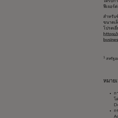
ได้รับก
ฟีเจอร์
สำหรับข
ขนาดเล็
โปรดเยี
https:
busines
1
สหรัฐอเ
หมายเ
ก
โด
D
กร
Ac