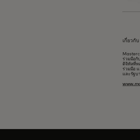
เกี่ยวก
Masterca
ร่วมมือกั
ดิจิทัลท
ร่วมมือ แ
และรัฐบ
www.ma