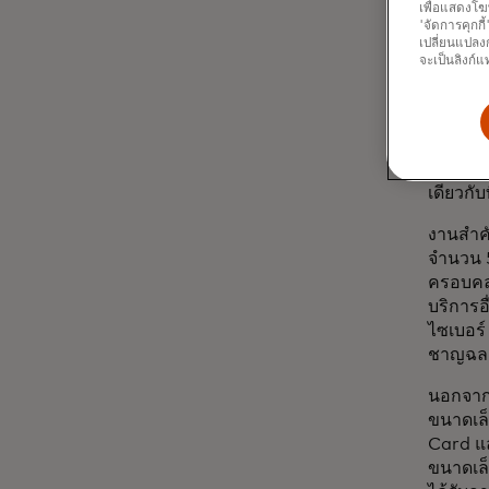
ความรู้
เพื่อแสดงโฆ
'จัดการคุกกี
และอาจร
เปลี่ยนแปลงก
จะเป็นลิงก์แ
ธุรกิจท
เน้นดิจ
การดำเ
ต่างกัน
สร้างสร
เดียวกับ
งานสำคั
จำนวน 5
ครอบคล
บริการอ
ไซเบอร์
ชาญฉลา
นอกจากน
ขนาดเล็
Card แล
ขนาดเล็