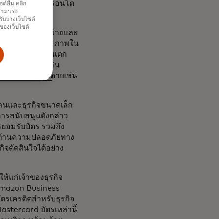
งซานฟรานซิสโก โตรอนโต
์อื่น คลิก
ณสามารถ
รับบางเว็บไซต์
นของเว็บไซต์
รใช้งานที่เรียบง่ายและ
s เงินทุน ประสิทธิภาพใน
้ประกอบการก็ไม่แตก
ุมชน เพื่อร่วมกัน
ร็จได้อย่างง่ายดายเช่น
ู้คนและธุรกิจขนาดเล็ก
ารสนับสนุนดังกล่าว
ยอมรับบัตร รวมถึง
ู้ด้านความปลอดภัยทาง
ิจตัดสินใจได้อย่าง
ห้แก่เจ้าของธุรกิจ
 Amazon Business
ตรเครดิตสำหรับธุรกิจ
stercard บัตรเหล่านี้