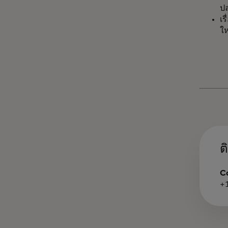
ปล
เร
ให
ต
C
+