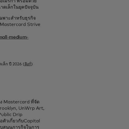
ฐอเมริกา พร้อมด้วย
าดเล็กในยุคปัจจุบัน
เฉพาะสำหรับธุรกิจ
 Mastercard Strive
mall-medium-
เล็ก ปี 2026 (
ลิงก์
)
 Mastercard ที่จัด
 Brooklyn, UnWrp Art,
ublic Drip
ตัวเกี่ยวกับCapital
สนับสนุนภารกิจในการ