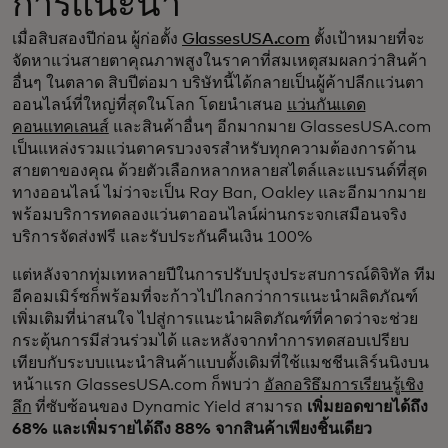
การแนะนำ
เมื่อสิบสองปีก่อน ผู้ก่อตั้ง
GlassesUSA.com
ตั้งเป้าหมายที่จะ
จัดหาแว่นสายตาคุณภาพสูงในราคาที่สมเหตุสมผลกว่าสินค้า
อื่นๆ ในตลาด สิบปีต่อมา บริษัทนี้ได้กลายเป็นผู้ค้าปลีกแว่นตา
ออนไลน์ที่ใหญ่ที่สุดในโลก โดยนำเสนอ
แว่นกันแดด
คอนแทคเลนส์
และสินค้าอื่นๆ อีกมากมาย GlassesUSA.com
เป็นแหล่งรวมแว่นตาครบวงจรสำหรับทุกความต้องการด้าน
สายตาของคุณ ด้วยตัวเลือกหลากหลายสไตล์และแบรนด์ที่สุด
ทางออนไลน์ ไม่ว่าจะเป็น Ray Ban, Oakley และอีกมากมาย
พร้อมบริการทดลองแว่นตาออนไลน์ผ่านกระจกเสมือนจริง
บริการจัดส่งฟรี และรับประกันคืนเงิน 100%
แต่หลังจากทุ่มเทหลายปีในการปรับปรุงประสบการณ์ดิจิทัล ทีม
อีคอมเมิร์ซก็พร้อมที่จะก้าวไปไกลกว่าการแนะนำผลิตภัณฑ์
เพิ่มเติมที่น่าสนใจ ไปสู่การแนะนำผลิตภัณฑ์ที่คาดว่าจะช่วย
กระตุ้นการมีส่วนร่วมได้ และหลังจากทำการทดสอบเปรียบ
เทียบกับระบบแนะนำสินค้าแบบดั้งเดิมที่ใช้แมชชีนเลิร์นนิงบน
หน้าแรก GlassesUSA.com ก็พบว่า
อัลกอริธึมการเรียนรู้เชิง
ลึก
ที่ซับซ้อนของ Dynamic Yield สามารถ
เพิ่มยอดขายได้ถึง
68% และเพิ่มรายได้ถึง 88% จากสินค้าเพียงชิ้นเดียว