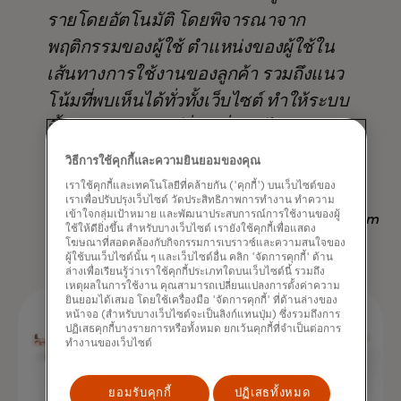
รายโดยอัตโนมัติ โดยพิจารณาจาก
พฤติกรรมของผู้ใช้ ตำแหน่งของผู้ใช้ใน
เส้นทางการใช้งานของลูกค้า รวมถึงแนว
โน้มที่พบเห็นได้ทั่วทั้งเว็บไซต์ ทำให้ระบบ
นี้เหนือกว่ากลยุทธ์อื่นๆ ที่มีอยู่ ไม่เพียงแต่
ในแง่ของผลลัพธ์ แต่ยังช่วยประหยัดเวลา
วิธีการใช้คุกกี้และความยินยอมของคุณ
อีกด้วย
เราใช้คุกกี้และเทคโนโลยีที่คล้ายกัน ('คุกกี้') บนเว็บไซต์ของ
เราเพื่อปรับปรุงเว็บไซต์ วัดประสิทธิภาพการทำงาน ทำความ
เข้าใจกลุ่มเป้าหมาย และพัฒนาประสบการณ์การใช้งานของผู้
Nadav Yekutiel, Head of Data, GlassesUSA.com
ใช้ให้ดียิ่งขึ้น สำหรับบางเว็บไซต์ เรายังใช้คุกกี้เพื่อแสดง
โฆษณาที่สอดคล้องกับกิจกรรมการเบราวซ์และความสนใจของ
ผู้ใช้บนเว็บไซต์นั้น ๆ และเว็บไซต์อื่น คลิก 'จัดการคุกกี้' ด้าน
ล่างเพื่อเรียนรู้ว่าเราใช้คุกกี้ประเภทใดบนเว็บไซต์นี้ รวมถึง
เหตุผลในการใช้งาน คุณสามารถเปลี่ยนแปลงการตั้งค่าความ
ยินยอมได้เสมอ โดยใช้เครื่องมือ 'จัดการคุกกี้' ที่ด้านล่างของ
หน้าจอ (สำหรับบางเว็บไซต์จะเป็นลิงก์แทนปุ่ม) ซึ่งรวมถึงการ
ปฏิเสธคุกกี้บางรายการหรือทั้งหมด ยกเว้นคุกกี้ที่จำเป็นต่อการ
ทำงานของเว็บไซต์
ยอมรับคุกกี้
ปฏิเสธทั้งหมด