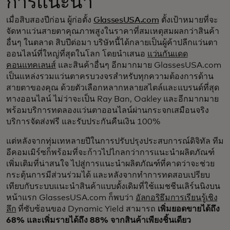
การแนะนำ
เมื่อสิบสองปีก่อน ผู้ก่อตั้ง
GlassesUSA.com
ตั้งเป้าหมายที่จะ
จัดหาแว่นสายตาคุณภาพสูงในราคาที่สมเหตุสมผลกว่าสินค้า
อื่นๆ ในตลาด สิบปีต่อมา บริษัทนี้ได้กลายเป็นผู้ค้าปลีกแว่นตา
ออนไลน์ที่ใหญ่ที่สุดในโลก โดยนำเสนอ
แว่นกันแดด
คอนแทคเลนส์
และสินค้าอื่นๆ อีกมากมาย GlassesUSA.com
เป็นแหล่งรวมแว่นตาครบวงจรสำหรับทุกความต้องการด้าน
สายตาของคุณ ด้วยตัวเลือกหลากหลายสไตล์และแบรนด์ที่สุด
ทางออนไลน์ ไม่ว่าจะเป็น Ray Ban, Oakley และอีกมากมาย
พร้อมบริการทดลองแว่นตาออนไลน์ผ่านกระจกเสมือนจริง
บริการจัดส่งฟรี และรับประกันคืนเงิน 100%
แต่หลังจากทุ่มเทหลายปีในการปรับปรุงประสบการณ์ดิจิทัล ทีม
อีคอมเมิร์ซก็พร้อมที่จะก้าวไปไกลกว่าการแนะนำผลิตภัณฑ์
เพิ่มเติมที่น่าสนใจ ไปสู่การแนะนำผลิตภัณฑ์ที่คาดว่าจะช่วย
กระตุ้นการมีส่วนร่วมได้ และหลังจากทำการทดสอบเปรียบ
เทียบกับระบบแนะนำสินค้าแบบดั้งเดิมที่ใช้แมชชีนเลิร์นนิงบน
หน้าแรก GlassesUSA.com ก็พบว่า
อัลกอริธึมการเรียนรู้เชิง
ลึก
ที่ซับซ้อนของ Dynamic Yield สามารถ
เพิ่มยอดขายได้ถึง
68% และเพิ่มรายได้ถึง 88% จากสินค้าเพียงชิ้นเดียว