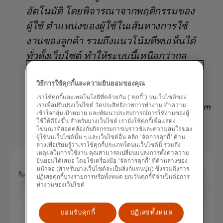
อัตโนมัติ โดยพิจารณาจากพฤติกรรมของ
ผู้ใช้ ตำแหน่งของผู้ใช้ในเส้นทางการใช้
งานของลูกค้า รวมถึงแนวโน้มที่พบเห็นได้
ทั่วทั้งเว็บไซต์ ทำให้ระบบนี้เหนือกว่ากล
ยุทธ์อื่นๆ ที่มีอยู่ ไม่เพียงแต่ในแง่ของ
วิธีการใช้คุกกี้และความยินยอมของคุณ
ผลลัพธ์ แต่ยังช่วยประหยัดเวลาอีกด้วย
เราใช้คุกกี้และเทคโนโลยีที่คล้ายกัน ('คุกกี้') บนเว็บไซต์ของ
เราเพื่อปรับปรุงเว็บไซต์ วัดประสิทธิภาพการทำงาน ทำความ
Nadav Yekutiel, Head of Data, GlassesUSA.com
เข้าใจกลุ่มเป้าหมาย และพัฒนาประสบการณ์การใช้งานของผู้
ใช้ให้ดียิ่งขึ้น สำหรับบางเว็บไซต์ เรายังใช้คุกกี้เพื่อแสดง
โฆษณาที่สอดคล้องกับกิจกรรมการเบราวซ์และความสนใจของ
ผู้ใช้บนเว็บไซต์นั้น ๆ และเว็บไซต์อื่น คลิก 'จัดการคุกกี้' ด้าน
ล่างเพื่อเรียนรู้ว่าเราใช้คุกกี้ประเภทใดบนเว็บไซต์นี้ รวมถึง
เหตุผลในการใช้งาน คุณสามารถเปลี่ยนแปลงการตั้งค่าความ
ยินยอมได้เสมอ โดยใช้เครื่องมือ 'จัดการคุกกี้' ที่ด้านล่างของ
หน้าจอ (สำหรับบางเว็บไซต์จะเป็นลิงก์แทนปุ่ม) ซึ่งรวมถึงการ
ปฏิเสธคุกกี้บางรายการหรือทั้งหมด ยกเว้นคุกกี้ที่จำเป็นต่อการ
ทำงานของเว็บไซต์
ยอมรับคุกกี้
ปฏิเสธทั้งหมด