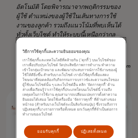
อัตโนมัติ โดยพิจารณาจากพฤติกรรมของ
ผู้ใช้ ตำแหน่งของผู้ใช้ในเส้นทางการใช้
งานของลูกค้า รวมถึงแนวโน้มที่พบเห็นได้
ทั่วทั้งเว็บไซต์ ทำให้ระบบนี้เหนือกว่ากล
ยุทธ์อื่นๆ ที่มีอยู่ ไม่เพียงแต่ในแง่ของ
วิธีการใช้คุกกี้และความยินยอมของคุณ
ผลลัพธ์ แต่ยังช่วยประหยัดเวลาอีกด้วย
เราใช้คุกกี้และเทคโนโลยีที่คล้ายกัน ('คุกกี้') บนเว็บไซต์ของ
เราเพื่อปรับปรุงเว็บไซต์ วัดประสิทธิภาพการทำงาน ทำความ
Nadav Yekutiel, Head of Data, GlassesUSA.com
เข้าใจกลุ่มเป้าหมาย และพัฒนาประสบการณ์การใช้งานของผู้
ใช้ให้ดียิ่งขึ้น สำหรับบางเว็บไซต์ เรายังใช้คุกกี้เพื่อแสดง
โฆษณาที่สอดคล้องกับกิจกรรมการเบราวซ์และความสนใจของ
ผู้ใช้บนเว็บไซต์นั้น ๆ และเว็บไซต์อื่น คลิก 'จัดการคุกกี้' ด้าน
ล่างเพื่อเรียนรู้ว่าเราใช้คุกกี้ประเภทใดบนเว็บไซต์นี้ รวมถึง
เหตุผลในการใช้งาน คุณสามารถเปลี่ยนแปลงการตั้งค่าความ
ยินยอมได้เสมอ โดยใช้เครื่องมือ 'จัดการคุกกี้' ที่ด้านล่างของ
หน้าจอ (สำหรับบางเว็บไซต์จะเป็นลิงก์แทนปุ่ม) ซึ่งรวมถึงการ
ปฏิเสธคุกกี้บางรายการหรือทั้งหมด ยกเว้นคุกกี้ที่จำเป็นต่อการ
ทำงานของเว็บไซต์
ยอมรับคุกกี้
ปฏิเสธทั้งหมด