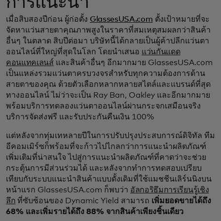
การแนะนำ
เมื่อสิบสองปีก่อน ผู้ก่อตั้ง
GlassesUSA.com
ตั้งเป้าหมายที่จะ
จัดหาแว่นสายตาคุณภาพสูงในราคาที่สมเหตุสมผลกว่าสินค้า
อื่นๆ ในตลาด สิบปีต่อมา บริษัทนี้ได้กลายเป็นผู้ค้าปลีกแว่นตา
ออนไลน์ที่ใหญ่ที่สุดในโลก โดยนำเสนอ
แว่นกันแดด
คอนแทคเลนส์
และสินค้าอื่นๆ อีกมากมาย GlassesUSA.com
เป็นแหล่งรวมแว่นตาครบวงจรสำหรับทุกความต้องการด้าน
สายตาของคุณ ด้วยตัวเลือกหลากหลายสไตล์และแบรนด์ที่สุด
ทางออนไลน์ ไม่ว่าจะเป็น Ray Ban, Oakley และอีกมากมาย
พร้อมบริการทดลองแว่นตาออนไลน์ผ่านกระจกเสมือนจริง
บริการจัดส่งฟรี และรับประกันคืนเงิน 100%
แต่หลังจากทุ่มเทหลายปีในการปรับปรุงประสบการณ์ดิจิทัล ทีม
อีคอมเมิร์ซก็พร้อมที่จะก้าวไปไกลกว่าการแนะนำผลิตภัณฑ์
เพิ่มเติมที่น่าสนใจ ไปสู่การแนะนำผลิตภัณฑ์ที่คาดว่าจะช่วย
กระตุ้นการมีส่วนร่วมได้ และหลังจากทำการทดสอบเปรียบ
เทียบกับระบบแนะนำสินค้าแบบดั้งเดิมที่ใช้แมชชีนเลิร์นนิงบน
หน้าแรก GlassesUSA.com ก็พบว่า
อัลกอริธึมการเรียนรู้เชิง
ลึก
ที่ซับซ้อนของ Dynamic Yield สามารถ
เพิ่มยอดขายได้ถึง
68% และเพิ่มรายได้ถึง 88% จากสินค้าเพียงชิ้นเดียว