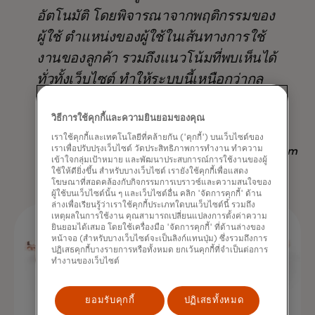
อัตโนมัติ โดยพิจารณาจากพฤติกรรมของ
ผู้ใช้ ตำแหน่งของผู้ใช้ในเส้นทางการใช้
งานของลูกค้า รวมถึงแนวโน้มที่พบเห็นได้
ทั่วทั้งเว็บไซต์ ทำให้ระบบนี้เหนือกว่ากล
ยุทธ์อื่นๆ ที่มีอยู่ ไม่เพียงแต่ในแง่ของ
วิธีการใช้คุกกี้และความยินยอมของคุณ
ผลลัพธ์ แต่ยังช่วยประหยัดเวลาอีกด้วย
เราใช้คุกกี้และเทคโนโลยีที่คล้ายกัน ('คุกกี้') บนเว็บไซต์ของ
เราเพื่อปรับปรุงเว็บไซต์ วัดประสิทธิภาพการทำงาน ทำความ
Nadav Yekutiel, Head of Data, GlassesUSA.com
เข้าใจกลุ่มเป้าหมาย และพัฒนาประสบการณ์การใช้งานของผู้
ใช้ให้ดียิ่งขึ้น สำหรับบางเว็บไซต์ เรายังใช้คุกกี้เพื่อแสดง
โฆษณาที่สอดคล้องกับกิจกรรมการเบราวซ์และความสนใจของ
ผู้ใช้บนเว็บไซต์นั้น ๆ และเว็บไซต์อื่น คลิก 'จัดการคุกกี้' ด้าน
ล่างเพื่อเรียนรู้ว่าเราใช้คุกกี้ประเภทใดบนเว็บไซต์นี้ รวมถึง
เหตุผลในการใช้งาน คุณสามารถเปลี่ยนแปลงการตั้งค่าความ
ยินยอมได้เสมอ โดยใช้เครื่องมือ 'จัดการคุกกี้' ที่ด้านล่างของ
หน้าจอ (สำหรับบางเว็บไซต์จะเป็นลิงก์แทนปุ่ม) ซึ่งรวมถึงการ
ปฏิเสธคุกกี้บางรายการหรือทั้งหมด ยกเว้นคุกกี้ที่จำเป็นต่อการ
ทำงานของเว็บไซต์
ยอมรับคุกกี้
ปฏิเสธทั้งหมด