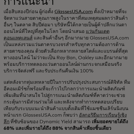
การแนะนำ
เมื่อสิบสองปีก่อน ผู้ก่อตั้ง
GlassesUSA.com
ตั้งเป้าหมายที่จะ
จัดหาแว่นสายตาคุณภาพสูงในราคาที่สมเหตุสมผลกว่าสินค้า
อื่นๆ ในตลาด สิบปีต่อมา บริษัทนี้ได้กลายเป็นผู้ค้าปลีกแว่นตา
ออนไลน์ที่ใหญ่ที่สุดในโลก โดยนำเสนอ
แว่นกันแดด
คอนแทคเลนส์
และสินค้าอื่นๆ อีกมากมาย GlassesUSA.com
เป็นแหล่งรวมแว่นตาครบวงจรสำหรับทุกความต้องการด้าน
สายตาของคุณ ด้วยตัวเลือกหลากหลายสไตล์และแบรนด์ที่สุด
ทางออนไลน์ ไม่ว่าจะเป็น Ray Ban, Oakley และอีกมากมาย
พร้อมบริการทดลองแว่นตาออนไลน์ผ่านกระจกเสมือนจริง
บริการจัดส่งฟรี และรับประกันคืนเงิน 100%
แต่หลังจากทุ่มเทหลายปีในการปรับปรุงประสบการณ์ดิจิทัล ทีม
อีคอมเมิร์ซก็พร้อมที่จะก้าวไปไกลกว่าการแนะนำผลิตภัณฑ์
เพิ่มเติมที่น่าสนใจ ไปสู่การแนะนำผลิตภัณฑ์ที่คาดว่าจะช่วย
กระตุ้นการมีส่วนร่วมได้ และหลังจากทำการทดสอบเปรียบ
เทียบกับระบบแนะนำสินค้าแบบดั้งเดิมที่ใช้แมชชีนเลิร์นนิงบน
หน้าแรก GlassesUSA.com ก็พบว่า
อัลกอริธึมการเรียนรู้เชิง
ลึก
ที่ซับซ้อนของ Dynamic Yield สามารถ
เพิ่มยอดขายได้ถึง
68% และเพิ่มรายได้ถึง 88% จากสินค้าเพียงชิ้นเดียว