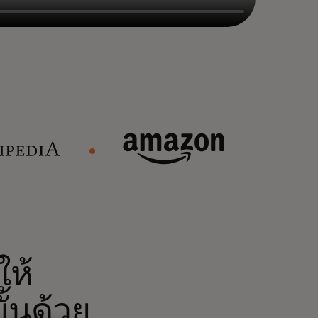
ห้
้นด้วย