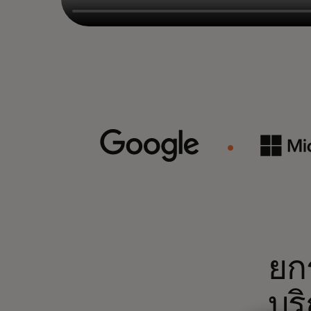
ยก
บร