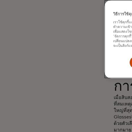
Dy
วิธีการใช้
เราใช้คุกกี้
สั
ทำความเข้าใจ
เพื่อแสดงโฆ
'จัดการคุกกี
เปลี่ยนแปลงก
จะเป็นลิงก์แ
กา
เมื่อสิบสอ
ที่สมเหต
ใหญ่ที่
Glasses
ด้วยตัวเ
มากมาย 