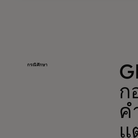
กรณีศึกษา
G
กอ
คำ
แ