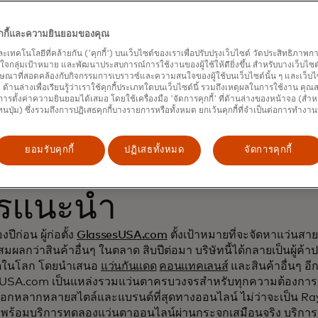
namic Yield เพื่อกระ
คุกกี้และความยินยอมของคุณ
และเทคโนโลยีที่คล้ายกัน ('คุกกี้') บนเว็บไซต์ของเราเพื่อปรับปรุงเว็บไซต์ วัดประสิทธิภา
มพันธ์กับลูกค้าและเพิ่
กลุ่มเป้าหมาย และพัฒนาประสบการณ์การใช้งานของผู้ใช้ให้ดียิ่งขึ้น สำหรับบางเว็บไซต์ เ
ษณาที่สอดคล้องกับกิจกรรมการเบราวซ์และความสนใจของผู้ใช้บนเว็บไซต์นั้น ๆ และเว็บไซต
้' ด้านล่างเพื่อเรียนรู้ว่าเราใช้คุกกี้ประเภทใดบนเว็บไซต์นี้ รวมถึงเหตุผลในการใช้งาน คุ
ารตั้งค่าความยินยอมได้เสมอ โดยใช้เครื่องมือ 'จัดการคุกกี้' ที่ด้านล่างของหน้าจอ (สำห
ทนปุ่ม) ซึ่งรวมถึงการปฏิเสธคุกกี้บางรายการหรือทั้งหมด ยกเว้นคุกกี้ที่จำเป็นต่อการทำงา
ยอมรับคุกกี้
ปฏิเสธทั้งหมด
จัดการคุกกี้
รแนะนำ
งปีก่อน ผู้ก่อตั้ง
GlassesUSA.com
ตั้งเป้าหมายที่จะจัดหาแว่น
ุสมผลกว่าสินค้าอื่นๆ ในตลาด สิบปีต่อมา บริษัทนี้ได้กลายเป็นผู้ค้
สุดในโลก โดยนำเสนอ
แว่นกันแดด
คอนแทคเลนส์
และสินค้าอื่นๆ อ
USA.com เป็นแหล่งรวมแว่นตาครบวงจรสำหรับทุกความต้องกา
ลือกหลากหลายสไตล์และแบรนด์ที่สุดทางออนไลน์ ไม่ว่าจะเป็น Ra
พร้อมบริการทดลองแว่นตาออนไลน์ผ่านกระจกเสมือนจริง บริการจั