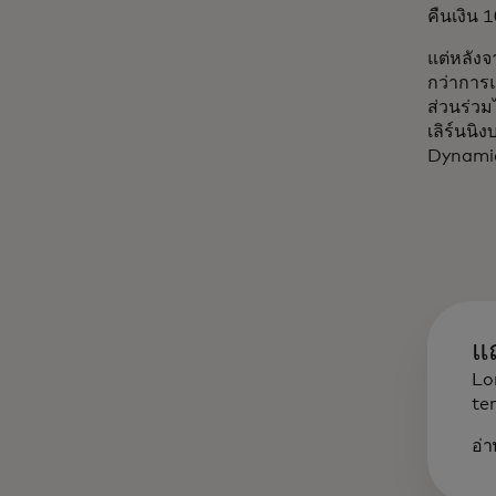
คืนเงิน
แต่หลังจ
กว่าการแ
ส่วนร่วม
เลิร์นน
Dynamic
แ
Lo
te
อ่า