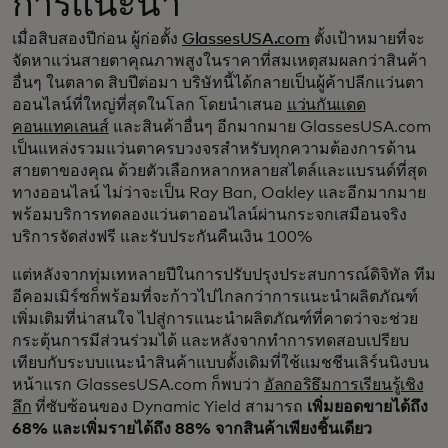
การแนะนำ
เมื่อสิบสองปีก่อน ผู้ก่อตั้ง
GlassesUSA.com
ตั้งเป้าหมายที่จะ
จัดหาแว่นสายตาคุณภาพสูงในราคาที่สมเหตุสมผลกว่าสินค้า
อื่นๆ ในตลาด สิบปีต่อมา บริษัทนี้ได้กลายเป็นผู้ค้าปลีกแว่นตา
ออนไลน์ที่ใหญ่ที่สุดในโลก โดยนำเสนอ
แว่นกันแดด
คอนแทคเลนส์
และสินค้าอื่นๆ อีกมากมาย GlassesUSA.com
เป็นแหล่งรวมแว่นตาครบวงจรสำหรับทุกความต้องการด้าน
สายตาของคุณ ด้วยตัวเลือกหลากหลายสไตล์และแบรนด์ที่สุด
ทางออนไลน์ ไม่ว่าจะเป็น Ray Ban, Oakley และอีกมากมาย
พร้อมบริการทดลองแว่นตาออนไลน์ผ่านกระจกเสมือนจริง
บริการจัดส่งฟรี และรับประกันคืนเงิน 100%
แต่หลังจากทุ่มเทหลายปีในการปรับปรุงประสบการณ์ดิจิทัล ทีม
อีคอมเมิร์ซก็พร้อมที่จะก้าวไปไกลกว่าการแนะนำผลิตภัณฑ์
เพิ่มเติมที่น่าสนใจ ไปสู่การแนะนำผลิตภัณฑ์ที่คาดว่าจะช่วย
กระตุ้นการมีส่วนร่วมได้ และหลังจากทำการทดสอบเปรียบ
เทียบกับระบบแนะนำสินค้าแบบดั้งเดิมที่ใช้แมชชีนเลิร์นนิงบน
หน้าแรก GlassesUSA.com ก็พบว่า
อัลกอริธึมการเรียนรู้เชิง
ลึก
ที่ซับซ้อนของ Dynamic Yield สามารถ
เพิ่มยอดขายได้ถึง
68% และเพิ่มรายได้ถึง 88% จากสินค้าเพียงชิ้นเดียว