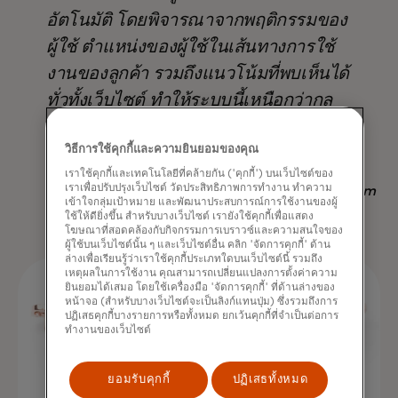
อัตโนมัติ โดยพิจารณาจากพฤติกรรมของ
ผู้ใช้ ตำแหน่งของผู้ใช้ในเส้นทางการใช้
งานของลูกค้า รวมถึงแนวโน้มที่พบเห็นได้
ทั่วทั้งเว็บไซต์ ทำให้ระบบนี้เหนือกว่ากล
ยุทธ์อื่นๆ ที่มีอยู่ ไม่เพียงแต่ในแง่ของ
วิธีการใช้คุกกี้และความยินยอมของคุณ
ผลลัพธ์ แต่ยังช่วยประหยัดเวลาอีกด้วย
เราใช้คุกกี้และเทคโนโลยีที่คล้ายกัน ('คุกกี้') บนเว็บไซต์ของ
เราเพื่อปรับปรุงเว็บไซต์ วัดประสิทธิภาพการทำงาน ทำความ
Nadav Yekutiel, Head of Data, GlassesUSA.com
เข้าใจกลุ่มเป้าหมาย และพัฒนาประสบการณ์การใช้งานของผู้
ใช้ให้ดียิ่งขึ้น สำหรับบางเว็บไซต์ เรายังใช้คุกกี้เพื่อแสดง
โฆษณาที่สอดคล้องกับกิจกรรมการเบราวซ์และความสนใจของ
ผู้ใช้บนเว็บไซต์นั้น ๆ และเว็บไซต์อื่น คลิก 'จัดการคุกกี้' ด้าน
ล่างเพื่อเรียนรู้ว่าเราใช้คุกกี้ประเภทใดบนเว็บไซต์นี้ รวมถึง
เหตุผลในการใช้งาน คุณสามารถเปลี่ยนแปลงการตั้งค่าความ
ยินยอมได้เสมอ โดยใช้เครื่องมือ 'จัดการคุกกี้' ที่ด้านล่างของ
หน้าจอ (สำหรับบางเว็บไซต์จะเป็นลิงก์แทนปุ่ม) ซึ่งรวมถึงการ
ปฏิเสธคุกกี้บางรายการหรือทั้งหมด ยกเว้นคุกกี้ที่จำเป็นต่อการ
ทำงานของเว็บไซต์
ยอมรับคุกกี้
ปฏิเสธทั้งหมด