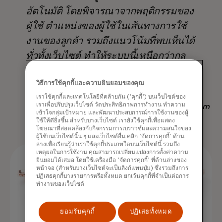
อัตโนมัติ โดยพิจารณาจากพฤติกรรมของ
ผู้ใช้ ตำแหน่งของผู้ใช้ในเส้นทางการใช้
งานของลูกค้า รวมถึงแนวโน้มที่พบเห็นได้
ทั่วทั้งเว็บไซต์ ทำให้ระบบนี้เหนือกว่ากล
ยุทธ์อื่นๆ ที่มีอยู่ ไม่เพียงแต่ในแง่ของ
วิธีการใช้คุกกี้และความยินยอมของคุณ
ผลลัพธ์ แต่ยังช่วยประหยัดเวลาอีกด้วย
เราใช้คุกกี้และเทคโนโลยีที่คล้ายกัน ('คุกกี้') บนเว็บไซต์ของ
เราเพื่อปรับปรุงเว็บไซต์ วัดประสิทธิภาพการทำงาน ทำความ
Nadav Yekutiel, Head of Data, GlassesUSA.com
เข้าใจกลุ่มเป้าหมาย และพัฒนาประสบการณ์การใช้งานของผู้
ใช้ให้ดียิ่งขึ้น สำหรับบางเว็บไซต์ เรายังใช้คุกกี้เพื่อแสดง
โฆษณาที่สอดคล้องกับกิจกรรมการเบราวซ์และความสนใจของ
ผู้ใช้บนเว็บไซต์นั้น ๆ และเว็บไซต์อื่น คลิก 'จัดการคุกกี้' ด้าน
ล่างเพื่อเรียนรู้ว่าเราใช้คุกกี้ประเภทใดบนเว็บไซต์นี้ รวมถึง
เหตุผลในการใช้งาน คุณสามารถเปลี่ยนแปลงการตั้งค่าความ
ยินยอมได้เสมอ โดยใช้เครื่องมือ 'จัดการคุกกี้' ที่ด้านล่างของ
หน้าจอ (สำหรับบางเว็บไซต์จะเป็นลิงก์แทนปุ่ม) ซึ่งรวมถึงการ
ปฏิเสธคุกกี้บางรายการหรือทั้งหมด ยกเว้นคุกกี้ที่จำเป็นต่อการ
ทำงานของเว็บไซต์
ยอมรับคุกกี้
ปฏิเสธทั้งหมด