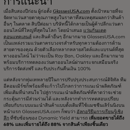
การแนะนำ
เมื่อสิบสองปีก่อน ผู้ก่อตั้ง
GlassesUSA.com
ตั้งเป้าหมายที่จะ
จัดหาแว่นสายตาคุณภาพสูงในราคาที่สมเหตุสมผลกว่าสินค้า
อื่นๆ ในตลาด สิบปีต่อมา บริษัทนี้ได้กลายเป็นผู้ค้าปลีกแว่นตา
ออนไลน์ที่ใหญ่ที่สุดในโลก โดยนำเสนอ
แว่นกันแดด
คอนแทคเลนส์
และสินค้าอื่นๆ อีกมากมาย GlassesUSA.com
เป็นแหล่งรวมแว่นตาครบวงจรสำหรับทุกความต้องการด้าน
สายตาของคุณ ด้วยตัวเลือกหลากหลายสไตล์และแบรนด์ที่สุด
ทางออนไลน์ ไม่ว่าจะเป็น Ray Ban, Oakley และอีกมากมาย
พร้อมบริการทดลองแว่นตาออนไลน์ผ่านกระจกเสมือนจริง
บริการจัดส่งฟรี และรับประกันคืนเงิน 100%
แต่หลังจากทุ่มเทหลายปีในการปรับปรุงประสบการณ์ดิจิทัล ทีม
อีคอมเมิร์ซก็พร้อมที่จะก้าวไปไกลกว่าการแนะนำผลิตภัณฑ์
เพิ่มเติมที่น่าสนใจ ไปสู่การแนะนำผลิตภัณฑ์ที่คาดว่าจะช่วย
กระตุ้นการมีส่วนร่วมได้ และหลังจากทำการทดสอบเปรียบ
เทียบกับระบบแนะนำสินค้าแบบดั้งเดิมที่ใช้แมชชีนเลิร์นนิงบน
หน้าแรก GlassesUSA.com ก็พบว่า
อัลกอริธึมการเรียนรู้เชิง
ลึก
ที่ซับซ้อนของ Dynamic Yield สามารถ
เพิ่มยอดขายได้ถึง
68% และเพิ่มรายได้ถึง 88% จากสินค้าเพียงชิ้นเดียว