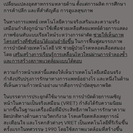
เปลี่ยนแปลงอุตสาหกรรมหลายด้าน ตั้งแต่การผลิต การศึกษา
การค้าปลีก และที่สำคัญคือ การดูแลสุขภาพ
ในทางการแพทย์ เทคโนโลยีความจริงเสริมและความจริง
เสมือนกำลังถูกนำมาใช้เพื่อช่วยเหลือศัลยแพทย์ด้วยการแสดง
ภาพซ้อนทับแบบเรียลไทม์ระหว่างการผ่าตัด
ช่วยให้เห็นภาพ
โครงสร้างที่ซับซ้อนได้แม่นยำยิ่งขึ้น
ในการฟื้นฟูสมรรถภาพ
การบำบัดด้วยเทคโนโลยี VR ช่วยผู้ป่วยโรคหลอดเลือดสมอง
โดย
เสริมสร้างการเรียนรู้การเคลื่อนไหวใหม่ผ่านการจำลองซ้ำ
และการสร้างสภาพแวดล้อมแบบโต้ตอบ
ความก้าวหน้าเหล่านี้แสดงให้เห็นว่าเทคโนโลยีเสมือนจริง
กำลังปรับปรุงการรักษาทางการแพทย์อย่างไร และหนึ่งในด้าน
ที่เห็นความก้าวหน้าอย่างมากคือการบำบัดสุขภาพจิต
ในบรรดาการประยุกต์ใช้มากมาย การบำบัดด้วยการเผชิญ
หน้าในความเป็นจริงเสมือน (VRET) กำลังได้รับความนิยม
มากขึ้นในฐานะเครื่องมือที่มีประสิทธิภาพในการรักษาความ
ผิดปกติทางด้านความวิตกกังวล โรคเครียดหลังเหตุการณ์
สะเทือนใจ และโรคกลัวต่างๆ VRET เป็นเทคโนโลยีที่ริเริ่มขึ้น
ครั้งแรกในทศวรรษ 1990 โดยใช้สภาพแวดล้อมที่สร้างขึ้น