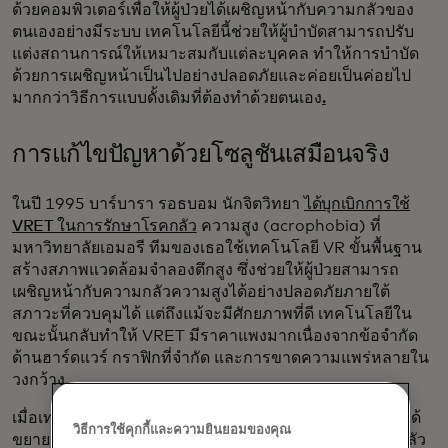
ด้วยคอมพิวเตอร์เพื่อให้ผู้ป่วยได้เผชิญหน้ากับความกลัวของ
ตนเองอย่างมีระบบ เทคโนโลยีนี้ช่วยให้ผู้บำบัดสามารถปรับ
แต่งสถานการณ์ให้เหมาะสมกับแต่ละบุคคล ทำให้การบำบัด
ด้วยการเผชิญหน้าเป็นไปอย่างปลอดภัยและค่อยเป็นค่อยไป
มากกว่าวิธีการแบบดั้งเดิมที่ต้องทำด้วยตนเอง
.
การแก้ไขปัญหาด้วยโซลูชันเสมือนจริง
ในปี 1995 บาร์บารา รอธบอม นักจิตวิทยา
ได้บุกเบิกการใช้
VRET ในการรักษาโรคกลัว
ความสูง (acrophobia) ที่
มหาวิทยาลัยเอมอรี ทีมของเธอใช้เทคโนโลยี VR ขั้นพื้นฐาน
สร้างสภาพแวดล้อมจำลองตึกสูง ซึ่งช่วยให้ผู้ป่วยสามารถ
เผชิญหน้ากับความกลัวความสูงได้อย่างปลอดภัยภายใต้
สภาวะที่ควบคุมได้ แต่ถึงแม้จะมีศักยภาพที่ดี เทคโนโลยีใน
ขณะนั้นกลับทำให้ VRET มีราคาแพงมากเนื่องจากข้อจำกัด
ด้านฮาร์ดแวร์ กราฟิกที่จำกัด และการขาดความแพร่หลายใน
วงกว้าง
เมื่อเทคโนโลยีพัฒนาขึ้นในช่วงต้นทศวรรษ 2000 นักวิจัยได้
วิธีการใช้คุกกี้และความยินยอมของคุณ
ขยายการประยุกต์ใช้ VRET นอกเหนือจากการรักษาโรคกลัว