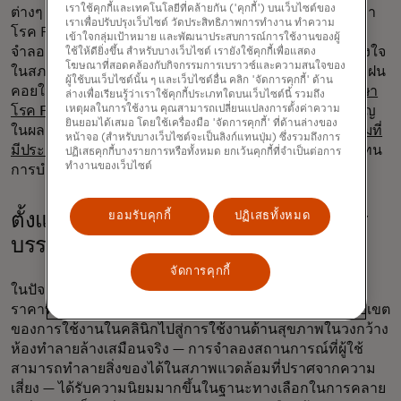
เราใช้คุกกี้และเทคโนโลยีที่คล้ายกัน ('คุกกี้') บนเว็บไซต์ของ
ต่างๆ หนึ่งในประโยชน์ที่โดดเด่นที่สุดคือการใช้ในการรักษา
เราเพื่อปรับปรุงเว็บไซต์ วัดประสิทธิภาพการทำงาน ทำความ
โรค PTSD โดยเฉพาะในกลุ่มทหารผ่านศึก สถานการณ์
เข้าใจกลุ่มเป้าหมาย และพัฒนาประสบการณ์การใช้งานของผู้
จำลองการสู้รบช่วยให้ทหารสามารถจัดการกับบาดแผลทางใจ
ใช้ให้ดียิ่งขึ้น สำหรับบางเว็บไซต์ เรายังใช้คุกกี้เพื่อแสดง
โฆษณาที่สอดคล้องกับกิจกรรมการเบราวซ์และความสนใจของ
ในสภาพแวดล้อมที่ควบคุมได้ โดยมีนักบำบัดที่ได้รับการฝึกฝน
ผู้ใช้บนเว็บไซต์นั้น ๆ และเว็บไซต์อื่น คลิก 'จัดการคุกกี้' ด้าน
คอยให้คำแนะนำ
ผลการศึกษาจากศูนย์แห่งชาติเพื่อการรักษา
ล่างเพื่อเรียนรู้ว่าเราใช้คุกกี้ประเภทใดบนเว็บไซต์นี้ รวมถึง
เหตุผลในการใช้งาน คุณสามารถเปลี่ยนแปลงการตั้งค่าความ
โรค PTSD
แสดงให้เห็นถึงการพัฒนาที่ดีขึ้นอย่างมีนัยสำคัญ
ยินยอมได้เสมอ โดยใช้เครื่องมือ 'จัดการคุกกี้' ที่ด้านล่างของ
ในผลลัพธ์ของผู้ป่วย
ซึ่งพิสูจน์ได้ว่า VR สามารถเป็นส่วนเสริมที่
หน้าจอ (สำหรับบางเว็บไซต์จะเป็นลิงก์แทนปุ่ม) ซึ่งรวมถึงการ
มีประสิทธิภาพ
สำหรับการบำบัดแบบดั้งเดิม ไม่ใช่การทดแทน
ปฏิเสธคุกกี้บางรายการหรือทั้งหมด ยกเว้นคุกกี้ที่จำเป็นต่อการ
ทำงานของเว็บไซต์
การบำบัดแบบดั้งเดิม
ยอมรับคุกกี้
ปฏิเสธทั้งหมด
ตั้งแต่การลดความวิตกกังวลไปจนถึงการ
บรรเทาความเครียดในที่ทำงาน
จัดการคุกกี้
ในปัจจุบัน เมื่อเทคโนโลยีพัฒนาไปอย่างมากและชุด VR มี
ราคาที่เข้าถึงได้มากขึ้น การบำบัดด้วย VR จึงก้าวข้ามขอบเขต
ของการใช้งานในคลินิกไปสู่การใช้งานด้านสุขภาพในวงกว้าง
ห้องทำลายล้างเสมือนจริง — การจำลองสถานการณ์ที่ผู้ใช้
สามารถทำลายสิ่งของได้ในสภาพแวดล้อมที่ปราศจากความ
เสี่ยง — ได้รับความนิยมมากขึ้นในฐานะทางเลือกในการคลาย