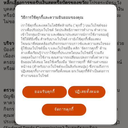
หลีกเลี่ยงการขอรับเงินสดหรือบัตรของขวัญ
โปรดระมัดระวัง
บุคคลใดก็ตามที่ขอรับเงินบริจาคในรูปแบบเงินสด การโอนเงิน
หรือบัตรของขวัญ โดยทั่วไป องค์กรที่ถูกต้องตามกฎหมายจะ
วิธีการใช้คุกกี้และความยินยอมของคุณ
ไม่ขอวิธีการชำระเงินในรูปแบบเหล่านี้
เราใช้คุกกี้และเทคโนโลยีที่คล้ายกัน ('คุกกี้') บนเว็บไซต์ของ
เราเพื่อปรับปรุงเว็บไซต์ วัดประสิทธิภาพการทำงาน ทำความ
เข้าใจกลุ่มเป้าหมาย และพัฒนาประสบการณ์การใช้งานของผู้
ใช้ให้ดียิ่งขึ้น สำหรับบางเว็บไซต์ เรายังใช้คุกกี้เพื่อแสดง
บริจาคด้วยบัตรเครดิตหรือบัตรเดบิต
การใช้บัตรของคุณจะช่วย
โฆษณาที่สอดคล้องกับกิจกรรมการเบราวซ์และความสนใจของ
ผู้ใช้บนเว็บไซต์นั้น ๆ และเว็บไซต์อื่น คลิก 'จัดการคุกกี้' ด้าน
ป้องกันไม่ให้คุณต้องรับผิดชอบต่อธุรกรรมที่ไม่ได้รับอนุญาต
ล่างเพื่อเรียนรู้ว่าเราใช้คุกกี้ประเภทใดบนเว็บไซต์นี้ รวมถึง
เนื่องจากนโยบายความรับผิดเป็น
ศูนย์ (Zero Liability)
เหตุผลในการใช้งาน คุณสามารถเปลี่ยนแปลงการตั้งค่าความ
ครอบคลุมการชำระเงินในร้านค้า ทางโทรศัพท์ ทางออนไลน์
ยินยอมได้เสมอ โดยใช้เครื่องมือ 'จัดการคุกกี้' ที่ด้านล่างของ
หน้าจอ (สำหรับบางเว็บไซต์จะเป็นลิงก์แทนปุ่ม) ซึ่งรวมถึงการ
หรือผ่านอุปกรณ์มือถือ และการทำธุรกรรมผ่านตู้ ATM
ปฏิเสธคุกกี้บางรายการหรือทั้งหมด ยกเว้นคุกกี้ที่จำเป็นต่อการ
ทำงานของเว็บไซต์
ตรวจสอบบัญชีผู้ใช้และรายงานกิจกรรมที่น่าสงสัย
ตรวจสอบ
ยอมรับคุกกี้
ปฏิเสธทั้งหมด
บัญชีธนาคารและรายงานเครดิตของคุณเป็นประจำเพื่อ
หาความผิดปกติหรือกิจกรรมที่ไม่ได้รับอนุญาต หากพบ
กิจกรรมที่น่าสงสัยใด ๆ ให้รายงานไปยังสถาบันการเงินของ
จัดการคุกกี้
คุณหรือหน่วยงานคุ้มครองผู้บริโภคของรัฐบาลกลางใน
ประเทศของคุณ เช่น
คณะกรรมการการค้าแห่งสหรัฐอเมริกา